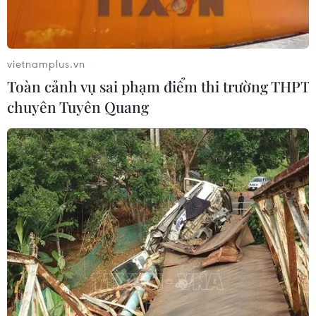
lễ Tisha B'Av.
gia Trung Đông phải kích
hoạt còi báo động.
NGHE
NGHE
vietnamplus.vn
Toàn cảnh vụ sai phạm điểm thi trường THPT
Xem thêm
chuyên Tuyên Quang
CƠ QUAN CHỦ QUẢN: THÔNG TẤN XÃ VIỆT NAM
Tổng Biên tập: TRẦN TIẾN DUẨN
Phó Tổng Biên tập: NGUYỄN THỊ TÁM, KHÚC THANH
THỦY