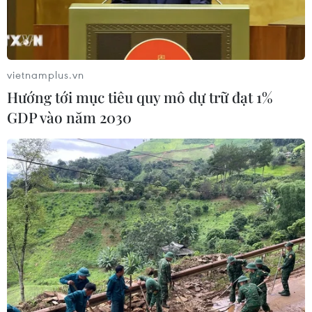
05/06/2026 04:14
Bắt tạm giam Hiệu trưởng
vietnamplus.vn
trường tiểu học ở Quảng Trị
Hướng tới mục tiêu quy mô dự trữ đạt 1%
để điều tra hành vi nhận hối
GDP vào năm 2030
lộ
Công an Tỉnh Quảng Trị đã thực hiện lệnh bắt tạm giam đối với
ông Nguyễn Văn Đông, Hiệu trưởng Trường Tiểu học số 2
Quảng Phúc, để phục vụ công tác điều tra về hành vi "Nhận hối
lộ".
Theo dõi VietnamPlus