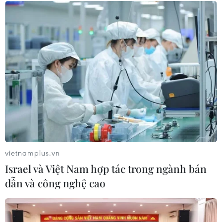
thành Nga
Các nguồn tin quân sự
Iran ngày 2/8 bác bỏ
Rạng sáng 2/8, Ukraine
tuyên bố của Tổng thống
phát động một trong
Mỹ Donald Trump rằng
những đợt tấn công lớn
Tehran đã đề nghị
nhất năm khi phóng hơn
Washington dừng các
600 UAV vào nhiều khu
cuộc không kích, đồng thời
vực của Nga khiến điện
gọi phát biểu này là "một
Kremlin phải kích hoạt báo
lời nói dối mới".
động phòng không diện
rộng và khẩn cấp.
NGHE
NGHE
vietnamplus.vn
Israel và Việt Nam hợp tác trong ngành bán
dẫn và công nghệ cao