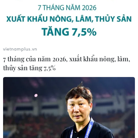
NGHE
vietnamplus.vn
7 tháng của năm 2026, xuất khẩu nông, lâm,
thủy sản tăng 7,5%
Nga và Ukraine tiếp tục
Cố vấn quân sự Iran tiết
tấn công qua lại, thương
lộ sốc, tuyên bố hàng
vong không ngừng gia
trăm binh sĩ Mỹ đã thiệt
tăng
mạng
Giao tranh giữa Nga và
Cố vấn quân sự của Lãnh
Ukraine bùng phát dữ dội
tụ Tối cao Iran Mojtaba