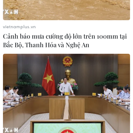
vietnamplus.vn
Cảnh báo mưa cường độ lớn trên 100mm tại
Bắc Bộ, Thanh Hóa và Nghệ An
Tiệm trà sữa mới khai
Mỹ và Iran tiến gần bước
trương ở Lâm Đồng bốc
đột phá ngoại giao
cháy dữ dội
nhằm khôi phục bản ghi
nhớ
Khoảng 2h, ngọn lửa bất
ngờ bùng phát tại tiệm trà
Các nhà trung gian quốc
sữa KOS mới khai trương
tế cho biết Mỹ và Iran
vài ngày tại số 145 Võ Văn
đang tiến gần bước đột