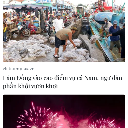
lời lẽ không chuẩn
hoạt động hàng hải qua
mực, Bệnh viện Đa khoa
eo biển Hormuz nhưng
Đức Giang, Hà Nội đã
vẫn chưa nêu rõ có chấp
chính thức lên tiếng làm rõ
nhận đề xuất được đưa
vụ việc.
ra.
NGHE
NGHE
vietnamplus.vn
Lâm Đồng vào cao điểm vụ cá Nam, ngư dân
phấn khởi vươn khơi
Iran dừng đáp trả sau
Miền Bắc vượt 10.000