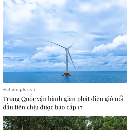
PODCAST MỚI NHẤT
vietnamplus.vn
Trung Quốc vận hành giàn phát điện gió nổi
đầu tiên chịu được bão cấp 17
Mưa dông khiến hàng
Houthi bị nghi đứng sau
chục chuyến bay tới Nội
vụ tấn công đánh chìm