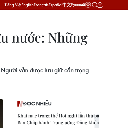
Tiếng Việt
English
Français
Español
中文
Русский
cứu nước: Những
a Người vẫn được lưu giữ cẩn trọng
ĐỌC NHIỀU
Khai mạc trọng thể Hội nghị lần thứ ba
Ban Chấp hành Trung ương Đảng khóa