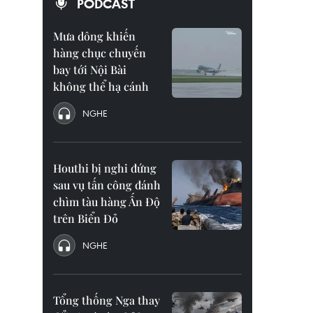
PODCAST
Mưa dông khiến
hàng chục chuyến
bay tới Nội Bài
không thể hạ cánh
NGHE
Houthi bị nghi đứng
sau vụ tấn công đánh
chìm tàu hàng Ấn Độ
trên Biển Đỏ
NGHE
Tổng thống Nga thay