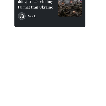
đổi vị trí các chỉ huy
tại mặt trận Ukraine
NGHE