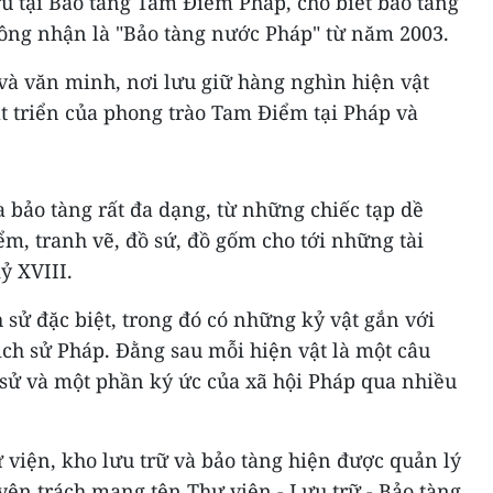
u tại Bảo tàng Tam Điểm Pháp, cho biết bảo tàng
ông nhận là "Bảo tàng nước Pháp" từ năm 2003.
 và văn minh, nơi lưu giữ hàng nghìn hiện vật
t triển của phong trào Tam Điểm tại Pháp và
a bảo tàng rất đa dạng, từ những chiếc tạp dề
ểm, tranh vẽ, đồ sứ, đồ gốm cho tới những tài
ỷ XVIII.
ch sử đặc biệt, trong đó có những kỷ vật gắn với
lịch sử Pháp. Đằng sau mỗi hiện vật là một câu
h sử và một phần ký ức của xã hội Pháp qua nhiều
ư viện, kho lưu trữ và bảo tàng hiện được quản lý
ên trách mang tên Thư viện - Lưu trữ - Bảo tàng