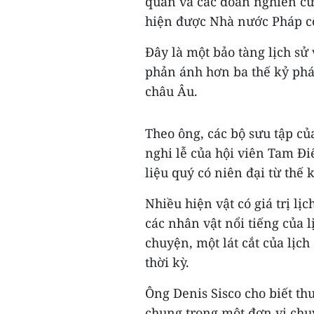
quan và các đoàn nghiên cứ
hiện được Nhà nước Pháp c
Đây là một bảo tàng lịch sử
phản ánh hơn ba thế kỷ phá
châu Âu.
Theo ông, các bộ sưu tập củ
nghi lễ của hội viên Tam Đi
liệu quý có niên đại từ thế k
Nhiều hiện vật có giá trị lị
các nhân vật nổi tiếng của 
chuyện, một lát cắt của lịc
thời kỳ.
Ông Denis Sisco cho biết th
chung trong một đơn vị chuy