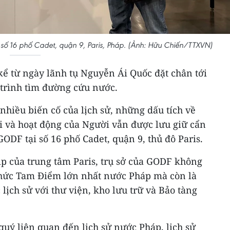
 số 16 phố Cadet, quận 9, Paris, Pháp. (Ảnh: Hữu Chiến/TTXVN)
kể từ ngày lãnh tụ Nguyễn Ái Quốc đặt chân tới
trình tìm đường cứu nước.
 nhiều biến cố của lịch sử, những dấu tích về
i và hoạt động của Người vẫn được lưu giữ cẩn
GODF tại số 16 phố Cadet, quận 9, thủ đô Paris.
 của trung tâm Paris, trụ sở của GODF không
 chức Tam Điểm lớn nhất nước Pháp mà còn là
lịch sử với thư viện, kho lưu trữ và Bảo tàng
 quý liên quan đến lịch sử nước Pháp, lịch sử