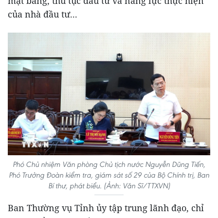
mặt bằng, thủ tục đầu tư và năng lực thực hiện
của nhà đầu tư...
Phó Chủ nhiệm Văn phòng Chủ tịch nước Nguyễn Dũng Tiến,
Phó Trưởng Đoàn kiểm tra, giám sát số 29 của Bộ Chính trị, Ban
Bí thư, phát biểu. (Ảnh: Văn Sĩ/TTXVN)
Ban Thường vụ Tỉnh ủy tập trung lãnh đạo, chỉ