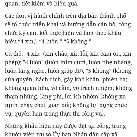
quan, tiết kiệm và hiệu quả.
Các đơn vị hành chính trên địa bàn thành phố
sẽ tổ chức triển khai và hướng dẫn cán bộ, công
chức ký cam kết thực hiện và làm theo khẩu
hiệu “4 xin,” “4 luôn,” “5 không.”
Cụ thể: "4 xin" (xin chào, xin lỗi, xin cảm ơn, xin
phép); "4 luôn" (luôn mỉm cười, luôn nhẹ nhàng,
luôn lắng nghe, luôn giúp đỡ); "5 không" (không
cửa quyền, hách dịch, gây khó khăn, phiền hà;
không quan liêu, vô cảm, vô trách nhiệm; không
tham nhũng, lãng phí, lợi ích nhóm; không xu
nịnh, chạy chọt, gian dối; không lợi dụng chức
vụ, quyền hạn trong thực thi công vụ).
Những khẩu hiệu này được đặt tại cổng, trong
khuôn viên trụ sở Ủy ban Nhân dân cấp xã.