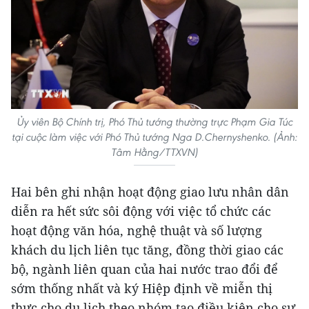
Ủy viên Bộ Chính trị, Phó Thủ tướng thường trực Phạm Gia Túc
tại cuộc làm việc với Phó Thủ tướng Nga D.Chernyshenko. (Ảnh:
Tâm Hằng/TTXVN)
Hai bên ghi nhận hoạt động giao lưu nhân dân
diễn ra hết sức sôi động với việc tổ chức các
hoạt động văn hóa, nghệ thuật và số lượng
khách du lịch liên tục tăng, đồng thời giao các
bộ, ngành liên quan của hai nước trao đổi để
sớm thống nhất và ký Hiệp định về miễn thị
thực cho du lịch theo nhóm tạo điều kiện cho sự