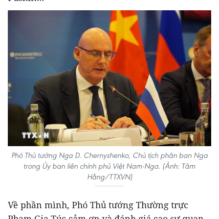
Phó Thủ tướng Nga D. Chernyshenko, Chủ tịch phân ban Nga
trong Ủy ban liên chính phủ Việt Nam-Nga. (Ảnh: Tâm
Hằng/TTXVN)
Về phần mình, Phó Thủ tướng Thường trực
Phạm Gia Túc cảm ơn và đánh giá cao sự quan