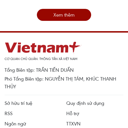
Xem thêm
CƠ QUAN CHỦ QUẢN: THÔNG TẤN XÃ VIỆT NAM
Tổng Biên tập: TRẦN TIẾN DUẨN
Phó Tổng Biên tập: NGUYỄN THỊ TÁM, KHÚC THANH
THỦY
Sở hữu trí tuệ
Quy định sử dụng
RSS
Hỗ trợ
Ngôn ngữ
TTXVN