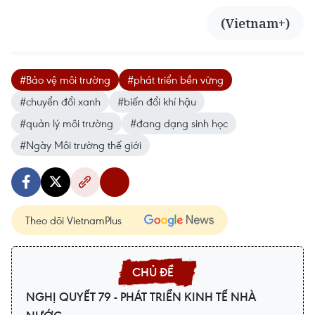
(Vietnam+)
#Bảo vệ môi trường
#phát triển bền vững
#chuyển đổi xanh
#biến đổi khí hậu
#quản lý môi trường
#đang dạng sinh học
#Ngày Môi trường thế giới
Theo dõi VietnamPlus
NGHỊ QUYẾT 79 - PHÁT TRIỂN KINH TẾ NHÀ