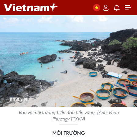
Bảo vệ môi trường biển đảo bền vững. (Ảnh: Phan
Phương/TTXVN)
MÔI TRƯỜNG