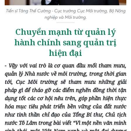
Tiến sĩ Tăng Thế Cường - Cục trưởng Cục Môi trường, Bộ Nông
nghiệp và Môi trường.
C
huyển mạnh từ quản lý
hành chính sang quản trị
hiện đại
- Vậy với vai trò là cơ quan đầu mối tham mưu,
quản lý Nhà nước về môi trường, trong thời gian
tới,
Cục Môi trường sẽ tham
mưu
những giải
pháp gì để tháo gỡ các điểm nghẽn
đồng thời tận
dụng tốt các cơ hội nêu trên
, góp phần hiện thực
hóa mục tiêu phát
triển bền vững của đất nước
như tinh thần chỉ đạo của Tổng Bí thư, Chủ tịch
nước Tô Lâm trong bài viết “Vì một nền văn minh
sinh thái, một Việt Nam xanh và một đại dương