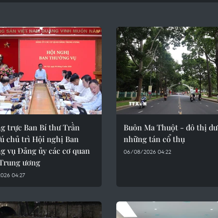
g trực Ban Bí thư Trần
Buôn Ma Thuột - đô thị dư
ú chủ trì Hội nghị Ban
những tán cổ thụ
g vụ Đảng ủy các cơ quan
06/08/2026 04:22
Trung ương
026 04:27