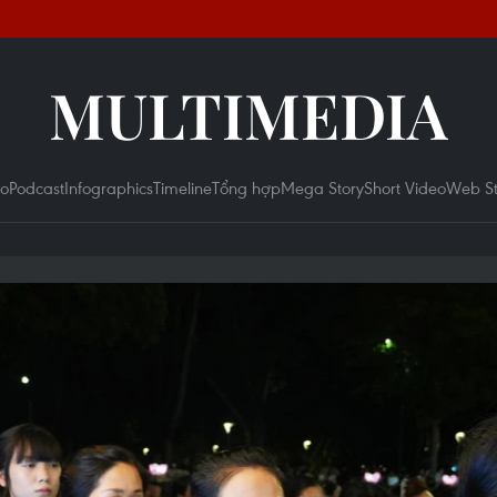
MULTIMEDIA
eo
Podcast
Infographics
Timeline
Tổng hợp
Mega Story
Short Video
Web St