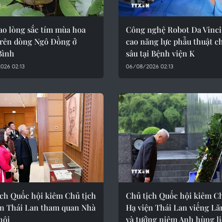
ao lòng sắc tím mùa hoa
Công nghệ Robot Da Vinci
trên dòng Ngô Đồng ở
cao năng lực phẫu thuật c
Bình
sâu tại Bệnh viện K
026 02:13
06/08/2026 02:13
ịch Quốc hội kiêm Chủ tịch
Chủ tịch Quốc hội kiêm Ch
ện Thái Lan tham quan Nhà
Hạ viện Thái Lan viếng Lă
hội
và tưởng niệm Anh hùng li