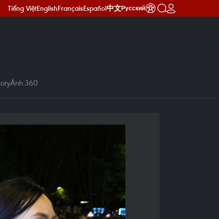
Tiếng Việt
English
Français
Español
中文
Русский
ory
Ảnh 360