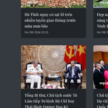
Hà Tĩnh nguy cơ sạt lở trên
Đẹp n
nhiều tuyến giao thông trước
súng 
mùa mưa bão
Ninh 
06/08/2026 02:23
06/08/2
Tổng Bí thư, Chủ tịch nước Tô
Chủ t
Lâm tiếp Tư lệnh Bộ Chỉ huy
Hạ vi
Thái Bình Dương Hoa Kỳ
Quốc 