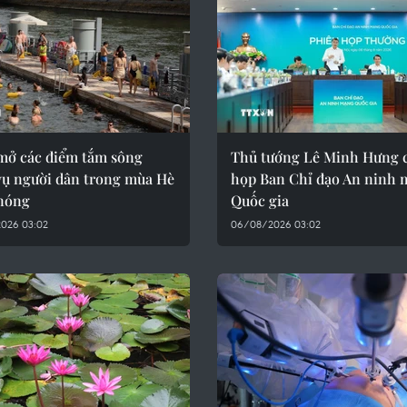
mở các điểm tắm sông
Thủ tướng Lê Minh Hưng c
vụ người dân trong mùa Hè
họp Ban Chỉ đạo An ninh
nóng
Quốc gia
026 03:02
06/08/2026 03:02