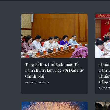
Tổng Bí thư, Chủ tịch nước Tô
Thườn
Lâm chủ trì làm việc với Đảng ủy
Cẩm T
Chính phủ
Thườn
Đảng 
06/08/2026 04:35
06/08/2