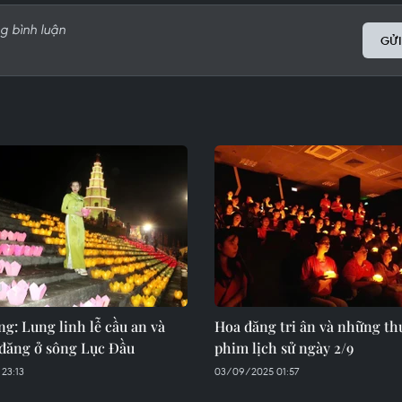
GỬI
g: Lung linh lễ cầu an và
Hoa đăng tri ân và những th
 đăng ở sông Lục Đầu
phim lịch sử ngày 2/9
23:13
03/09/2025 01:57