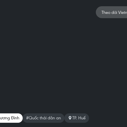
Theo dõi Viet
Lương Đình
#Quốc thái dân an
TP. Huế