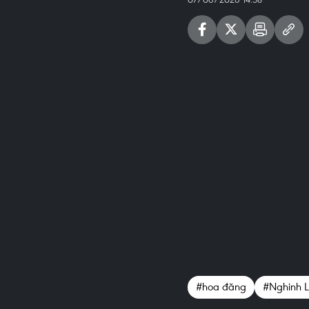
#hoa đăng
#Nghinh 