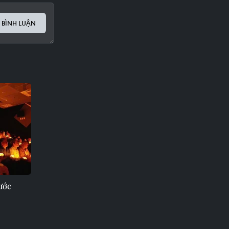
 BÌNH LUẬN
ước