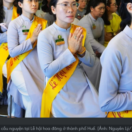
ử cầu nguyện tại Lễ hội hoa đăng ở thành phố Huế. (Ảnh: Nguyên Lý