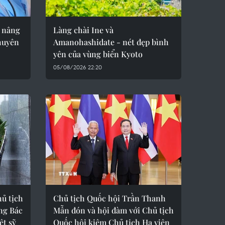
 nâng
Làng chài Ine và
huyên
Amanohashidate - nét đẹp bình
yên của vùng biển Kyoto
05/08/2026 22:20
ủ tịch
Chủ tịch Quốc hội Trần Thanh
ng Bác
Mẫn đón và hội đàm với Chủ tịch
ệt sỹ
Quốc hội kiêm Chủ tịch Hạ viện