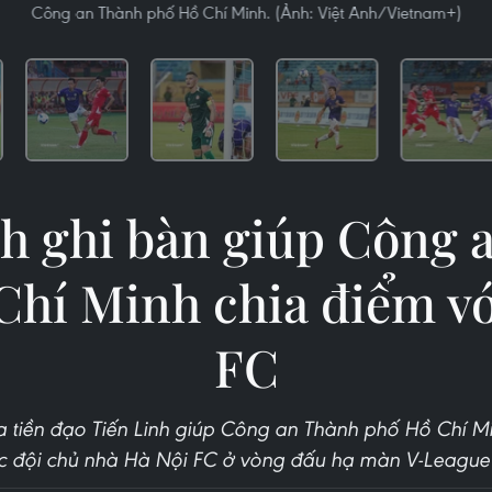
Công an Thành phố Hồ Chí Minh. (Ảnh: Việt Anh/Vietnam+)
nh ghi bàn giúp Công 
Chí Minh chia điểm vớ
FC
tiền đạo Tiến Linh giúp Công an Thành phố Hồ Chí Mi
c đội chủ nhà Hà Nội FC ở vòng đấu hạ màn V-League