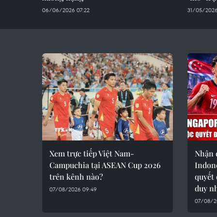
06/06/2026 07:22
31/05/2026
Xem trực tiếp Việt Nam-
Nhận 
Campuchia tại ASEAN Cup 2026
Indone
trên kênh nào?
quyết 
duy n
07/08/2026 09:49
07/08/2