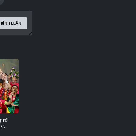
 BÌNH LUẬN
g rỡ
 V-