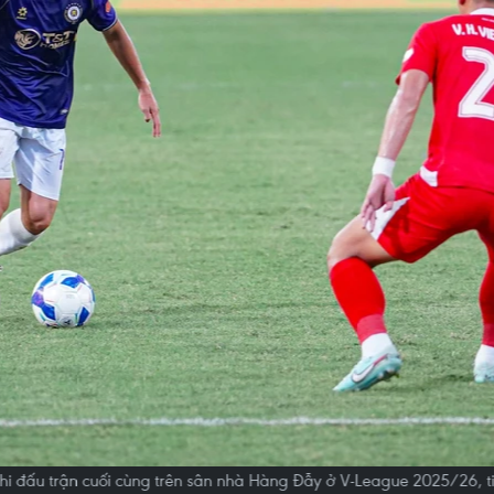
 thi đấu trận cuối cùng trên sân nhà Hàng Đẫy ở V-League 2025/26, ti