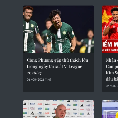
Công Phượng gặp thử thách lớn
Nhận 
trong ngày tái xuất V-League
Campuc
2026/27
Kim S
đầu b
06/08/2026 11:49
06/08/2