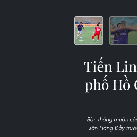
Tiến Li
phố Hồ 
Bàn thắng muộn của 
sân Hàng Đẫy trướ