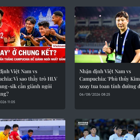
định Việt Nam vs
Nhận định Việt Nam vs
hia: Vì sao thầy trò HLV
Campuchia: 'Phù thủy Kim'
ang-sik cần giành ngôi
xoay tua toan tính đường d
ảng?
06/08/2026 08:25
026 11:05