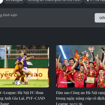
GỬI
 V-League: Hà Nội FC thua
Dàn sao Công an Hà Nội rạn
ng Anh Gia Lai, PVF-CAND
trong ngày nâng cúp vô địch
ụ hạng
League 2025/26