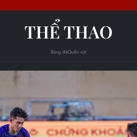
THỂ THAO
Bóng đá
Quần vợt