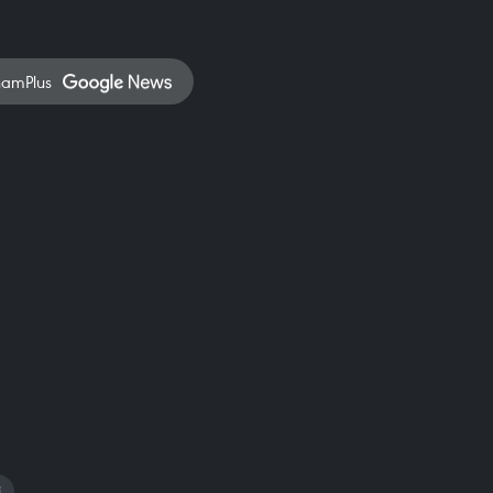
namPlus
i