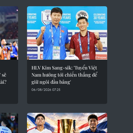
HLV Kim Sang-sik: 'Tuyển Việt
 sẽ
Nam hướng tới chiến thắng để
ài?
giữ ngôi đầu bảng'
06/08/2026 07:25