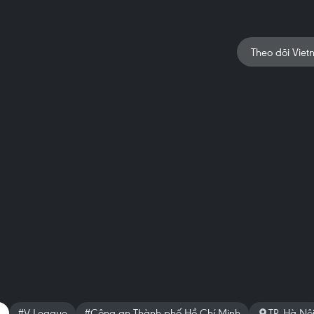
Theo dõi Viet
C
#V-League
#Công an Thành phố Hồ Chí Minh
TP. Hà Nộ