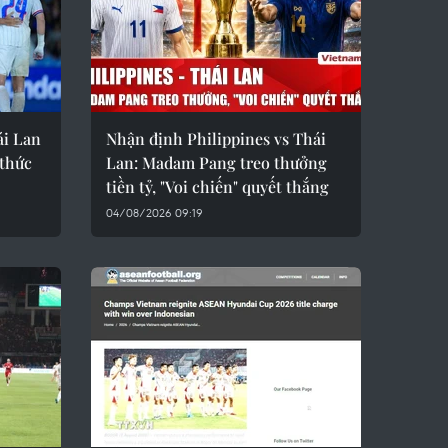
ái Lan
Nhận định Philippines vs Thái
 thức
Lan: Madam Pang treo thưởng
tiền tỷ, "Voi chiến" quyết thắng
04/08/2026 09:19