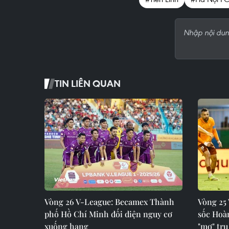
TIN LIÊN QUAN
Vòng 26 V-League: Becamex Thành
Vòng 25
phố Hồ Chí Minh đối diện nguy cơ
sốc Hoà
xuống hạng
"mơ" tr