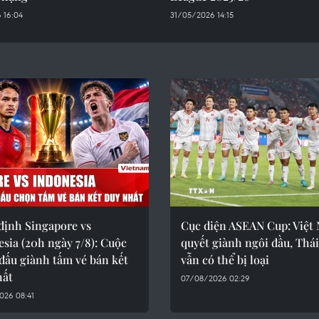
 16:04
31/05/2026 14:15
định Singapore vs
Cục diện ASEAN Cup: Việt
sia (20h ngày 7/8): Cuộc
quyết giành ngôi đầu, Thá
đấu giành tấm vé bán kết
vẫn có thể bị loại
hất
07/08/2026 02:29
026 08:41