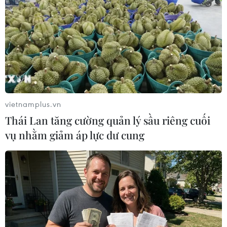
#World Cup 2026
#Azteca
#tranh chấp
#VIP
#Mexico
#FIFA
#quyền lợi
#WC 2026-bt
vietnamplus.vn
Mexico
Thái Lan tăng cường quản lý sầu riêng cuối
vụ nhằm giảm áp lực dư cung
Theo dõi VietnamPlus