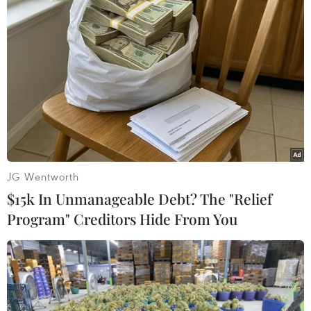
Đúng ngày World Cup 2026 khởi
tranh, FIFA sẽ phát hành trò chơi
"FIFA World Cup: Launch Edition"
trên Netflix Games, cho phép
người chơi trải nghiệm hành trình
chinh phục cúp vàng cùng 48 đội
tuyển.
(TTXVN/Vietnam+)
JG Wentworth
$15k In Unmanageable Debt? The "Relief
Program" Creditors Hide From You