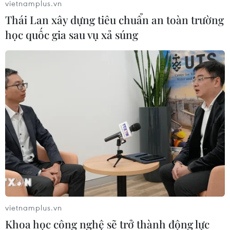
vietnamplus.vn
Thái Lan xây dựng tiêu chuẩn an toàn trường
học quốc gia sau vụ xả súng
World Cup 2026: Một tia sét, hàng giờ chờ
đợi
05/06/2026 10:19
Tuân thủ quy trình an toàn về giông bão tại Mỹ, một trận
đấu phải bị tạm dừng ngay lập tức nếu phát hiện có sét
hoặc hiện tượng phóng điện trong bán kính khoảng 13
km tính từ sân vận động.
vietnamplus.vn
Khoa học công nghệ sẽ trở thành động lực