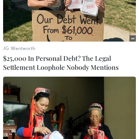
TIN LIÊN QUAN
JG Wentworth
$25,000 In Personal Debt? The Legal
Settlement Loophole Nobody Mentions
World Cup 2026: Người dân thủ đô
Mexico sẽ được hưởng đặc quyền hiếm
thấy