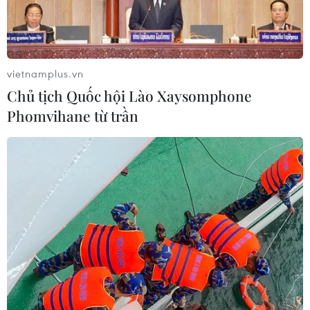
vietnamplus.vn
Chủ tịch Quốc hội Lào Xaysomphone
TIN CÙNG CHUYÊN MỤC
Phomvihane từ trần
Đội tuyển Việt Nam đối đầu Malaysia
tại bán kết ASEAN Cup 2026
08/08/2026 15:53
Chủ sân Azteca lỗ hơn 47 triệu USD vì
World Cup 2026
08/08/2026 06:43