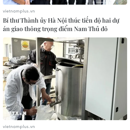
03/08/2026 07:39
vietnamplus.vn
Bí thư Thành ủy Hà Nội thúc tiến độ hai dự
Xem thêm
án giao thông trọng điểm Nam Thủ đô
CƠ QUAN CHỦ QUẢN: THÔNG TẤN XÃ VIỆT NAM
Tổng Biên tập: TRẦN TIẾN DUẨN
Phó Tổng Biên tập: NGUYỄN THỊ TÁM, KHÚC THANH
THỦY
Sở hữu trí tuệ
Quy định sử dụng
RSS
Hỗ trợ
vietnamplus.vn