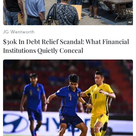
JG Wentworth
$30k In Debt Relief Scandal: What Financial
Institutions Quietly Conceal
Sân vận động Ciudad de México (tên thương mại mới của sân
Azteca) tại thủ đô Mexico City. (Ảnh: Phi Hùng/TTXVN)
Ở thời điểm chỉ còn vài ngày trước khi World
Cup 2026 khởi tranh, Liên đoàn Bóng đá thế giới
(FIFA) bất ngờ phải xử lý một vụ tranh chấp liên
quan đến các phòng VIP tại sân vận động
Ciudad de México (Azteca cũ) ở Mexico - nơi sẽ
diễn ra trận khai mạc của giải đấu.