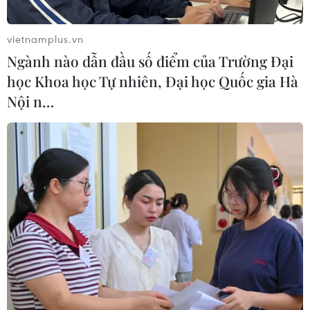
vietnamplus.vn
Ngành nào dẫn đầu số điểm của Trường Đại
học Khoa học Tự nhiên, Đại học Quốc gia Hà
Nội n…
World Cup 2026: Nỗi lo về dịch Ebola với
đội tuyển CHDC Congo trước giờ bóng lăn
04/06/2026 04:18
Diễn biến liên quan dịch Ebola khiến công tác chuẩn bị
của đội tuyển CHDC Congo trở nên đặc biệt khó khăn,
nhất là khi đội hướng tới cột mốc lần đầu trở lại chung
kết World Cup từ năm 1974.