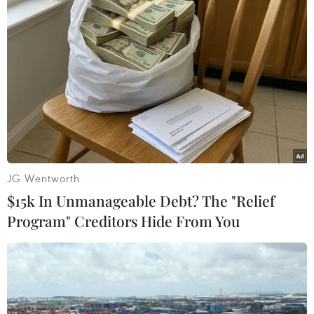
JG Wentworth
$15k In Unmanageable Debt? The "Relief
Program" Creditors Hide From You
#World Cup 2026
#Liên đoàn bóng đá Đức
#Liên đoàn bóng đá Đức DFB
Đức