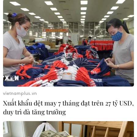
để chuẩn bị cho trận giao hữu cuối cùng vào
ngày 6/6 trước khi bước vào hành trình tại ngày
hội bóng đá lớn nhất hành tinh./.
World Cup 2026: FIFA ghi
bàn trên WhatsApp
Việc WhatsApp tham gia quảng
bá World Cup cho thấy FIFA đang
đẩy mạnh chiến lược tiếp cận thế
hệ người hâm mộ trẻ thông qua
các nền tảng công nghệ.
vietnamplus.vn
Xuất khẩu dệt may 7 tháng đạt trên 27 tỷ USD,
duy trì đà tăng trưởng
(TTXVN/Vietnam+)