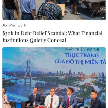
JG Wentworth
$30k In Debt Relief Scandal: What Financial
Institutions Quietly Conceal
Đội tuyển Đức. (Nguồn: TTXVN)
Trong khi World Cup 2026 còn chưa khởi tranh,
Liên đoàn bóng đá Đức (DFB) đã bắt đầu chuẩn
bị cho mục tiêu xa hơn: đưa ngày hội bóng đá
lớn nhất hành tinh trở lại Đức vào năm 2038