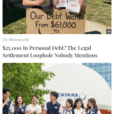
kỷ niệm
JG Wentworth
$25,000 In Personal Debt? The Legal
TIN LIÊN QUAN
Settlement Loophole Nobody Mentions