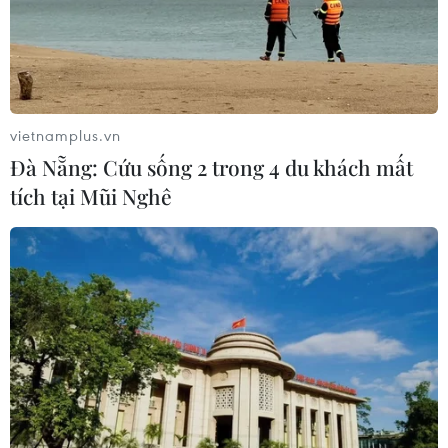
vietnamplus.vn
Đà Nẵng: Cứu sống 2 trong 4 du khách mất
tích tại Mũi Nghê
TIN CÙNG CHUYÊN MỤC
Truyền thông Hàn Quốc đánh giá
cao đội tuyển Việt Nam với chuỗi 22
trận bất bại
09/08/2026 04:22
Đội tuyển Việt Nam đối đầu Malaysia