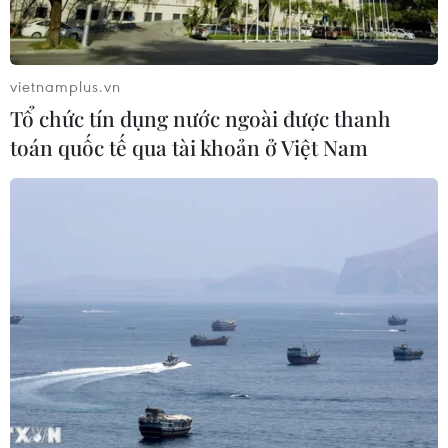
tại bán kết ASEAN Cup 2026
08/08/2026 15:53
vietnamplus.vn
Tổ chức tín dụng nước ngoài được thanh
Chủ sân Azteca lỗ hơn 47 triệu USD vì
toán quốc tế qua tài khoản ở Việt Nam
World Cup 2026
08/08/2026 06:43
ASEAN Cup 2026 ngày 8/8: Xác định
đối thủ của đội tuyển Việt Nam ở bán
kết
08/08/2026 03:50
Tuyển Việt Nam giành vé vào
bán kết, vì sao ông Kim Sang-sik vẫn