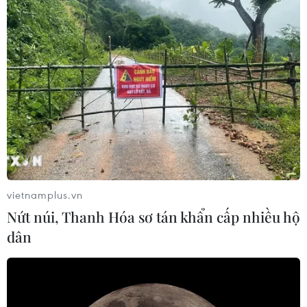
vietnamplus.vn
Nứt núi, Thanh Hóa sơ tán khẩn cấp nhiều hộ
dân