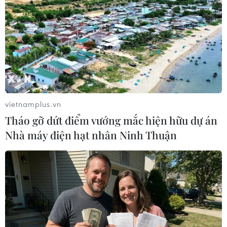
vietnamplus.vn
Tháo gỡ dứt điểm vướng mắc hiện hữu dự án
Nhà máy điện hạt nhân Ninh Thuận
#World Cup 2026
#Cúp vàng
#Mexico City
#Roberto Carlos
#Hugo Sánchez
#bóng đá
#WC2026-bt
#FIFA
Mexico