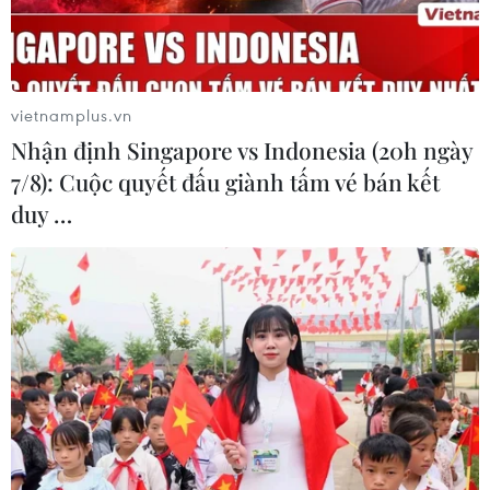
vietnamplus.vn
Nhận định Singapore vs Indonesia (20h ngày
7/8): Cuộc quyết đấu giành tấm vé bán kết
TIN LIÊN QUAN
duy …