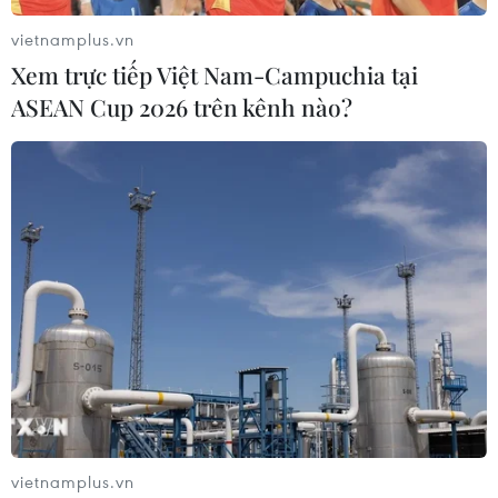
vietnamplus.vn
Xem trực tiếp Việt Nam-Campuchia tại
ASEAN Cup 2026 trên kênh nào?
World Cup 2026: Công thức tạo nên kỳ
tích lịch sử
06/06/2026 04:59
Nếu “công thức gia đình” tiếp tục phát huy như 4 năm
trước, hình ảnh các tuyển thủ Maroc ôm chầm lấy cha
mẹ, vợ con để ăn mừng chiến thắng có thể lại là
khoảnh khắc đáng nhớ nhất của World Cup 2026.
vietnamplus.vn