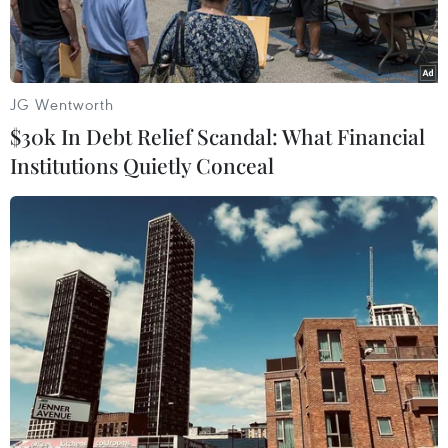
tinh.
JG Wentworth
$30k In Debt Relief Scandal: What Financial
Institutions Quietly Conceal
Mô hình cup vàng World Cup 2026 tại Sân bay quốc tế Benito
Juárez, thủ đô Mexico City, Mexico. (Ảnh: Phi Hùng/TTXVN)
Theo phóng viên TTXVN tại Mexico, chiếc cúp
danh giá nhất của bóng đá thế giới đã xuất hiện
tại Mexico City, mang đến cơ hội hiếm có để