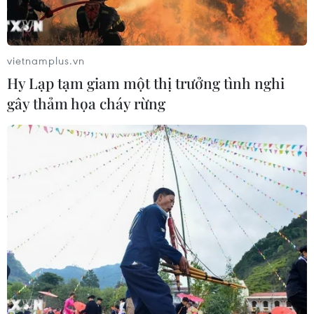
vietnamplus.vn
Hy Lạp tạm giam một thị trưởng tình nghi
gây thảm họa cháy rừng
TIN CÙNG CHUYÊN MỤC
HLV Kim Sang-sik: 'Tôi mong Đình
Bắc vươn xa hơn tầm Đông Nam Á'
07/08/2026 16:54