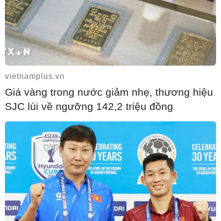
vietnamplus.vn
Giá vàng trong nước giảm nhẹ, thương hiệu
SJC lùi về ngưỡng 142,2 triệu đồng
Nhận định Việt Nam vs Campuchia: Vì
sao thầy trò HLV Kim Sang-sik cần giành
ngôi đầu bảng?
06/08/2026 11:05