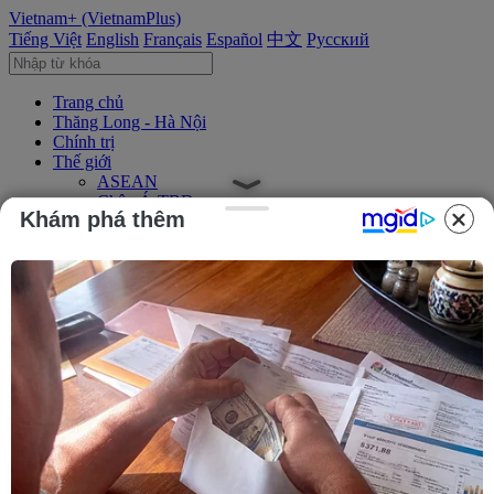
Vietnam+ (VietnamPlus)
Tiếng Việt
English
Français
Español
中文
Русский
Trang chủ
Thăng Long - Hà Nội
Chính trị
Thế giới
ASEAN
Châu Á-TBD
Khám phá thêm
Trung Đông
Châu Âu
Châu Mỹ
Châu Phi
Kinh tế
Kinh doanh
Tài chính
Tín dụng nông thôn
Chứng khoán
Bất động sản
Doanh nghiệp
Thông tin doanh nghiệp
Thông cáo báo chí
Xã hội