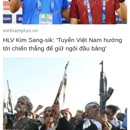
vietnamplus.vn
HLV Kim Sang-sik: 'Tuyển Việt Nam hướng
Nhận định Việt Nam vs Campuchia: 'Phù
tới chiến thắng để giữ ngôi đầu bảng'
thủy Kim' sẽ xoay tua toan tính đường
dài?
06/08/2026 08:25