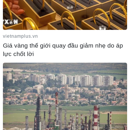
vietnamplus.vn
Giá vàng thế giới quay đầu giảm nhẹ do áp
lực chốt lời
World Cup 2026: Mỹ khuyến nghị khách
quốc tế không mang thịt lợn khi nhập
cảnh
04/06/2026 04:35
Trước thềm World Cup 2026, Mỹ khuyến cáo hàng triệu du khách
quốc tế không mang các sản phẩm từ thịt lợn khi nhập cảnh nhằm
ngăn nguy cơ dịch tả lợn châu Phi xâm nhập và đe dọa ngành chăn
nuôi.