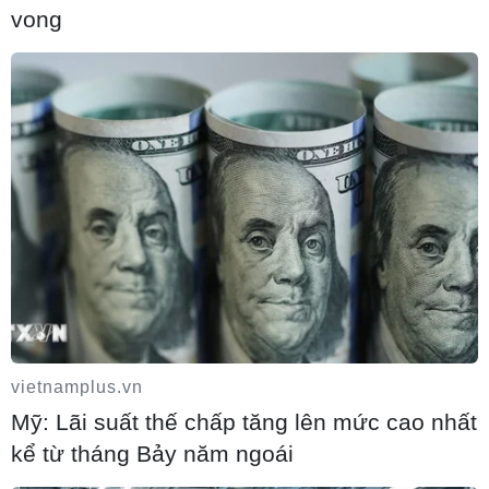
vong
Đội tuyển Việt Nam nhận thưởng 2 tỷ
đồng sau thắng lợi trước Indonesia
04/08/2026 04:16
Tuyển thủ Indonesia cúi đầu thành khẩn
xin lỗi người hâm mộ xứ vạn đảo
04/08/2026 03:17
vietnamplus.vn
ASEAN Cup 2026: "Chìa khóa" giúp
Mỹ: Lãi suất thế chấp tăng lên mức cao nhất
tuyển Việt Nam quật ngã Indonesia
kể từ tháng Bảy năm ngoái
04/08/2026 03:05