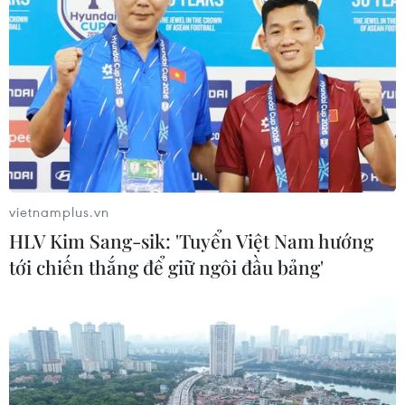
Myanmar để đảm bảo lợi thế trước khi bước vào trận
quyết đấu U19 Indonesia ở lượt cuối bảng A giải U19
Đông Nam Á 2026.
vietnamplus.vn
HLV Kim Sang-sik: 'Tuyển Việt Nam hướng
tới chiến thắng để giữ ngôi đầu bảng'
Xem trực tiếp trận U19 Việt Nam-U19