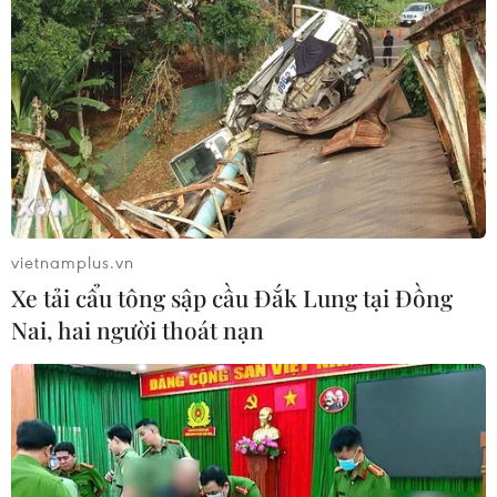
Đội tuyển Futsal Việt Nam gây bất
ngờ trước đội xếp hạng 7 thế giới
01/08/2026 14:55
Xem trực tiếp trận Thái Lan-
Malaysia tại ASEAN Cup 2026 trên
kênh nào?
vietnamplus.vn
01/08/2026 08:41
Xe tải cẩu tông sập cầu Đắk Lung tại Đồng
Nai, hai người thoát nạn
Đình Bắc gây thất vọng trước
Singapore, điều gì đang xảy ra với
tuyển Việt Nam?
01/08/2026 03:00