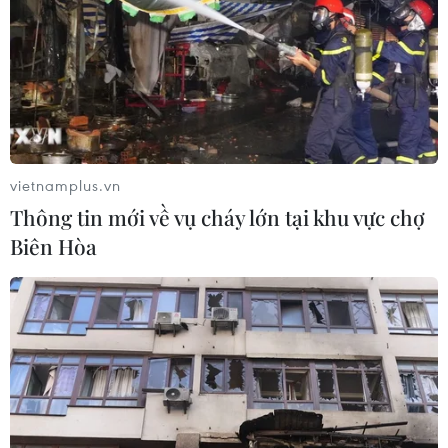
06/08/2026 02:38
Toàn cảnh ASEAN Cup: Thái
Lan "thắng như chẻ tre", thách thức
tuyển Việt Nam
05/08/2026 07:15
vietnamplus.vn
Thông tin mới về vụ cháy lớn tại khu vực chợ
Nhận định Philippines vs
Biên Hòa
Thái Lan: Madam Pang treo thưởng
tiền tỷ, "Voi chiến" quyết thắng
04/08/2026 09:19
Đội tuyển Việt Nam nhận
thưởng 2 tỷ đồng sau thắng lợi trước
Indonesia