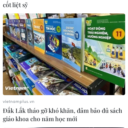
Đông Nam Á 2026
cốt liệt sỹ
U19 Việt Nam đang nắm lợi thế về
hiệu số bàn thắng bại nên sẽ
giành quyền vào bán kết giải U19
Đông Nam Á 2026 nếu không để
thua U19 Indonesia ở lượt cuối
bảng A.
(Vietnam+)
vietnamplus.vn
Đắk Lắk tháo gỡ khó khăn, đảm bảo đủ sách
giáo khoa cho năm học mới