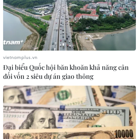
Timor Leste trên kênh nào, ở đâu?
01/06/2026 02:30
U19 Việt Nam sẽ đối đầu U19 Timor Leste ở trận mở màn
giải U19 Đông Nam Á 2026, diễn ra vào lúc 16 giờ hôm
nay (1/6) trên sân vận động North Sumatra.
vietnamplus.vn
Đại biểu Quốc hội băn khoăn khả năng cân
đối vốn 2 siêu dự án giao thông