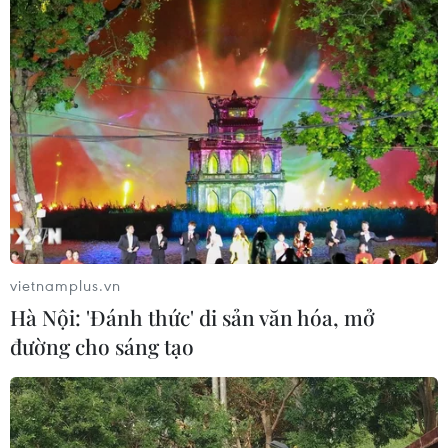
Nhận định Việt Nam vs Indonesia:
Chờ kỳ tích ngay tại 'chảo lửa'
Pakansari
02/08/2026 14:04
HLV Kim Sang Sik: 'Tuyển Việt Nam
đặt mục tiêu giành 3 điểm ngay trên
sân Indonesia'
02/08/2026 13:04
vietnamplus.vn
Hà Nội: 'Đánh thức' di sản văn hóa, mở
Cục diện ASEAN Cup 2026: Kịch bản
đường cho sáng tạo
đưa đội tuyển Việt Nam vào bán kết
02/08/2026 02:56