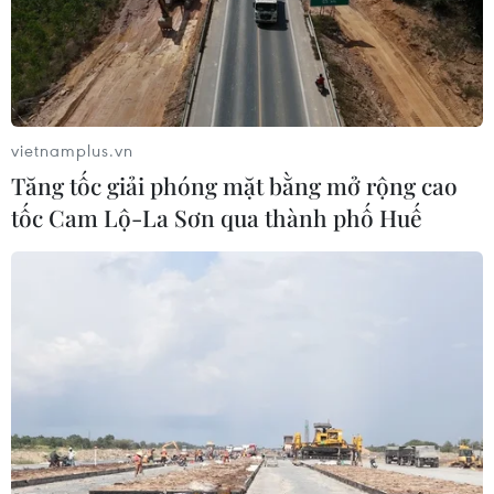
Xem thêm
vietnamplus.vn
CƠ QUAN CHỦ QUẢN: THÔNG TẤN XÃ VIỆT NAM
Tăng tốc giải phóng mặt bằng mở rộng cao
tốc Cam Lộ-La Sơn qua thành phố Huế
Tổng Biên tập: TRẦN TIẾN DUẨN
Phó Tổng Biên tập: NGUYỄN THỊ TÁM, KHÚC THANH
THỦY
Sở hữu trí tuệ
Quy định sử dụng
RSS
Hỗ trợ
Ngôn ngữ
TTXVN
Dịch vụ tin
Quảng cáo