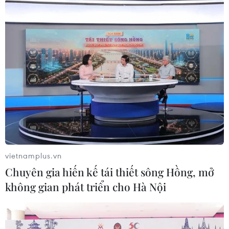
#U19 Việt Nam
#U19 Indonesia
#U19 Đông Nam Á
#Trận đấu sinh tử
Theo dõi VietnamPlus
vietnamplus.vn
Chuyên gia hiến kế tái thiết sông Hồng, mở
không gian phát triển cho Hà Nội