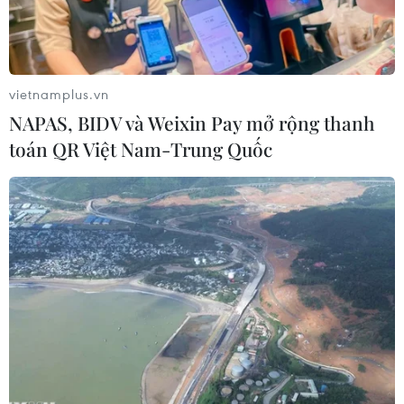
vietnamplus.vn
NAPAS, BIDV và Weixin Pay mở rộng thanh
toán QR Việt Nam-Trung Quốc
U19 Việt Nam đang nắm lợi thế trước trận gặp U19 Indonesia.
(Nguồn: VFF)
U19 Việt Nam sẽ khép lại hành trình tại vòng
bảng U19 Đông Nam Á 2026 bằng trận quyết
đấu chủ nhà U19 Indonesia ở lượt cuối bảng A.
Trận đấu mang tính "sinh tử" này sẽ diễn ra vào