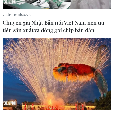
07/08/2026 23:54
vietnamplus.vn
Những định hướng lớn
Chuyên gia Nhật Bản nói Việt Nam nên ưu
trong thực hiện Nghị quyết 57-
tiên sản xuất và đóng gói chip bán dẫn
NQ/TW
07/08/2026 08:18
Việt Nam hướng tới trở
thành trung tâm văn hóa và sáng tạo
hàng đầu khu vực
06/08/2026 23:33
Hà Nội lần đầu tổ chức
Festival Võ thuật quốc tế tại Hoàng
Thành Thăng Long