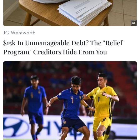
trận chung kết - nơi cả hai đứng ở hai đầu chiến
tuyến.
JG Wentworth
$15k In Unmanageable Debt? The "Relief
Program" Creditors Hide From You