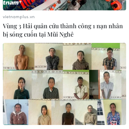
tháng 7/2026 giảm 0,12%
03/08/2026 07:40
vietnamplus.vn
Vùng 3 Hải quân cứu thành công 1 nạn nhân
bị sóng cuốn tại Mũi Nghê
Kỳ họp không thường
lệ thứ Nhất, Quốc hội khóa XVI
03/08/2026 00:08
Xem thêm
CƠ QUAN CHỦ QUẢN: THÔNG TẤN XÃ VIỆT NAM