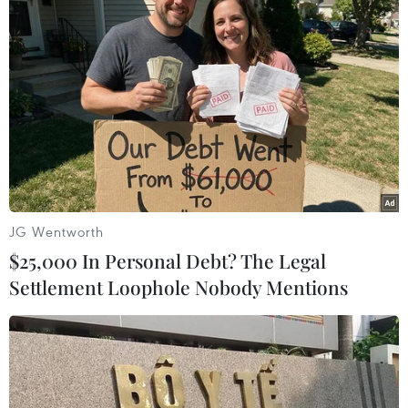
22/05/2026 02:27
20 ngày nữa World Cup 2026 mới chính thức khởi tranh
nhưng nhiều đội tuyển đã sớm chốt danh sách tham dự
ngày hội bóng đá lớn nhất hành tinh tại Mỹ, Canada và
Mexico.
JG Wentworth
$25,000 In Personal Debt? The Legal
Settlement Loophole Nobody Mentions