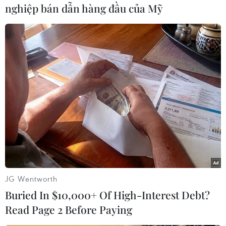
nghiệp bán dẫn hàng đầu của Mỹ
#Ronaldo
#Messi
#Bồ Đào Nha
#Argentina
#đội tuyển Bồ Đào Nha
#đội tuyển Argentina
#World Cup
#World Cup 2026
#WC 2026
#Ronaldo vs Messi
#Ronaldo so tài Messi
#Ronaldo đối đầu Messi
#CR7
Theo dõi VietnamPlus
JG Wentworth
Buried In $10,000+ Of High-Interest Debt?
Read Page 2 Before Paying