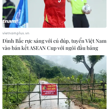
vietnamplus.vn
Đình Bắc rực sáng với cú đúp, tuyển Việt Nam
vào bán kết ASEAN Cup với ngôi đầu bảng
TIN CÙNG CHUYÊN MỤC
Bế mạc Hội thi lực lượng tham gia
bảo vệ an ninh, trật tự ở cơ sở giỏi
toàn quốc
07/08/2026 15:57
7 học sinh đội tuyển Việt Nam đoạt
huy chương tại Olympic AI quốc tế