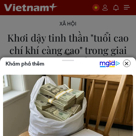
XÃ HỘI
Khơi dậy tinh thần "tuổi cao
chí khí càng cao" trong giai
đoạn phát triển mới
Khám phá thêm
06/06/2026 04:50
Tổng Bí thư, Chủ tịch nước Tô Lâm nhấn mạnh vai
trò của người cao tuổi và các nhiệm vụ phát triển
bền vững trong giai đoạn mới của đất nước.