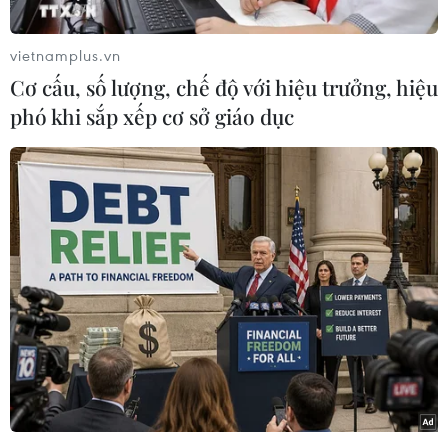
vietnamplus.vn
Cơ cấu, số lượng, chế độ với hiệu trưởng, hiệu
phó khi sắp xếp cơ sở giáo dục
Phát biểu tại buổi gặp mặt 85 người cao tuổi tiêu
biểu toàn quốc trong các phong trào thi đua yêu
nước giai đoạn 2021-2026 chiều 5/6, Tổng Bí thư,
Chủ tịch nước Tô Lâm khẳng định: Việt Nam
đang già hóa dân số nhanh.
Đây là thành quả của phát triển, của chăm sóc
sức khỏe, của đời sống ngày càng được nâng
lên; nhưng đồng thời cũng đặt ra yêu cầu mới
đối với hệ thống an sinh, y tế, chăm sóc dài hạn,
tổ chức lao động, gia đình, cộng đồng và quản