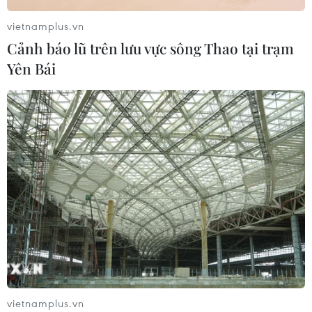
quy tập hài cốt liệt sỹ
vietnamplus.vn
07/08/2026 08:45
Cảnh báo lũ trên lưu vực sông Thao tại trạm
Yên Bái
Xem thêm
CƠ QUAN CHỦ QUẢN: THÔNG TẤN XÃ VIỆT NAM
Tổng Biên tập: TRẦN TIẾN DUẨN
Phó Tổng Biên tập: NGUYỄN THỊ TÁM, KHÚC THANH
THỦY
Sở hữu trí tuệ
Quy định sử dụng
vietnamplus.vn