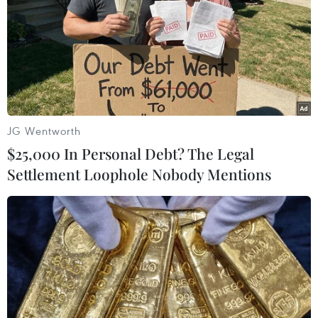
TIN LIÊN QUAN
JG Wentworth
$25,000 In Personal Debt? The Legal
Settlement Loophole Nobody Mentions
Tổng Bí thư, Chủ tịch nước Tô
Lâm gặp mặt người cao tuổi tiêu biểu
toàn quốc