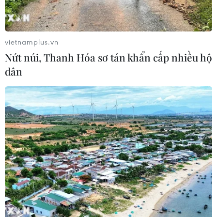
07/08/2026 15:27
vietnamplus.vn
Áp thấp nhiệt đới trên vịnh Bắc Bộ sẽ
Nứt núi, Thanh Hóa sơ tán khẩn cấp nhiều hộ
gây ảnh hưởng thế nào tới Việt Nam?
dân
07/08/2026 14:38
Cảnh sát giao thông triển khai chiến
dịch nâng cao kỹ năng lái xe môtô, xe
gắn máy
07/08/2026 14:37
Tăng cường năng lực ứng phó tình
trạng khẩn cấp với danh mục trang
thiết bị mới