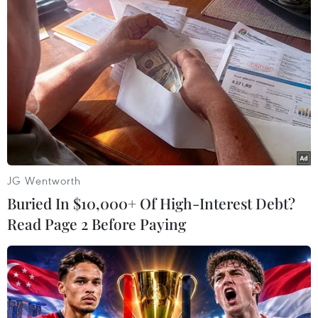
Hành động vì người Cao tuổi
Khơi dậy tinh thần "tuổi cao chí
khí càng cao" trong giai đoạn phát triển mới
Hội nghị biểu dương người cao tuổi tiêu biểu
toàn quốc
Già hóa dân số: Không thể chỉ dựa vào gia đình
trong chăm sóc người cao tuổi
Phó Thủ tướng Lê Thành Long: Chuyển mạnh tư
JG Wentworth
duy chính sách, chăm lo người cao tuổi
Buried In $10,000+ Of High-Interest Debt?
Hà Nội triển khai chương trình "Mắt sáng cho
Read Page 2 Before Paying
người cao tuổi"