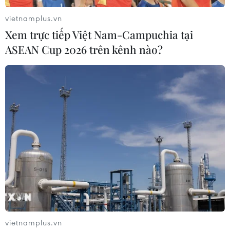
vietnamplus.vn
Xem trực tiếp Việt Nam-Campuchia tại
ASEAN Cup 2026 trên kênh nào?
Đề nghị UNFPA hỗ trợ đàm phán Công
ước quốc tế về quyền của người cao tuổi
29/05/2026 14:54
Việt Nam coi Công ước quốc tế về quyền của người cao
tuổi là vấn đề có ý nghĩa dài hạn, sẵn sàng thể hiện vai
trò chủ động, xây dựng và có trách nhiệm trong các tiến
trình đa phương liên quan.
vietnamplus.vn