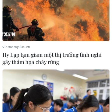
Khánh Hòa đẩy mạnh tìm kiếm, quy
tập và xác định danh tính hài cốt liệt
sỹ
07/08/2026 10:19
Lào Cai: Đứt gãy 30m đường
tỉnh 161 sau mưa lớn, giao thông bị
vietnamplus.vn
chia cắt
Hy Lạp tạm giam một thị trưởng tình nghi
07/08/2026 10:08
gây thảm họa cháy rừng
Đã xác định phương tiện khiến hàng
loạt ôtô thủng lốp trên cao tốc Bắc-
Nam
07/08/2026 10:03
An Giang: Kịp thời hỗ trợ các hộ dân