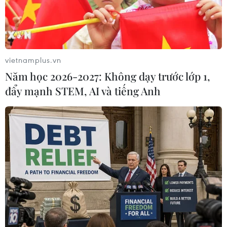
Karlovy Vary Petr Kubis, Chủ tịch Liên hiệp Hội
người Việt Nam tại châu Âu Hoàng Đình Thắng,
Chủ tịch Liên hiệp Hội người Việt Nam tại Cộng
hòa Séc Trần Văn Đang, cùng nhiều khách mời
vietnamplus.vn
đến từ các tổ chức xã hội, văn hóa của hai nước.
Năm học 2026-2027: Không dạy trước lớp 1,
đẩy mạnh STEM, AI và tiếng Anh