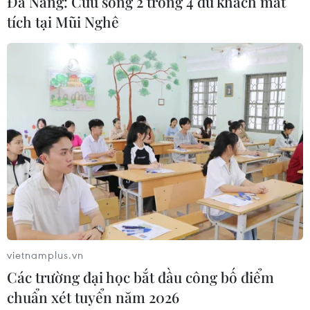
Đà Nẵng: Cứu sống 2 trong 4 du khách mất
tích tại Mũi Nghê
Điểm tựa vững chắc của cộng đồng người
Việt tại Cộng hòa Séc
22/11/2025 02:20
Liên hiệp Hội Người Việt Nam tại Cộng hòa Séc đã triển
khai hàng trăm hoạt động văn hóa, xã hội, giáo dục
trên phạm vi toàn quốc, góp phần nâng cao uy tín và
hình ảnh của cộng đồng tại sở tại.
vietnamplus.vn
Các trường đại học bắt đầu công bố điểm
chuẩn xét tuyển năm 2026