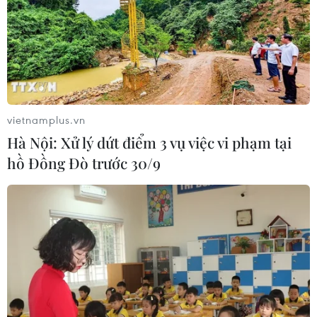
#Người Việt
#Văn hóa Việt Nam
#Áo dài
vietnamplus.vn
#Ẩm thực
Séc
Hà Nội: Xử lý dứt điểm 3 vụ việc vi phạm tại
hồ Đồng Đò trước 30/9
Theo dõi VietnamPlus