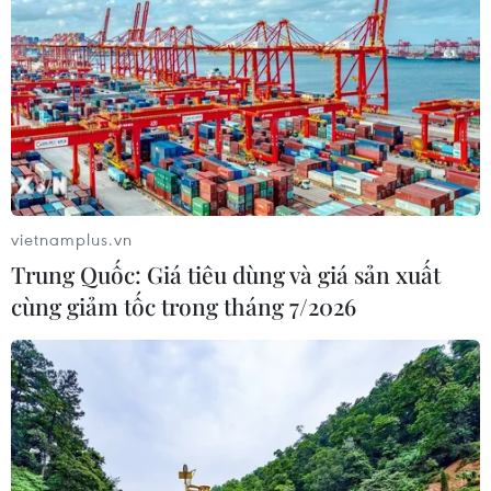
Festival ở Paris
Trong không gian đa sắc màu của
lễ hội văn hóa đại chúng châu Á,
đoàn Việt Nam đã để lại nhiều
dấu ấn bằng các hoạt động
quảng bá văn hóa, ẩm thực, nông
sản, áo dài và môn đá cầu.
vietnamplus.vn
(TTXVN/Vietnam+)
Trung Quốc: Giá tiêu dùng và giá sản xuất
cùng giảm tốc trong tháng 7/2026