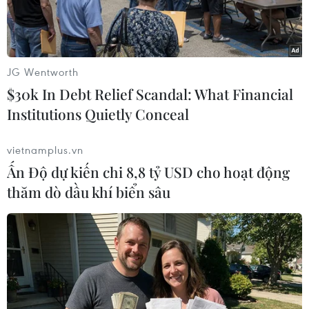
Việt.
JG Wentworth
$30k In Debt Relief Scandal: What Financial
Institutions Quietly Conceal
vietnamplus.vn
Ấn Độ dự kiến chi 8,8 tỷ USD cho hoạt động
thăm dò dầu khí biển sâu
Nguyên Phó Thủ tướng Thường trực Chính phủ Nguyễn Hòa
Bình, Đại sứ Dương Hoài Nam cùng quan chức thành phố
Karlovy Vary cắt băng khai mạc “Ngày hội quảng bá Văn hóa-
Ẩm thực-Áo dài Việt Nam.” (Ảnh: Việt Thắng/TTXVN)
Ngày 5/6, Karlovy Vary - thành phố nổi tiếng với