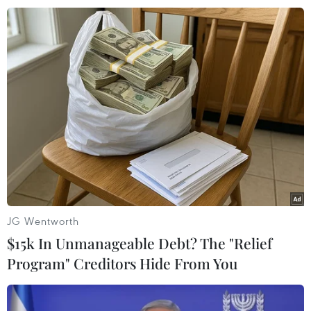
chương trình là hoạt động trao tặng áo dài miễn
phí cho người dân Séc và du khách quốc tế.
Trong không gian ngập tràn sắc màu, nhiều vị
khách hào hứng khoác lên mình tà áo dài
truyền thống, lưu lại những khoảnh khắc đáng
nhớ và cảm nhận gần hơn vẻ đẹp thanh lịch của
văn hóa Việt.
JG Wentworth
$15k In Unmanageable Debt? The "Relief
Program" Creditors Hide From You