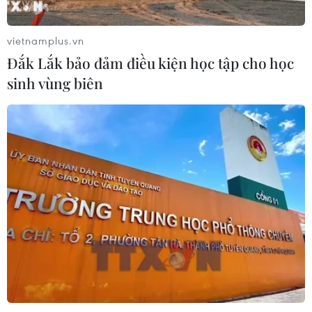
vietnamplus.vn
CƠ QUAN CHỦ QUẢN: THÔNG TẤN XÃ VIỆT NAM
Đắk Lắk bảo đảm điều kiện học tập cho học
Tổng Biên tập: TRẦN TIẾN DUẨN
sinh vùng biên
Phó Tổng Biên tập: NGUYỄN THỊ TÁM, KHÚC THANH
THỦY
Sở hữu trí tuệ
Quy định sử dụng
RSS
Hỗ trợ
Ngôn ngữ
TTXVN
Dịch vụ tin
Quảng cáo
Liên hệ