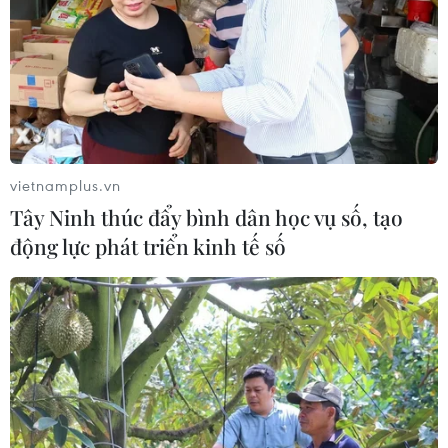
TIN CÙNG CHUYÊN MỤC
Cuộc tìm kiếm và vá lại những 'trái
tim lỗi '
07/08/2026 04:03
vietnamplus.vn
Hà Nội cảnh báo về việc sử dụng tế
Tây Ninh thúc đẩy bình dân học vụ số, tạo
bào gốc trong khám chữa bệnh, làm
động lực phát triển kinh tế số
đẹp
07/08/2026 03:03
Thắp lên hy vọng cho bệnh nhân
nghèo từ 'phòng khám 0 đồng' ở An
Giang
07/08/2026 02:00