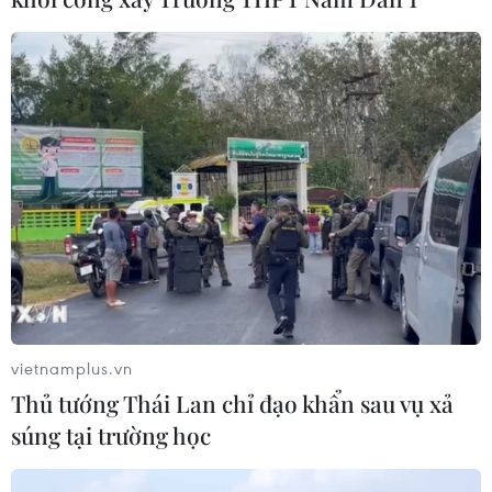
Bình khẳng định "cánh tay nối dài"
hiệu quả
03/08/2026 07:15
Bộ Y tế: Đề xuất quỹ Bảo hiểm y tế
thanh toán chi phí khám chữa bệnh y
học gia đình
03/08/2026 07:04
Siết giám định, kiểm soát chặt chi
phí khám chữa bệnh bảo hiểm y tế
vietnamplus.vn
02/08/2026 10:10
Thủ tướng Thái Lan chỉ đạo khẩn sau vụ xả
súng tại trường học
Điều trị hiệu quả ca ung thư phổi