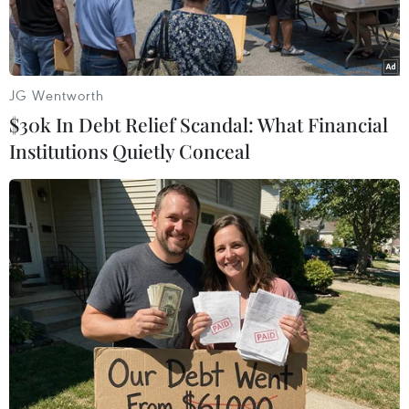
thi.
JG Wentworth
$30k In Debt Relief Scandal: What Financial
Institutions Quietly Conceal
Các loại mặt hàng bày bán tại sạp bán thực phẩm ở phường
Tân Mỹ (Thành phố Hồ Chí Minh). (Ảnh: Hương Giang/TTXVN)
Chiều 5/6, Cục An toàn Thực phẩm (Bộ Y tế) đã
có văn bản gửi Sở Y tế các tỉnh, thành phố và Sở
An toàn thực phẩm Thành phố Hồ Chí Minh về
việc đảm bảo an toàn thực phẩm phục vụ Kỳ thi