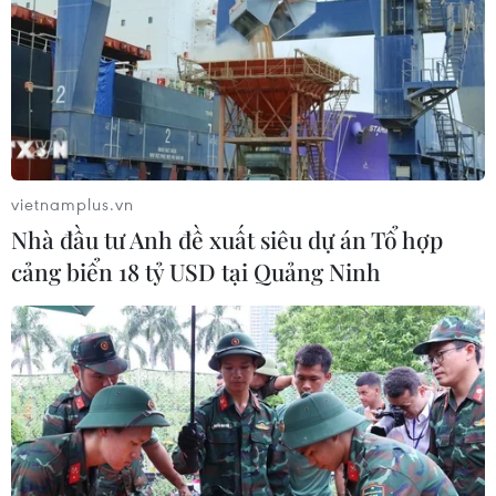
vietnamplus.vn
Nhà đầu tư Anh đề xuất siêu dự án Tổ hợp
cảng biển 18 tỷ USD tại Quảng Ninh
Gắn biển tuyến phố an toàn thực phẩm tại
cao điểm du lịch-ẩm thực Hà Nội
16/05/2026 15:05
Phường Hoàn Kiếm đã chọn 3 tuyến phố Đào Duy Từ, Tạ