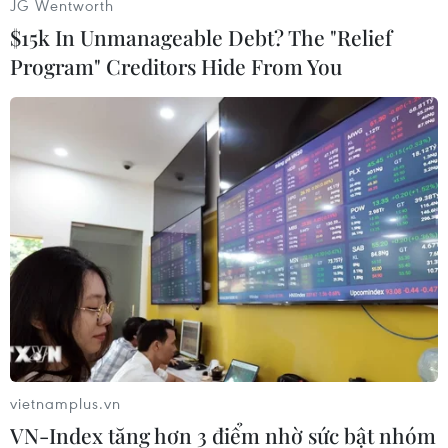
JG Wentworth
an toàn thực phẩm của người dân và chủ các cơ
$15k In Unmanageable Debt? The "Relief
sở kinh doanh thực phẩm.
Program" Creditors Hide From You
Đặc biệt, các đơn vị chú trọng các cơ sở kinh
doanh dịch vụ ăn uống, các quán ăn và các tổ
chức, cá nhân cung cấp suất ăn phục vụ thí sinh
và người nhà thí sinh tại các điểm thi và khu
vực gần điểm thi.
Các đơn vị có liên quan tăng cường kiểm tra và
xử lý nghiêm các trường hợp vi phạm an toàn
thực phẩm theo quy định của pháp luật; ngăn
chặn kịp thời các cơ sở không bảo đảm điều
kiện an toàn thực phẩm cung cấp dịch vụ ăn
uống phục vụ thí sinh và người nhà thí sinh tại
vietnamplus.vn
các điểm thi và khu vực gần điểm thi.
VN-Index tăng hơn 3 điểm nhờ sức bật nhóm