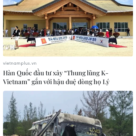
01/08/2026 09:31
Thành phố Hồ Chí Minh phát triển
hệ thống y tế đa tầng, đồng bộ, thống
nhất
01/08/2026 09:14
vietnamplus.vn
Hàn Quốc đầu tư xây “Thung lũng K-
Gia Lai xác thực 99,8% dữ liệu bảo
Vietnam” gắn với hậu duệ dòng họ Lý
hiểm
01/08/2026 07:05
Bộ Y tế : Trên 22% người trưởng
thành thiếu vận động thể lực