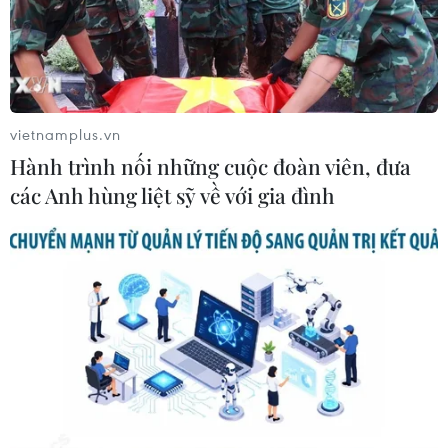
Hiện và Mã Mây - khu vực tập trung đông cơ sở kinh
doanh dịch vụ ăn uống, khách du lịch - để giải quyết
điểm nghẽn về an toàn thực phẩm.
vietnamplus.vn
Hành trình nối những cuộc đoàn viên, đưa
các Anh hùng liệt sỹ về với gia đình
TP Hồ Chí Minh mở cao điểm kiểm tra an