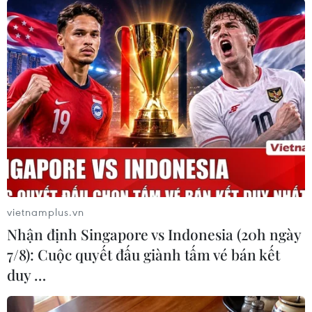
luận xã hội, tác động đến môi trường đầu tư kinh
doanh, gây tổn hại nghiêm trọng.
(Vietnam+)
vietnamplus.vn
Nhận định Singapore vs Indonesia (20h ngày
7/8): Cuộc quyết đấu giành tấm vé bán kết
duy …