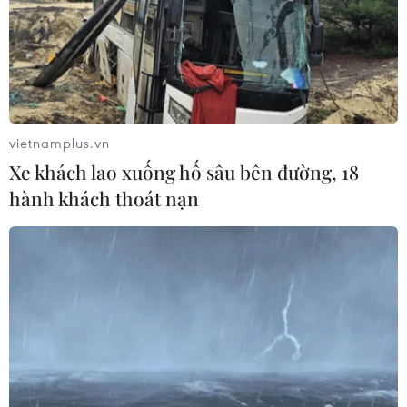
31/07/2026 04:10
TP Hồ Chí Minh đồng hành để trẻ
mắc bệnh hiểm nghèo không lỡ cơ
hội học tập và điều trị
vietnamplus.vn
30/07/2026 13:53
Xe khách lao xuống hố sâu bên đường, 18
hành khách thoát nạn
Bé trai 7 tuổi được ghép thận xuyên
Việt từ người hiến chết não
30/07/2026 12:52
Lâm Đồng rà soát toàn bộ cơ sở kinh
doanh thức ăn đường phố sau các vụ
ngộ độc