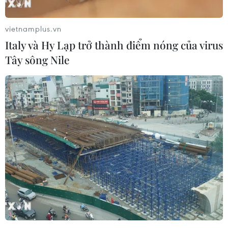
vietnamplus.vn
Italy và Hy Lạp trở thành điểm nóng của virus
Tây sông Nile
Phẫu thuật thành công 1 ca ung thư lưỡi
bằng phương pháp vi phẫu phức tạp
27/05/2026 10:26
Hiện nay, đây là kỹ thuật hiện đại nhất trong phẫu thuật
tạo hình và điều trị các bệnh liên quan đến ung thư
vùng hàm mặt được Bệnh viện K đưa vào triển khai hiệu
quả.