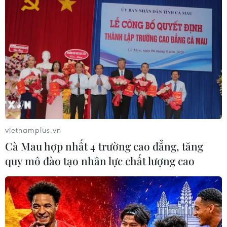
thanh toán chi phí khám chữa bệnh y
học gia đình
03/08/2026 07:04
Siết giám định, kiểm soát chặt chi
phí khám chữa bệnh bảo hiểm y tế
02/08/2026 10:10
vietnamplus.vn
Điều trị hiệu quả ca ung thư phổi
Cà Mau hợp nhất 4 trường cao đẳng, tăng
mang đồng thời hai đột biến gen
quy mô đào tạo nhân lực chất lượng cao
hiếm gặp
02/08/2026 05:58
Giao chỉ tiêu bao phủ bảo hiểm y tế