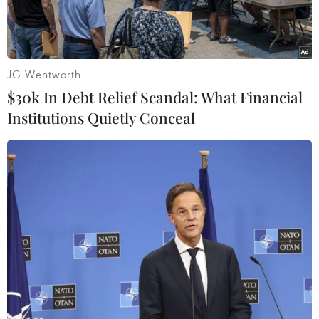
JG Wentworth
$30k In Debt Relief Scandal: What Financial
Institutions Quietly Conceal
Bệnh nhân có khối u xơ tuyến vú phải, u kích thước lớn với
đường kính khoảng 25cm. (Ảnh: PV/Vietnam+)
Các bác sỹ Bệnh viện K đã phẫu thuật loại bỏ