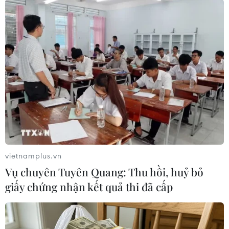
tuyến vú./.
Bệnh viện K thực hiện
thành công ca phẫu thuật
ung thư trực tràng bằng
robot
Với sự hỗ trợ của hệ thống robot hiện đại, các bác
sỹ phẫu tích chính xác từng lớp mô trong không
gian hẹp, thực hiện cắt nối trong điều kiện hình
ảnh rõ nét và thao tác linh hoạt chính xác hơn.
vietnamplus.vn
Vụ chuyên Tuyên Quang: Thu hồi, huỷ bỏ
(Vietnam+)
giấy chứng nhận kết quả thi đã cấp