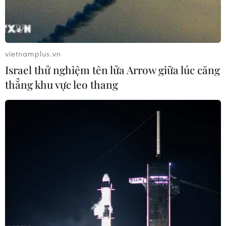
vietnamplus.vn
Israel thử nghiệm tên lửa Arrow giữa lúc căng
thẳng khu vực leo thang
TIN CÙNG CHUYÊN MỤC
Ca vi phẫu ghép da đầu hiếm gặp
giúp bé gái phục hồi sau 10 năm
06/08/2026 07:15