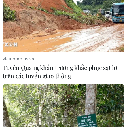
khỏe cho người dân các xã An Nhơn Tây, Bà Điểm,
Hiệp Phước, Tân Nhựt, Thạnh An, Bắc Tân Uyên, Đất Đỏ,
Hồ Tràm và đặc khu Côn Đảo.
vietnamplus.vn
Tuyên Quang khẩn trương khắc phục sạt lở
trên các tuyến giao thông