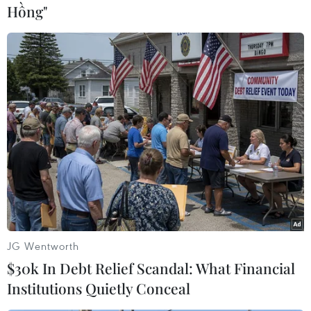
tỉnh.
Hồng"
Chương trình ưu tiên các đối tượng yếu thế như
người có công, người cao tuổi, người khuyết tật,
hộ nghèo và cận nghèo.
Thông qua hoạt động khám sức khỏe định kỳ,
tỉnh Lai Châu hướng tới mục tiêu chuyển mạnh
từ tư duy chữa bệnh sang phòng bệnh, giúp
người dân chủ động chăm sóc sức khỏe, phát
hiện sớm các nguy cơ bệnh tật và giảm chi phí
điều trị. Kết quả khám sẽ được cập nhật vào hồ
sơ sức khỏe điện tử trên nền tảng VNeID, phục
vụ công tác quản lý, theo dõi sức khỏe lâu dài.
JG Wentworth
Phó Chủ tịch Thường trực Ủy ban Nhân dân tỉnh
$30k In Debt Relief Scandal: What Financial
Lai Châu đề nghị các cấp, ngành, địa phương
Institutions Quietly Conceal
trong tỉnh tăng cường tuyên truyền, vận động