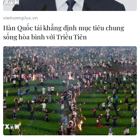
vietnamplus.vn
Theo dõi VietnamPlus
Hàn Quốc tái khẳng định mục tiêu chung
sống hòa bình với Triều Tiên
NGHỊ QUYẾT 72 - ĐỘT PHÁ TRONG Y TẾ
Công nghệ Robot Da Vinci nâng cao
năng lực phẫu thuật chuyên sâu tại Bệnh viện K
Hà Nội kiểm soát chặt chẽ, minh bạch bữa ăn
bán trú trước thềm năm học mới
Siết giám định, kiểm soát chặt chi phí khám
chữa bệnh bảo hiểm y tế
Điều trị hiệu quả ca ung thư phổi mang đồng
thời hai đột biến gen hiếm gặp