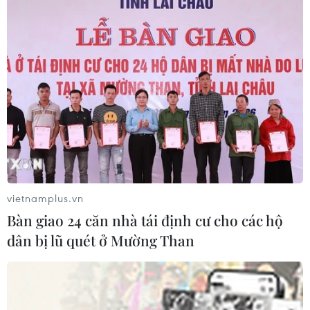
sau thời gian dài chỉ uống sữa tươi
30/07/2026 05:45
Hơn 300 doanh nghiệp tham gia
Triển lãm quốc tế chuyên ngành y
dược
30/07/2026 05:02
Xem thêm
vietnamplus.vn
Bàn giao 24 căn nhà tái định cư cho các hộ
dân bị lũ quét ở Mường Than
CƠ QUAN CHỦ QUẢN: THÔNG TẤN XÃ VIỆT NAM