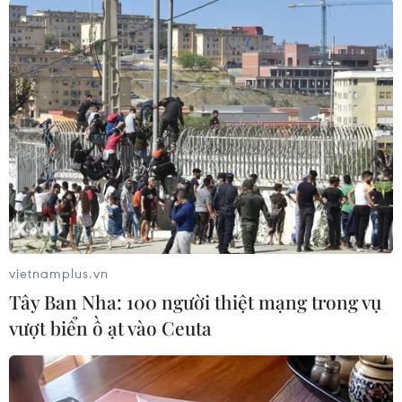
nhân dân tham gia khám sức khỏe; ngành y tế
huy động tối đa nguồn lực, nhân lực và trang
thiết bị, phấn đấu hoàn thành đợt khám sức
khỏe lần thứ nhất trước ngày 30/6/2026 và bảo
đảm 100% người dân trên địa bàn tỉnh được
khám sức khỏe ít nhất một lần trong năm.
vietnamplus.vn
Tây Ban Nha: 100 người thiệt mạng trong vụ
vượt biển ồ ạt vào Ceuta