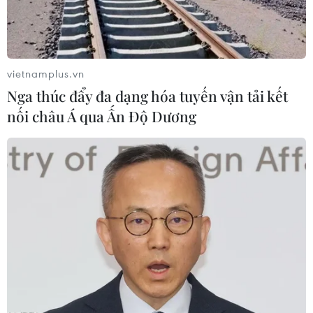
(TTXVN/Vietnam+)
vietnamplus.vn
Nga thúc đẩy đa dạng hóa tuyến vận tải kết
nối châu Á qua Ấn Độ Dương
#Ủy ban Nhân dân tỉnh Lai Châu
#Khám sức khỏe
#Nghị quyết 72
#NQ 72-bt
Lai Châu