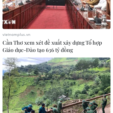
03/08/2026 07:15
Bộ Y tế: Đề xuất quỹ Bảo hiểm y tế
thanh toán chi phí khám chữa bệnh y
học gia đình
vietnamplus.vn
03/08/2026 07:04
Cần Thơ xem xét đề xuất xây dựng Tổ hợp
Giáo dục-Đào tạo 636 tỷ đồng
Siết giám định, kiểm soát chặt chi
phí khám chữa bệnh bảo hiểm y tế
02/08/2026 10:10
Điều trị hiệu quả ca ung thư phổi
mang đồng thời hai đột biến gen
hiếm gặp
02/08/2026 05:58