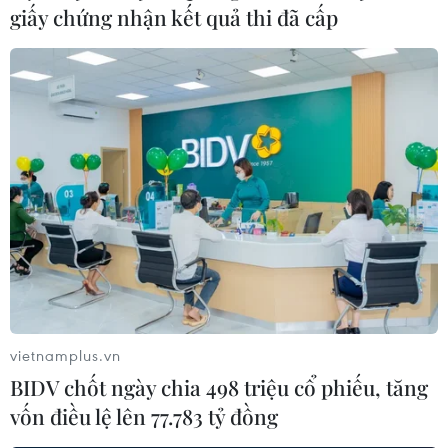
giấy chứng nhận kết quả thi đã cấp
Đẩy nhanh tốc độ khám sức khỏe định kỳ,
tăng đầu tư cho y tế dự phòng
26/05/2026 11:44
Theo Thứ trưởng Bộ Y tế, kết quả tổng hợp bước đầu
cho thấy nhiều địa phương, đơn vị vẫn gặp khó khăn
khi triển khai thực tế việc khám sức khỏe định kỳ cho
người dân.
vietnamplus.vn
BIDV chốt ngày chia 498 triệu cổ phiếu, tăng
vốn điều lệ lên 77.783 tỷ đồng