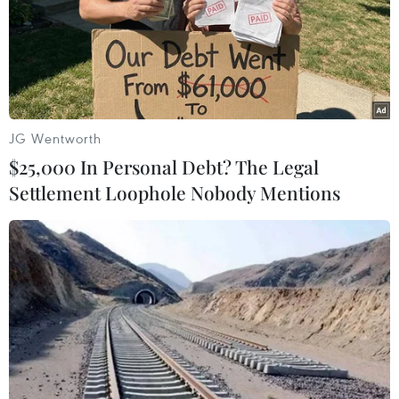
ngày đầu ra quân. Chiến dịch lần này được kỳ
vọng sẽ tạo bước chuyển biến lớn trong công
tác quản lý sức khỏe toàn dân trên địa bàn tỉnh
Lai Châu./.
JG Wentworth
Đẩy nhanh tốc độ khám
$25,000 In Personal Debt? The Legal
sức khỏe định kỳ, tăng đầu
Settlement Loophole Nobody Mentions
tư cho y tế dự phòng
Theo Thứ trưởng Bộ Y tế, kết quả
tổng hợp bước đầu cho thấy
nhiều địa phương, đơn vị vẫn gặp
khó khăn khi triển khai thực tế việc
khám sức khỏe định kỳ cho người
dân.