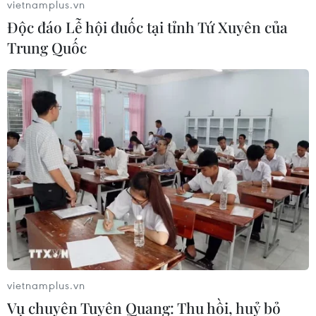
vietnamplus.vn
Giao chỉ tiêu bao phủ bảo hiểm y tế toàn quốc
Độc đáo Lễ hội đuốc tại tỉnh Tứ Xuyên của
đạt 100% vào năm 2030
Trung Quốc
TIN LIÊN QUAN
vietnamplus.vn
Vụ chuyên Tuyên Quang: Thu hồi, huỷ bỏ