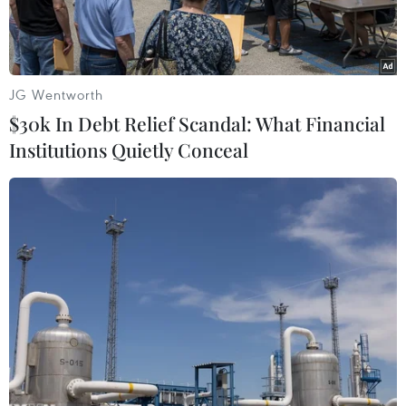
JG Wentworth
$30k In Debt Relief Scandal: What Financial
Institutions Quietly Conceal
Các nghệ nhân làng nghề đúc đồng Trà Đông thực hiện công
đoạn rót đồng vào khuôn đúc trống. (Ảnh: Hoa Mai/TTXVN)
Hướng tới kỷ niệm 79 năm Ngày Thương binh-
Liệt sỹ (27/7/1947-27/7/2026), ngày 5/6, Hội Di