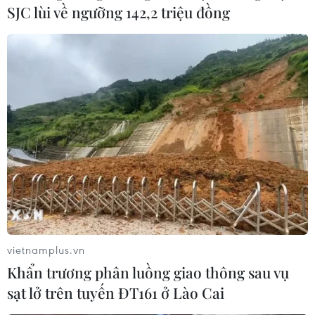
SJC lùi về ngưỡng 142,2 triệu đồng
Thủ tướng Lê Minh Hưng tri ân các anh
vietnamplus.vn
hùng liệt sỹ tại tỉnh Quảng Trị
Khẩn trương phân luồng giao thông sau vụ
23/05/2026 09:09
sạt lở trên tuyến ĐT161 ở Lào Cai
Thủ tướng dành một phút mặc niệm, tưởng nhớ công