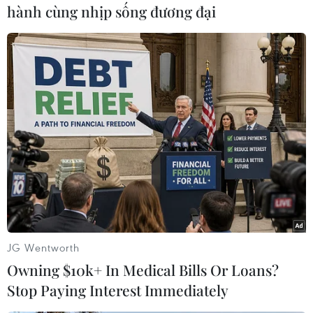
hành cùng nhịp sống đương đại
Đồng được nung chảy ở nhiệt độ cao trước khi thực hiện công
JG Wentworth
đoạn rót vào khuôn đúc trống. (Ảnh: Hoa Mai/TTXVN)
Owning $10k+ In Medical Bills Or Loans?
Toàn bộ quá trình chế tác đều được thực hiện
Stop Paying Interest Immediately
bằng phương pháp thủ công truyền thống, từ