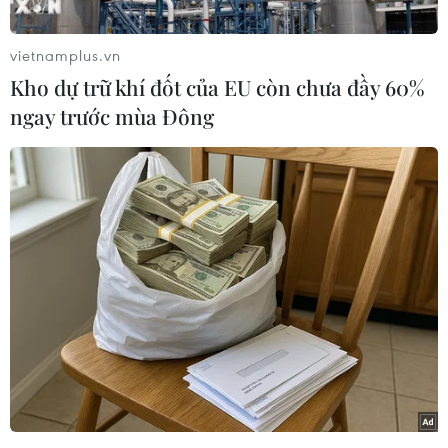
sản Văn hóa và Cổ vật Thanh Hoa (tỉnh Thanh
Hoá) cùng các nghệ nhân làng đúc đồng Trà
vietnamplus.vn
Đông (xã Thiệu Trung) đã tổ chức nghi lễ đúc
Kho dự trữ khí đốt của EU còn chưa đầy 60%
trống đồng và đại pháo thần công bằng phương
ngay trước mùa Đông
pháp thủ công truyền thống để trao tặng Đảng
bộ, chính quyền và nhân dân tỉnh Quảng Trị.
Hội Di sản Văn hóa và Cổ vật Thanh Hoa cùng
các nghệ nhân tiến hành lễ chập lò, nhập linh
đúc trống đồng và đại pháo thần công. Khi lò
lửa đến độ thăng hoa cũng là lúc đồng được
nung chảy hoàn toàn, lúc này, khối đồng hợp
nhất được rót từ từ vào khuôn trống đồng và
khuôn 2 khẩu đại pháo thần công - đây được
xem là nghi lễ trang trọng nhất của nghề đúc
đồng truyền thống. Các nghệ nhân xứ Thanh bắt