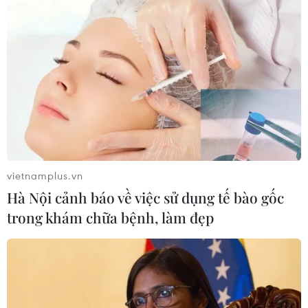
tri ân các Anh hùng liệt sỹ
07/05/2026 14:33
Kỷ niệm 72 năm Chiến thắng Điện Biên Phủ, tối
7/5/2026, hàng nghìn đoàn viên, thanh niên tỉnh Điện
Biên đã tham gia Lễ thắp nến tri ân và thả hoa đăng
tưởng nhớ các Anh hùng liệt sỹ.
vietnamplus.vn
Hà Nội cảnh báo về việc sử dụng tế bào gốc
trong khám chữa bệnh, làm đẹp