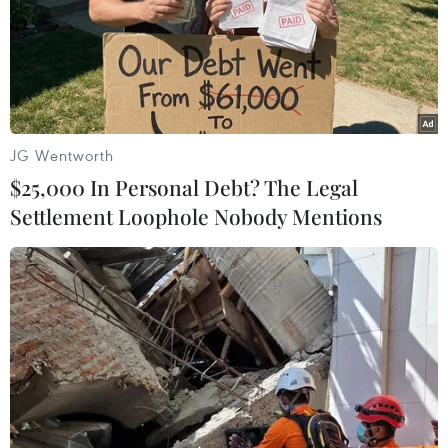
Tỉnh Khánh Hòa đang tích cực
thực hiện Chiến dịch “500 ngày
đêm” nhằm số hóa dữ liệu, xây
dựng ngân hàng ADN thân nhân
liệt sỹ còn thiếu thông tin.
JG Wentworth
(TTXVN/Vietnam+)
$25,000 In Personal Debt? The Legal
Settlement Loophole Nobody Mentions