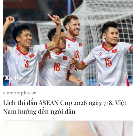
lao to lớn của các anh hùng liệt sỹ trên mọi miền Tổ
quốc Việt Nam thân yêu đã hiến trọn tuổi thanh xuân,
máu xương vì độc lập, tự do cho đất nước.
vietnamplus.vn
Lịch thi đấu ASEAN Cup 2026 ngày 7/8: Việt
Nam hướng đến ngôi đầu
Tuổi trẻ Điện Biên thắp hoa đăng