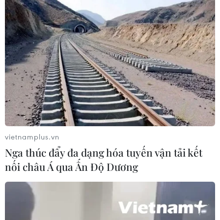
Thanh Hóa dự kiến bắn pháo hoa vào
dịp Quốc khánh 2/9
06/08/2026 09:58
Mưa lớn kéo dài gây nhiều thiệt hại
về nhà ở, giao thông tại tỉnh Sơn La
06/08/2026 09:48
vietnamplus.vn
Nga thúc đẩy đa dạng hóa tuyến vận tải kết
nối châu Á qua Ấn Độ Dương
Xem thêm