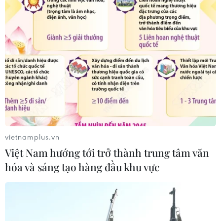
Chiến dịch 500 ngày đêm: Lặng
thầm viết tiếp hành trình trở về của
các liệt sỹ
07/08/2026 03:04
Lào Cai khẩn trương tìm kiếm 2
người mất tích do mưa lũ
07/08/2026 03:04
vietnamplus.vn
Việt Nam hướng tới trở thành trung tâm văn
hóa và sáng tạo hàng đầu khu vực
Hà Nội cảnh báo về việc sử dụng tế
bào gốc trong khám chữa bệnh, làm
đẹp
07/08/2026 03:03