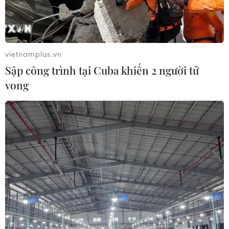
#Trống đồng
#Đại pháo thần công
vietnamplus.vn
#Ngày Thương binh-Liệt sỹ
Quảng Trị
Thanh Hóa
Sập công trình tại Cuba khiến 2 người tử
vong
Theo dõi VietnamPlus
Ngày Thương binh Liệt sỹ
Chiến dịch 500 ngày đêm: Để những người lính
ra đi được trở về trọn vẹn
Chiến dịch 500 ngày đêm: Để không một sự hy