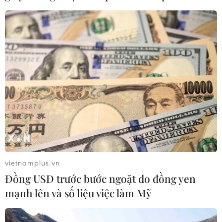
06/08/2026 11:43
Chiến dịch 500 ngày đêm:
Điện Biên hoàn thành gần 90% thu
nhận mẫu ADN thân nhân liệt sỹ
06/08/2026 11:01
Cảnh báo mưa cường độ lớn trên
100mm tại Bắc Bộ, Thanh Hóa và
Nghệ An
06/08/2026 10:23
vietnamplus.vn
Đồng USD trước bước ngoặt do đồng yen
Bãi bỏ một số văn bản quy phạm
mạnh lên và số liệu việc làm Mỹ
pháp luật không còn phù hợp
06/08/2026 09:59