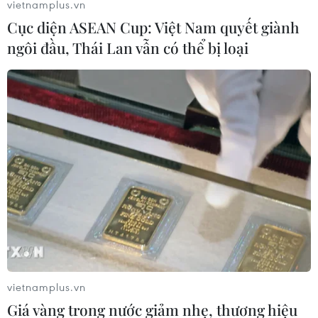
vietnamplus.vn
Cục diện ASEAN Cup: Việt Nam quyết giành
ngôi đầu, Thái Lan vẫn có thể bị loại
Khánh Hòa tăng tốc chiến dịch “500 ngày
đêm” tri ân liệt sỹ
20/04/2026 05:54
Tỉnh Khánh Hòa đang tích cực thực hiện Chiến dịch
“500 ngày đêm” nhằm số hóa dữ liệu, xây dựng ngân
vietnamplus.vn
hàng ADN thân nhân liệt sỹ còn thiếu thông tin.
Giá vàng trong nước giảm nhẹ, thương hiệu