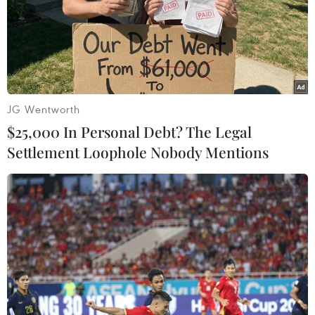
JG Wentworth
$25,000 In Personal Debt? The Legal
Settlement Loophole Nobody Mentions
#Thành phố Hồ Chí Minh
#Phổ điểm thi
#đánh giá năng lực
Tp. Hồ Chí Minh
Theo dõi VietnamPlus