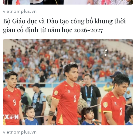
vietnamplus.vn
Bộ Giáo dục và Đào tạo công bố khung thời
gian cố định từ năm học 2026-2027
TIN CÙNG CHUYÊN MỤC
Bộ Giáo dục và Đào tạo
công bố Khung kế hoạch thời gian
năm học
07/08/2026 23:54
7 học sinh đội tuyển Việt Nam đoạt
vietnamplus.vn