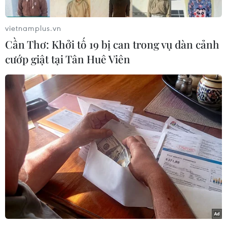
đợt 2 năm 2026 - đợt thi có quy mô lớn nhất từ
trước đến nay.
vietnamplus.vn
Trong số 170.125 bài thi, có khoảng 8% bài đạt
Cần Thơ: Khởi tố 19 bị can trong vụ dàn cảnh
từ 900 điểm trở lên (trên tổng điểm bài thi
cướp giật tại Tân Huê Viên
1.200), 78% dưới 800 điểm, 58% dưới 700 điểm
và 35% bài dưới 600 điểm. Thí sinh có điểm cao
nhất trong đợt này là 1.139 điểm - số điểm cao
nhất trong các đợt thi từ trước tới nay.
Trung tâm Khảo thí và Đánh giá chất lượng đào
tạo Đại học Quốc gia Thành phố Hồ Chí Minh
cho biết, các số liệu này cho thấy phổ điểm được
phân bố hợp lý, có sự phân tầng rõ rệt giữa các
nhóm năng lực và phù hợp với mục tiêu sử
dụng kết quả thi trong tuyển sinh đại học.
Phân bố điểm thi đợt 2 năm 2026 tiếp tục có