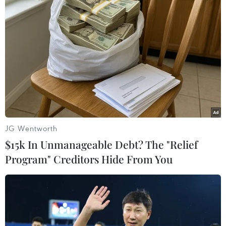
cốt lõi cần thiết cho việc học tập và nghiên cứu
ở bậc đại học, thay vì kiểm tra kiến thức đơn lẻ
theo từng môn học.
Đây là một trong những kỳ thi riêng có quy mô
lớn nhất cả nước, không chỉ phục vụ công tác
tuyển sinh của các đơn vị trong hệ thống mà
còn được nhiều trường trong cả nước sử dụng
kết quả để xét tuyển.
JG Wentworth
Dự kiến, năm nay có 118 trường đại học, cao
$15k In Unmanageable Debt? The "Relief
đẳng trong cả nước sẽ sử dụng kết quả kỳ thi để
Program" Creditors Hide From You
xét tuyển một phần chỉ tiêu đầu vào hoặc kết
hợp với các điểm thành phần khác để tuyển
sinh./.
Đại học Quốc gia TP Hồ