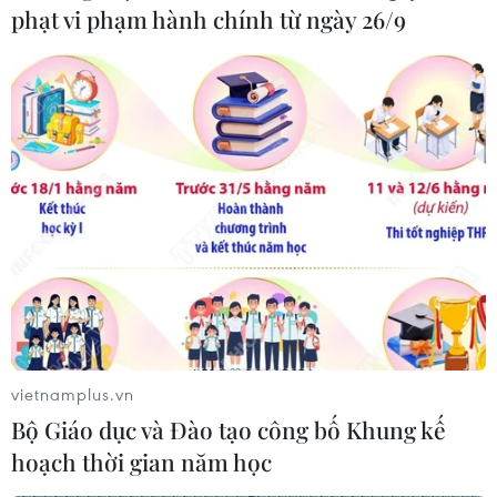
phạt vi phạm hành chính từ ngày 26/9
ĐH Bách khoa Hà Nội lần đầu mở điểm thi
đánh giá năng lực tại khu vực Tây Bắc
13/05/2026 08:16
Điểm thi mới mở trong đợt 3 dành cho các thí sinh thuộc
khu vực Tây Bắc (Sơn La, Lai Châu, Điện Biên...) đặt tại
trường Đại học Tây Bắc có số lượng thí sinh dự thi ít nhất
là 107 thí sinh.
vietnamplus.vn
Bộ Giáo dục và Đào tạo công bố Khung kế
hoạch thời gian năm học