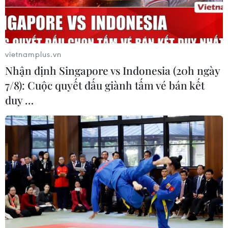
vietnamplus.vn
Nhận định Singapore vs Indonesia (20h ngày
7/8): Cuộc quyết đấu giành tấm vé bán kết
duy …