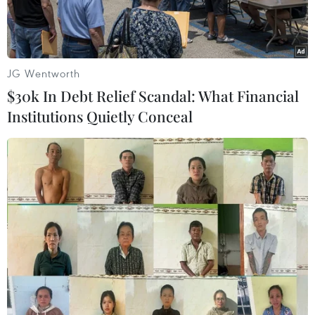
JG Wentworth
$30k In Debt Relief Scandal: What Financial
Institutions Quietly Conceal
Thí sinh nghe phổ biến quy chế trước giờ thi tại điểm thi Trường
Đại học Công nghệ Kỹ thuật Thành phố Hồ Chí Minh. (Ảnh: Thu
Hoài/TTXVN)
Ngày 5/6, Đại học Quốc gia Thành phố Hồ Chí
Minh công bố kết quả Kỳ thi Đánh giá năng lực