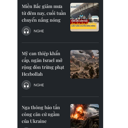
Miền Bắc giảm mưa
từ đêm nay, cuối tuần
chuyển nắng nóng
NGHE
Mỹ can thiệp khẩn
cấp, ngăn Israel mở
rộng đòn trừng phạt
Hezbollah
NGHE
Nga thông báo tấn
công căn cứ ngầm
của Ukraine