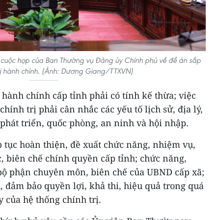
ì cuộc họp của Ban Thường vụ Đảng ủy Chính phủ về đề án sắp
ị hành chính. (Ảnh: Dương Giang/TTXVN)
ị hành chính cấp tỉnh phải có tính kế thừa; việc
ính trị phải cân nhắc các yếu tố lịch sử, địa lý,
 phát triển, quốc phòng, an ninh và hội nhập.
 tục hoàn thiện, đề xuất chức năng, nhiệm vụ,
, biên chế chính quyền cấp tỉnh; chức năng,
 bộ phận chuyên môn, biên chế của UBND cấp xã;
, đảm bảo quyền lợi, khả thi, hiệu quả trong quá
 của hệ thống chính trị.