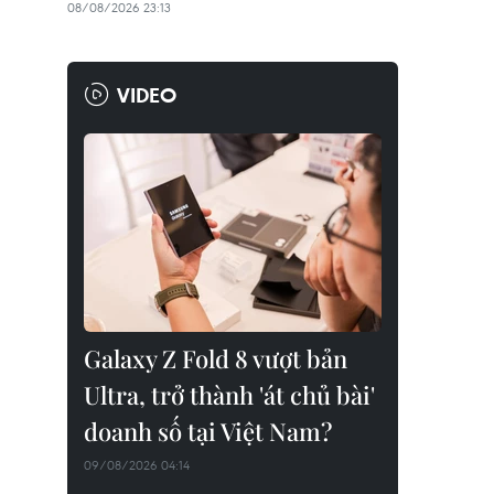
08/08/2026 23:13
VIDEO
Galaxy Z Fold 8 vượt bản
Ultra, trở thành 'át chủ bài'
doanh số tại Việt Nam?
09/08/2026 04:14