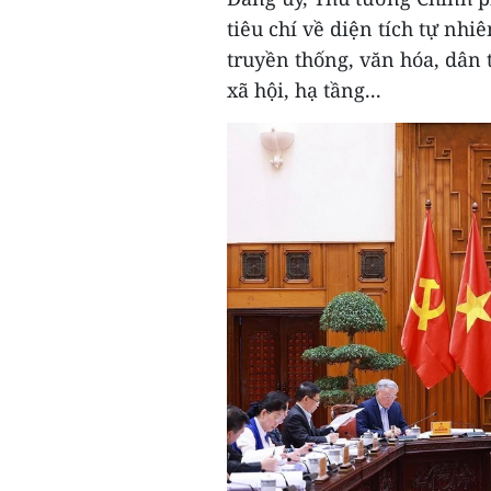
tiêu chí về diện tích tự nhiê
truyền thống, văn hóa, dân tộ
xã hội, hạ tầng...