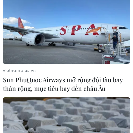
Đồng USD dao động quanh mức đáy
2 tháng
10/08/2026 06:03
Từ 15/9, cấp giấy phép kinh doanh
vận tải trực tuyến trên Cổng Dịch vụ
công
10/08/2026 05:56
vietnamplus.vn
Sun PhuQuoc Airways mở rộng đội tàu bay
Xem thêm
thân rộng, mục tiêu bay đến châu Âu
CƠ QUAN CHỦ QUẢN: THÔNG TẤN XÃ VIỆT NAM