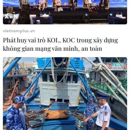
vietnamplus.vn
Phát huy vai trò KOL, KOC trong xây dựng
không gian mạng văn minh, an toàn
#chế biến nông sản
#giá trị nông sản
#cơ giới hóa
#tiêu thụ nông sản
Theo dõi VietnamPlus