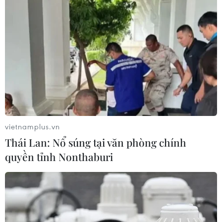
vietnamplus.vn
Thái Lan: Nổ súng tại văn phòng chính
Việt Nam phấn đấu có nền
quyền tỉnh Nonthaburi
nông nghiệp hàng đầu thế giới vào năm
2050
10/02/2022 07:54
Phó Thủ tướng Lê Văn Thành vừa ký Quyết định số