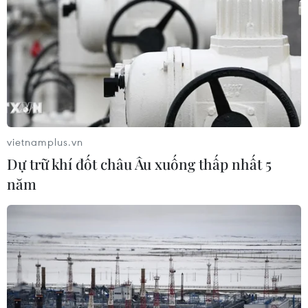
150/QĐ-TTg phê duyệt Chiến lược phát triển nông
nghiệp và nông thôn bền vững giai đoạn 2021-2030,
tầm nhìn đến năm 2050.
vietnamplus.vn
Dự trữ khí đốt châu Âu xuống thấp nhất 5
năm
Thành lập diễn đàn đổi mới sáng tạo khu