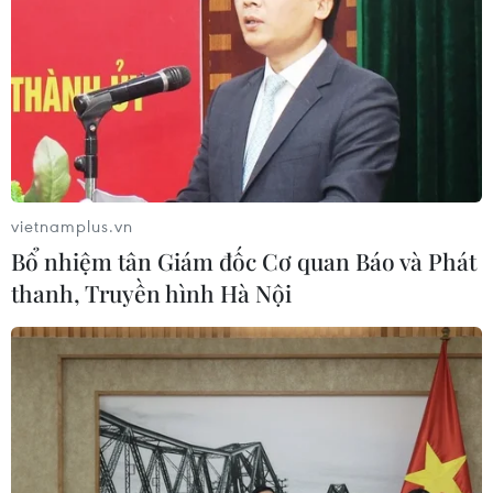
phù hợp với lợi thế của từng vùng, đảm bảo
cung cấp đủ nguồn nguyên liệu và kết nối với
khu chế biến nông sản và dịch vụ thương mại
nông nghiệp.
Đồng thời, Chiến lược cũng hướng tới đổi mới,
phát triển các hình thức tổ chức sản xuất phù
hợp theo hướng nâng cao năng lực và vai trò
vietnamplus.vn
của các tổ chức hợp tác của nông dân, đẩy mạnh
Bổ nhiệm tân Giám đốc Cơ quan Báo và Phát
tập trung đất đai, tăng quy mô tạo điều kiện
thanh, Truyền hình Hà Nội
thuận lợi áp dụng cơ giới hóa và phát triển chế
biến nông sản; phát triển các tổ chức hợp tác,
trung tâm nghiên cứu, chuyển giao khoa học,
công nghệ và kinh doanh dịch vụ cơ giới nông
nghiệp; đẩy mạnh hợp tác, liên kết trong sản
xuất, chế biến tiêu thụ nông sản, trong đó
doanh nghiệp giữ vai trò là “trụ cột” của chuỗi