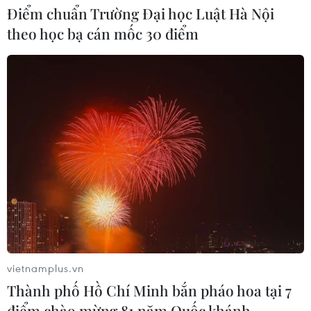
Điểm chuẩn Trường Đại học Luật Hà Nội
theo học bạ cán mốc 30 điểm
Trái cây Việt Nam còn nhiều dư địa
tại Thổ Nhĩ Kỳ
10/08/2026 09:44
Chứng khoán châu Á khởi sắc nhờ kỳ
vọng Fed giữ nguyên lãi suất
10/08/2026 09:41
VN-Index tăng gần 9 điểm nhờ nhóm
ngân hàng và năng lượng
vietnamplus.vn
10/08/2026 09:30
Thành phố Hồ Chí Minh bắn pháo hoa tại 7
điểm chào mừng 81 năm Quốc khánh