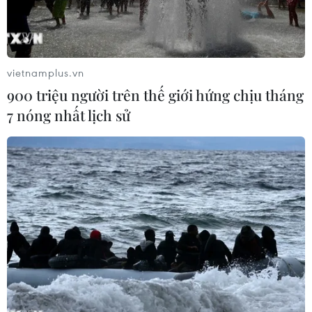
vietnamplus.vn
900 triệu người trên thế giới hứng chịu tháng
7 nóng nhất lịch sử
Sơ chế măng tươi tại công ty Cổ phần Kim Bôi. (Ảnh: Trọng
Đạt/TTXVN)
Phó Thủ tướng Chính phủ Lê Văn Thành vừa ký
Quyết định số 858/QĐ-TTg phê duyệt Chiến lược
phát triển cơ giới hóa nông nghiệp và chế biến