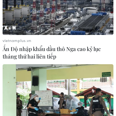
vực Tây Nguyên
10/06/2022 06:26
Diễn đàn nhằm thúc đẩy đổi mới sáng tạo để hỗ trợ sự
phát triển bền vững và cân bằng của ngành nông
nghiệp, chế biến nông sản tại khu vực Tây Nguyên.
vietnamplus.vn
Ấn Độ nhập khẩu dầu thô Nga cao kỷ lục
tháng thứ hai liên tiếp