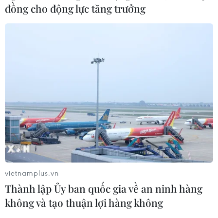
đồng cho động lực tăng trưởng
Phối hợp điều tiết xuất khẩu hàng nông
sản, thủy sản sang Trung Quốc
15/12/2021 04:08
Các địa phương cần có sự phối hợp với các tỉnh biên
giới, thông báo cho các doanh nghiệp làm việc với đối
tác nhập khẩu bố trí thời lượng đưa xe lên cửa khẩu,
đảm bảo phù hợp với năng lực thông quan.
vietnamplus.vn
Thành lập Ủy ban quốc gia về an ninh hàng
không và tạo thuận lợi hàng không