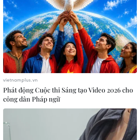
Vệ tinh Nga mở rộng vùng phủ sóng
liên lạc trên không phận Ukraine
02/08/2026 23:28
Lần đầu Nga nhập khẩu xăng từ châu
Phi do thiếu hụt nguồn cung trong
nước
vietnamplus.vn
02/08/2026 23:17
Phát động Cuộc thi Sáng tạo Video 2026 cho
công dân Pháp ngữ
Ukraine tung đòn tập kích
hàng trăm UAV đánh thẳng vào loạt
tỉnh thành Nga
02/08/2026 15:54