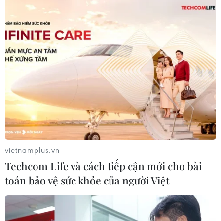
#Facebook
#Máy bay không người lái
#Quốc phòng châu Âu
#Sóng di động
#Titan Aerospace
Đức
Italy
Pháp
Theo dõi VietnamPlus
vietnamplus.vn
Techcom Life và cách tiếp cận mới cho bài
toán bảo vệ sức khỏe của người Việt