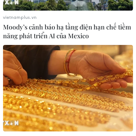
công trên Biển Đen
04/08/2026 05:54
vietnamplus.vn
Moody’s cảnh báo hạ tầng điện hạn chế tiềm
năng phát triển AI của Mexico
Vì sao Google khiến Mỹ và
EU đối đầu về chủ quyền số?
04/08/2026 04:13
Máy bay chở khách nội địa đầu tiên
của Nga hoàn tất chuyến bay thử
nghiệm
04/08/2026 01:25
Bí mật sau những chung cư không
niên hạn ở Pháp