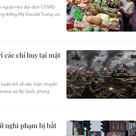
bên ngoài như đại dịch COVID-
Tổng thống Mỹ Donald Trump và
í các chỉ huy tại mặt
 tuyên bố về việc luận chuyển
 Ukraine và Bộ Quốc phòng
ữ nghi phạm bị bắt