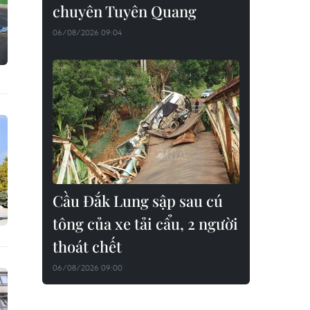
chuyên Tuyên Quang
06/08/2026 09:04
Cầu Đắk Lung sập sau cú
tông của xe tải cẩu, 2 người
thoát chết
06/08/2026 09:00