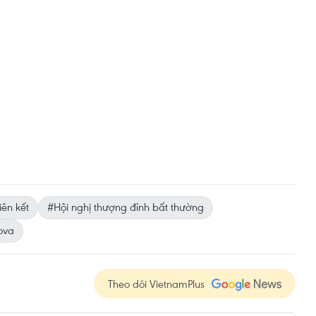
iên kết
#Hội nghị thượng đỉnh bất thường
ova
Theo dõi VietnamPlus