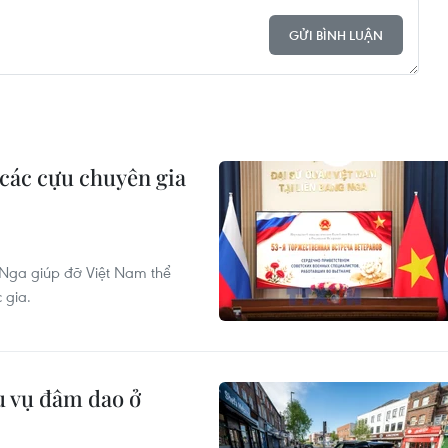
GỬI BÌNH LUẬN
 các cựu chuyên gia
 Nga giúp đỡ Việt Nam thể
 gia.
u vụ đâm dao ở