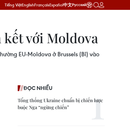
Tiếng Việt
English
Français
Español
中文
Русский
 kết với Moldova
 thường EU-Moldova ở Brussels (Bỉ) vào
ĐỌC NHIỀU
Tổng thống Ukraine chuẩn bị chiến lược
buộc Nga “ngừng chiến”