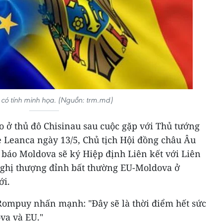
 có tính minh họa. (Nguồn: trm.md)
o ở thủ đô Chisinau sau cuộc gặp với Thủ tướng
 Leanca ngày 13/5, Chủ tịch Hội đồng châu Âu
áo Moldova sẽ ký Hiệp định Liên kết với Liên
nghị thượng đỉnh bất thường EU-Moldova ở
ới.
Rompuy nhấn mạnh: "Đây sẽ là thời điểm hết sức
va và EU."