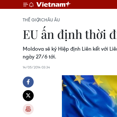
THẾ GIỚI
CHÂU ÂU
EU ấn định thời 
Moldova sẽ ký Hiệp định Liên kết với Li
ngày 27/6 tới.
14/05/2014 03:34