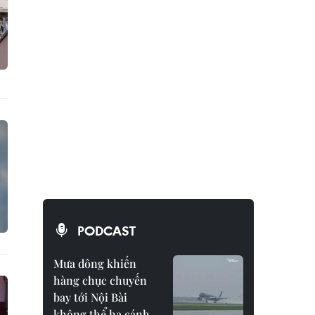
PODCAST
Mưa dông khiến
hàng chục chuyến
bay tới Nội Bài
không thể hạ cánh