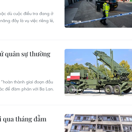
mặc dù cuộc điều tra đang ở
năng đây là vụ việc riêng lẻ,
 cứ quân sự thường
“hoàn thành giai đoạn đầu
tác để đàm phán với Ba Lan.
ải qua tháng đẫm