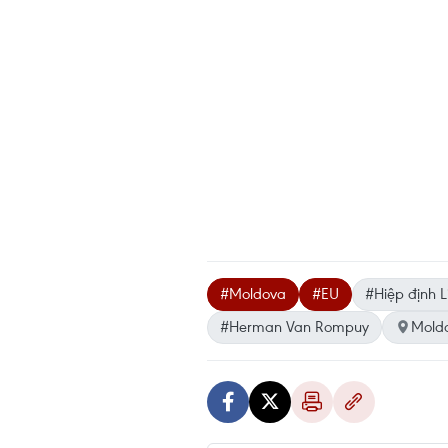
#Moldova
#EU
#Hiệp định L
#Herman Van Rompuy
Mold