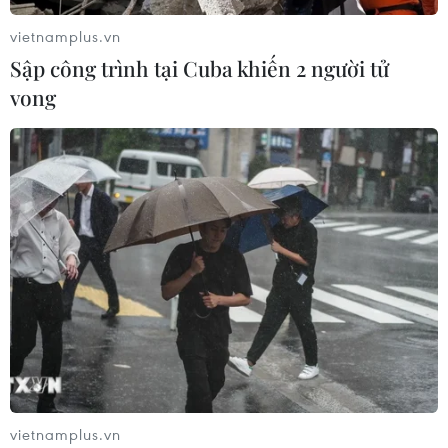
07/08/2026 08:13
vietnamplus.vn
Sập công trình tại Cuba khiến 2 người tử
Thủ tướng Thái Lan chỉ đạo khẩn sau
vong
vụ xả súng tại trường học
07/08/2026 06:37
Thái Lan: Xả súng gây thương vong
tại trường học ở Nonthaburi
07/08/2026 05:12
Nghệ nhân Đặng Văn Hậu
thổi sức sống mới cho nghệ thuật tò
he truyền thống
vietnamplus.vn
07/08/2026 03:19