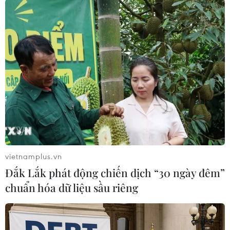
nhiều nâng cấp phần mềm và hoạt động đào
tạo./.
CEO Boeing nhận trách
nhiệm về sự cố máy bay
737 MAX 9
CEO Dave Calhoun thừa nhận sự
cố chiếc máy bay 737 MAX 9 bị
bung một phần thân là lỗi của
Boeing và hãng sẽ phối hợp với
các nhà quản lý để lỗi này "không
vietnamplus.vn
bao giờ xảy ra một lần nữa."
Đắk Lắk phát động chiến dịch “30 ngày đêm”
chuẩn hóa dữ liệu sầu riêng
(TTXVN/Vietnam+)