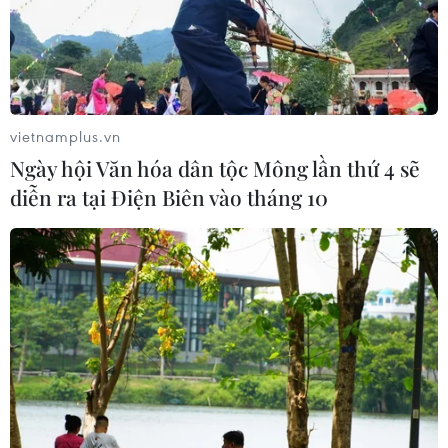
phục vụ người dân trong mùa Hè
nắng nóng
06/08/2026 03:02
Bất chấp nắng nóng kỷ lục, du khách
vietnamplus.vn
châu Á vẫn đổ sang châu Âu
Ngày hội Văn hóa dân tộc Mông lần thứ 4 sẽ
05/08/2026 23:27
diễn ra tại Điện Biên vào tháng 10
Đâm dao ở trung tâm London, một
nữ nghi phạm bị bắt giữ
05/08/2026 15:07
Công an Lào Cai kịp thời cứu nạn, hỗ
trợ người dân trong tình huống khẩn