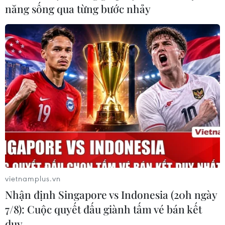
năng sống qua từng bước nhảy
vietnamplus.vn
Nhận định Singapore vs Indonesia (20h ngày
7/8): Cuộc quyết đấu giành tấm vé bán kết
duy …