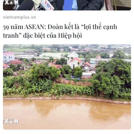
vietnamplus.vn
59 năm ASEAN: Đoàn kết là “lợi thế cạnh
tranh” đặc biệt của Hiệp hội
CEO Boeing nhận trách nhiệm về sự cố
máy bay 737 MAX 9
10/01/2024 04:19
CEO Dave Calhoun thừa nhận sự cố chiếc máy bay 737
MAX 9 bị bung một phần thân là lỗi của Boeing và
hãng sẽ phối hợp với các nhà quản lý để lỗi này "không
bao giờ xảy ra một lần nữa."