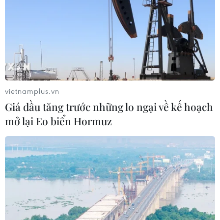
vietnamplus.vn
Giá dầu tăng trước những lo ngại về kế hoạch
TIN CÙNG CHUYÊN MỤC
mở lại Eo biển Hormuz
Tây Ban Nha triệt phá đường dây
buôn người xuyên Địa Trung Hải
07/08/2026 12:13
Hy Lạp tạm giam một thị trưởng tình