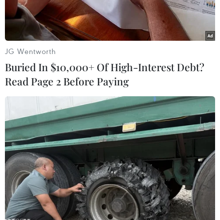
JG Wentworth
Buried In $10,000+ Of High-Interest Debt?
Read Page 2 Before Paying
Máy bay Boeing 737 MAX 9 với một phần thân bị bung ra, tại
Portland, bang Oregon, Mỹ ngày 8/1/2024. (Ảnh: AFP/TTXVN)
Cơ quan Hàng không Liên bang Mỹ (FAA) đang
đối mặt với nhiều chất vấn liên quan đến hoạt
động giám sát hãng sản xuất máy bay Boeing,
sau sự cố máy bay Boeing 737 MAX 9 của hãng
hàng không Alaska Airlines bị bung cửa sổ và