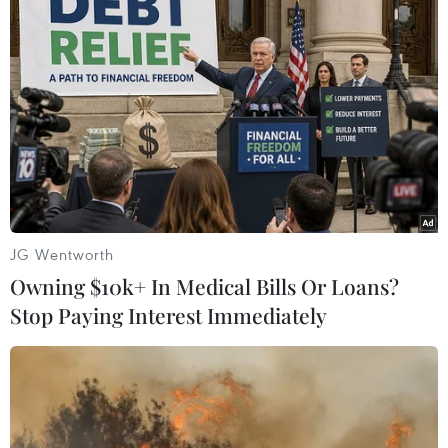
JG Wentworth
Owning $10k+ In Medical Bills Or Loans?
#Boeing
#Boeing 737 MAX 9
Mỹ
Stop Paying Interest Immediately
Theo dõi VietnamPlus