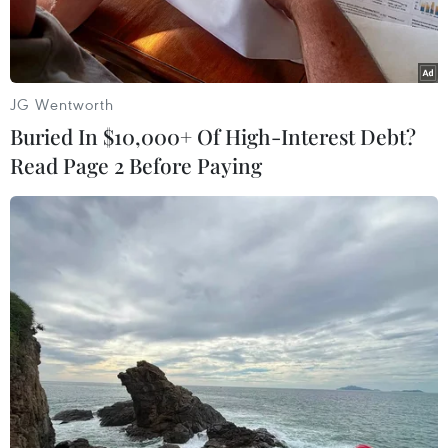
JG Wentworth
Buried In $10,000+ Of High-Interest Debt?
Read Page 2 Before Paying
Hiện trường vụ việc. (Nguồn: AP)
Các quan chức Mỹ cho biết ngày 15/5, một sà lan
đã đâm vào một trụ cầu ở thành phố Galveston
của bang Texas, gây tràn dầu đồng thời dẫn tới
việc phải đóng tuyến đường thủy duy nhất đến