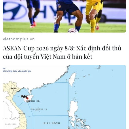
vietnamplus.vn
ASEAN Cup 2026 ngày 8/8: Xác định đối thủ
của đội tuyển Việt Nam ở bán kết
Vụ tàu hàng đâm sập cầu ở Mỹ: Tìm thấy
hai thi thể dưới sông Patapsco
28/03/2024 04:52
Cảnh sát Maryland (Mỹ) thông báo hai thi thể nạn nhân
mới nhất được tìm thấy mắc kẹt bên trong một xe tải
chìm dưới sông Patapsco, hai nạn nhân này đến từ
Mexico và Guatemala.