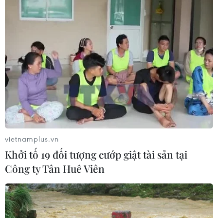
Mỹ điều tra sự cố hàng không liên
quan đến trực thăng chở Tổng thống
Trump
06/08/2026 04:38
Tòa án Mỹ chỉ định hội đồng thẩm
phán xét xử các vụ kiện về thuế quan
Mục 301
vietnamplus.vn
06/08/2026 02:23
Khởi tố 19 đối tượng cướp giật tài sản tại
Công ty Tân Huê Viên
Cuba nỗ lực khôi phục hệ thống điện
sau các sự cố toàn quốc
05/08/2026 23:16