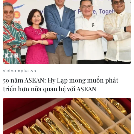
vietnamplus.vn
59 năm ASEAN: Hy Lạp mong muốn phát
TIN CÙNG CHUYÊN MỤC
triển hơn nữa quan hệ với ASEAN
Thượng viện Mỹ thông qua luật ngân
sách tránh nguy cơ chính phủ đóng
cửa
08/08/2026 13:31