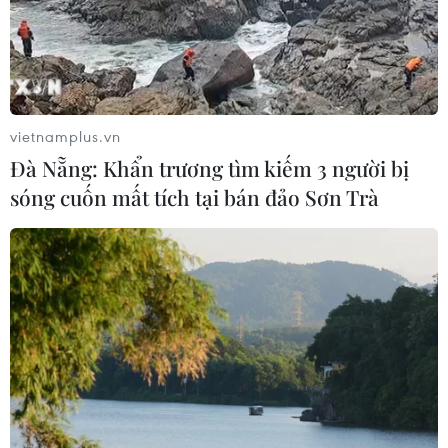
Mỹ dự chi thêm 1,4 tỷ USD cho hoạt
động của Vệ binh Quốc gia
05/08/2026 03:26
vietnamplus.vn
Đà Nẵng: Khẩn trương tìm kiếm 3 người bị
Xem thêm
sóng cuốn mất tích tại bán đảo Sơn Trà
CƠ QUAN CHỦ QUẢN: THÔNG TẤN XÃ VIỆT NAM
Tổng Biên tập: TRẦN TIẾN DUẨN
Phó Tổng Biên tập: NGUYỄN THỊ TÁM, KHÚC THANH
THỦY