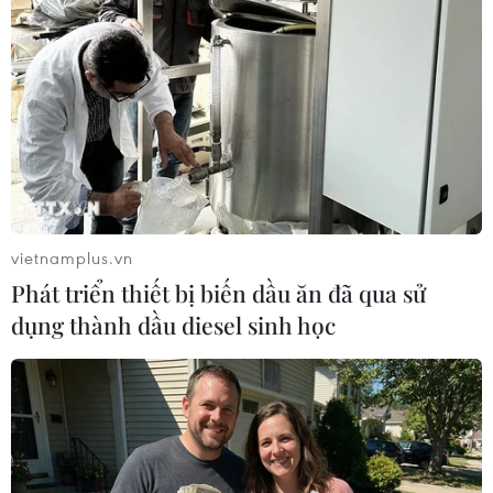
Khoảnh khắc cây cầu Francis Scott Key ở
Mỹ bị tàu hàng đâm sập
26/03/2024 08:21
Chiều 26/3 (theo giờ Việt Nam), một đoạn cầu Francis
Scott Key (còn gọi là cầu Key Bridge) ở thành phố
Baltimore thuộc bang Maryland (Mỹ) đã bị sập do một
tàu chở hàng đâm trúng.
vietnamplus.vn
Phát triển thiết bị biến dầu ăn đã qua sử
dụng thành dầu diesel sinh học