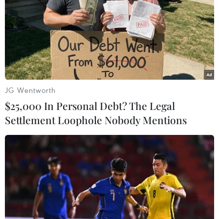
Mỹ tìm kiếm khoảng 20 người rơi xuống
sông trong vụ tàu hàng đâm sập cầu
JG Wentworth
26/03/2024 10:58
$25,000 In Personal Debt? The Legal
Một đoạn cầu Francis Scott Key ở thành phố Baltimore,
Settlement Loophole Nobody Mentions
bang Maryland đã bị sập do một tàu container đâm
trúng. Sau vụ va chạm, tàu chở hàng nói trên đã bốc
cháy và bị chìm.