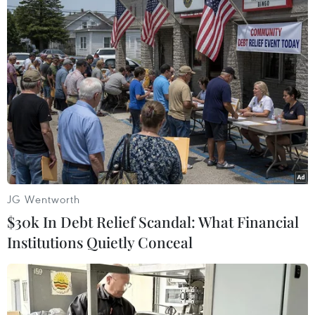
TIN LIÊN QUAN
JG Wentworth
$30k In Debt Relief Scandal: What Financial
Institutions Quietly Conceal