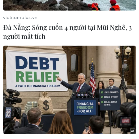
một đảo khu.
Quan chức quận Galveston xác nhận vào
vietnamplus.vn
khoảng 9h50 sáng, một tàu kéo lùi ra khỏi Cảng
Đà Nẵng: Sóng cuốn 4 người tại Mũi Nghê, 3
quốc tế Texas đã mất kiểm soát đối với 2 sà lan
người mất tích
chở nhiên liệu mà con tàu này đang lai dắt. Một
sà lan trong đó đã đâm vào trụ cây cầu dẫn đến
Đảo Pelican, phía Bắc Galveston.
Vụ việc xảy ra khi dòng chảy bất lợi và thủy
triều dâng cao, khiến dầu từ sà lan tràn vào
kênh ngoài khơi Vịnh Galveston. Hiện các thủy
thủ đoàn đang nỗ lực làm sạch các vệt dầu
loang.
Thiếu tá Ray Nolen tại Văn phòng Cảnh sát
trưởng quận Galveston cho biết một người trên
sà lan bị ngã xuống nước và đã nhanh chóng