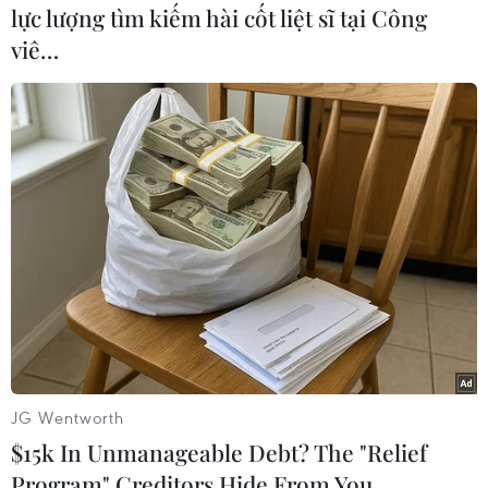
mạng và gây thiệt hại lớn đến hoạt động thương
lực lượng tìm kiếm hài cốt liệt sĩ tại Công
mại đường thủy qua khu vực đó./.
viê…
Khoảnh khắc cây cầu
Francis Scott Key ở Mỹ bị
tàu hàng đâm sập
Chiều 26/3 (theo giờ Việt Nam),
một đoạn cầu Francis Scott Key
(còn gọi là cầu Key Bridge) ở
thành phố Baltimore thuộc bang
Maryland (Mỹ) đã bị sập do một
tàu chở hàng đâm trúng.
(TTXVN/Vietnam+)
JG Wentworth
$15k In Unmanageable Debt? The "Relief
Program" Creditors Hide From You