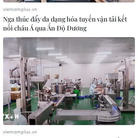
đồng/lít
vietnamplus.vn
06/08/2026 08:07
Nga thúc đẩy đa dạng hóa tuyến vận tải kết
nối châu Á qua Ấn Độ Dương
Cà Mau triển khai đợt cao điểm
chống khai thác IUU
06/08/2026 07:25
Hàn Quốc mở rộng điều tra nghi vấn
thông đồng giá sang ngành hóa dầu
06/08/2026 06:56
Kim ngạch thương mại
song phương giữa hai nước Việt Nam
vietnamplus.vn
và Thái Lan