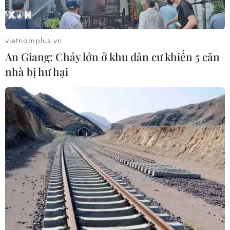
ngư dân phấn khởi vươn khơi
06/08/2026 09:06
vietnamplus.vn
An Giang: Cháy lớn ở khu dân cư khiến 5 căn
Giá dầu tăng khi nhà đầu tư thận
nhà bị hư hại
trọng trước tình hình Trung Đông
06/08/2026 09:03
Giá vàng tăng phiên thứ tư liên tiếp,
chạm mức cao nhất trong 7 tuần
06/08/2026 08:36
Xăng dầu trong nước đồng loạt giảm,
E10RON95-III xuống còn 22.324