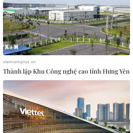
Giá dầu tăng vọt do Iran xem xét cấm
tàu Mỹ và Israel qua eo biển Hormuz
07/08/2026 00:45
Giá vàng thế giới quay đầu giảm nhẹ
do áp lực chốt lời
vietnamplus.vn
07/08/2026 00:31
Thành lập Khu Công nghệ cao tỉnh Hưng Yên
Mexico triển khai hàng nghìn binh sỹ
bảo vệ các vùng trồng bơ trọng điểm
07/08/2026 00:09
Mỹ kiểm tra gần 500 chiếc Boeing 737