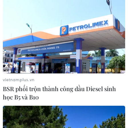
Các công viên Disney ghi nhận
doanh thu quý kỷ lục
06/08/2026 03:33
Làm giàu từ cây na ở vùng cao tại
Ninh Bình
06/08/2026 02:50
vietnamplus.vn
BSR phối trộn thành công dầu Diesel sinh
học B5 và B10
Xem thêm