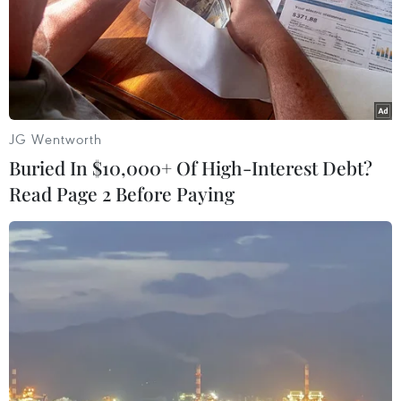
Theo dõi VietnamPlus
JG Wentworth
TIN LIÊN QUAN
Buried In $10,000+ Of High-Interest Debt?
Read Page 2 Before Paying