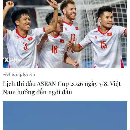
chấm dứt căng thẳng Nga-Ukirane
14/03/2022 10:14
Vào lúc 14 giờ 41 phút, giá dầu Brent biển Bắc giảm
khoảng 3,81 USD/thùng (3,4%) xuống 108,86 USD/thùng.
Trong khi đó, giá dầu thô ngọt nhẹ Mỹ (WTI) giảm 3,85
USD/thùng (3,5%) xuống 105,48 USD/thùng.
vietnamplus.vn
Lịch thi đấu ASEAN Cup 2026 ngày 7/8: Việt
Nam hướng đến ngôi đầu