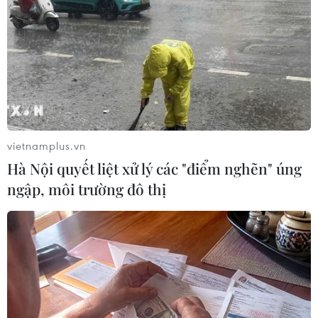
vietnamplus.vn
Hà Nội quyết liệt xử lý các "điểm nghẽn" úng
ngập, môi trường đô thị
#COVID-19
#Giá dầu
#Giá dầu thế giới
#Căng thẳng giữa Nga-Ukraine