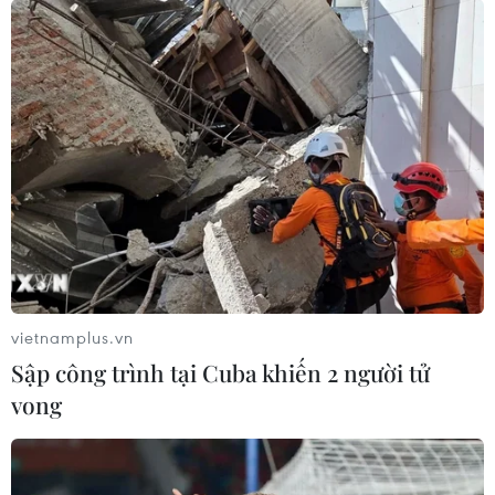
lớn của Australia gồm Sydney, Melbourne, Brisbane,
Adelaide và Perth đã lên mức 1,82 USD/l (tương đương
1,32 USD) vào cuối tháng Hai vừa qua.
vietnamplus.vn
Sập công trình tại Cuba khiến 2 người tử
vong
Giá dầu châu Á giảm sau những nỗ lực