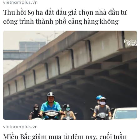
vietnamplus.vn
Thu hồi 89 ha đất đấu giá chọn nhà đầu tư
công trình thành phố cảng hàng không
Giá dầu thế giới dự báo "sẽ vẫn ở mức cao"
dù giảm 5% trong tuần
12/03/2022 05:13
Các nhà phân tích tại công ty nghiên cứu thị trường
Commerzbank Research (Đức) cho rằng giá dầu sẽ ở
vietnamplus.vn
mức trên 100 USD/thùng trong quý 2 năm 2022.
Miền Bắc giảm mưa từ đêm nay, cuối tuần