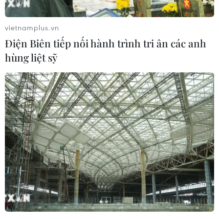
vietnamplus.vn
Điện Biên tiếp nối hành trình tri ân các anh
hùng liệt sỹ
Giá dầu tăng cao, ngư dân Đà Nẵng xoay
xở để không lỗ vốn
12/03/2022 03:35
Với quyết tâm vượt khó vươn khơi, bám biển, các ngư
dân, chủ tàu cá đang tìm đủ mọi cách để tiết kiệm chi
phí, đánh bắt hiệu quả nhằm bù lại phần chi phí nhiên
liệu tăng.