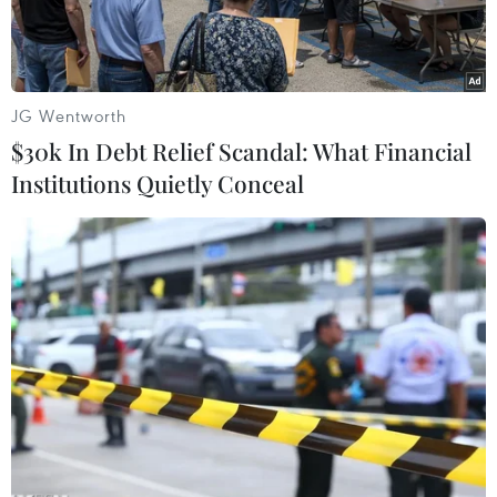
JG Wentworth
$30k In Debt Relief Scandal: What Financial
Institutions Quietly Conceal
Bơm xăng cho phương tiện tại một trạm bán xăng ở New York,
Mỹ ngày 8/3/2022. (Ảnh: THX/TTXVN)
Giá dầu thế giới giảm hơn 5% trong phiên ngày
14/3 xuống mức thấp nhất trong gần hai tuần
trong bối cảnh thị trường hy vọng về một tiến