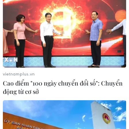
vietnamplus.vn
Cao điểm "100 ngày chuyển đổi số": Chuyển
động từ cơ sở