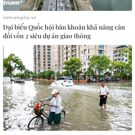
vietnamplus.vn
Đại biểu Quốc hội băn khoăn khả năng cân
đối vốn 2 siêu dự án giao thông
Hà Nội: Rau xanh tăng giá, thịt lợn giảm
nhẹ tại các chợ truyền thống
09/03/2023 03:58
Rau xanh và thịt lợn - hai loại thực phẩm thường xuyên
xuất hiện trong mâm cơm của các gia đình đang có
những biến động trái chiều tại các chợ truyền thống trên
địa bàn thành phố Hà Nội.