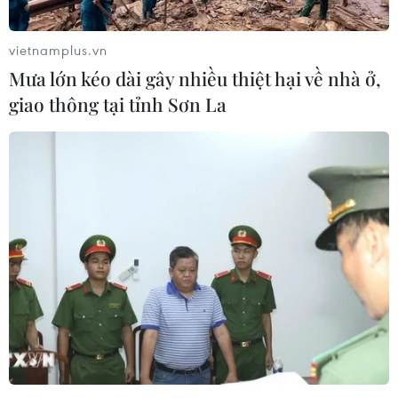
lựa chọn cho khách hàng khi mua sắm.
Kệ hàng tươi sống của Co.op tiếp tục trưng bày
vietnamplus.vn
những sản phẩm Co.op cho bữa ăn gia đình, có
Mưa lớn kéo dài gây nhiều thiệt hại về nhà ở,
giá thấp hơn từ 5-20% so với mặt hàng dẫn đầu
giao thông tại tỉnh Sơn La
cùng loại gồm: khoai lang, cải ngọt-cải xanh-cải
xanh Đà Lạt, bưởi da xanh, chuối, trứng gà ta...
Hàng nhãn riêng Co.op ở ngành hàng thực
phẩm công nghệ cũng rất phong phú với thịt bò
Australia, bắp giò heo muối, basa cắt khoanh,
chả lụa bì ớt xiêm xanh, cá đù 1 nắng, tôm cuốn
khoai tây...
Tương tự, tại những hệ thống bán lẻ khác trên
địa bàn Thành phố Hồ Chí Minh như MM Mega
Market, Satra Mart, Aeon Mall, Giga Mall... cũng
luân phiên triển khai chương trình khuyến mãi,