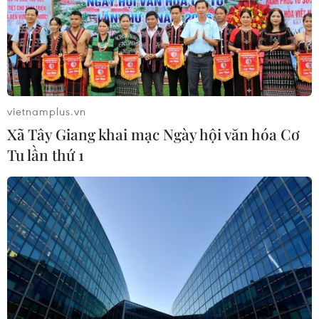
04/02/2023 04:21
Bộ Công Thương sẽ đẩy mạnh triển khai hiệu quả Chiến
lược phát triển thương mại trong nước giai đoạn đến
năm 2030, tầm nhìn đến năm 2045 và các chương trình,
đề án về phát triển thương mại trong nước.
vietnamplus.vn
Xã Tây Giang khai mạc Ngày hội văn hóa Cơ
Tu lần thứ 1