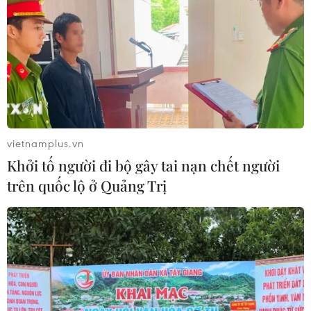
động lực phát triển, phục vụ đa dạng ẩm thực từ trung
đến cao cấp cho đối tượng là khách quốc tế.
vietnamplus.vn
Khởi tố người đi bộ gây tai nạn chết người
trên quốc lộ ở Quảng Trị
Bộ Công Thương hướng tới đưa tổng mức
bán lẻ hàng hóa tăng từ 8-9%