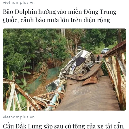
vietnamplus.vn
Bão Dolphin hướng vào miền Đông Trung
Quốc, cảnh báo mưa lớn trên diện rộng
vietnamplus.vn
Cầu Đắk Lung sập sau cú tông của xe tải cẩu,