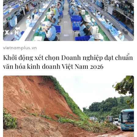
kho bãi, nhân công; xu hướng tiêu dùng vẫn tập
trung vào mua sắm chủ yếu nhóm hàng hóa tiêu
dùng thiết yếu là chính và hạn chế nhóm hàng
hóa, dịch vụ chưa thật sự cần thiết... Để tăng sức
mua trên thị trường, cả nhà bán lẻ lẫn đơn vị
sản xuất kinh doanh đều tổ chức đa dạng
vietnamplus.vn
chương trình khuyến mại, giá cả hợp lý với
Khởi động xét chọn Doanh nghiệp đạt chuẩn
nhiều loại mặt hàng giảm giá nhằm kích cầu
văn hóa kinh doanh Việt Nam 2026
tiêu dùng.