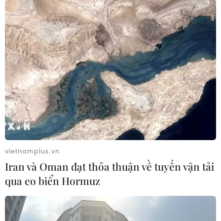
#Thành phố Hồ Chí Minh
#điều chỉnh giá xăng
#cơ chế thị trường
#tiết kiệm chi tiêu
#tăng giá
Tp. Hồ Chí Minh
Theo dõi VietnamPlus
vietnamplus.vn
Iran và Oman đạt thỏa thuận về tuyến vận tải
qua eo biển Hormuz
TIN LIÊN QUAN