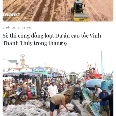
vietnamplus.vn
Sẽ thi công đồng loạt Dự án cao tốc Vinh-
Thanh Thủy trong tháng 9
Người tiêu dùng Thành phố Hồ Chí Minh có xu hướng mua sắm
tiết kiệm và tập trung nhóm hàng hóa phục vụ bữa ăn hàng
ngày. (Ảnh: Mỹ Phương/TTXVN)
Ghi nhận tại thị trường Thành phố Hồ Chí Minh