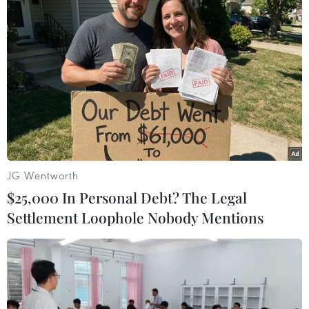
vụ tai nạn liên hoàn.
JG Wentworth
$25,000 In Personal Debt? The Legal
Settlement Loophole Nobody Mentions
Bình Phước: Xe tải tông xe máy qua
đường, một người tử vong