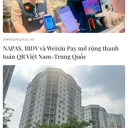
Xem thêm
vietnamplus.vn
NAPAS, BIDV và Weixin Pay mở rộng thanh
toán QR Việt Nam-Trung Quốc
CƠ QUAN CHỦ QUẢN: THÔNG TẤN XÃ VIỆT NAM
Tổng Biên tập: TRẦN TIẾN DUẨN
Phó Tổng Biên tập: NGUYỄN THỊ TÁM, KHÚC THANH
THỦY
Sở hữu trí tuệ
Quy định sử dụng
RSS
Hỗ trợ