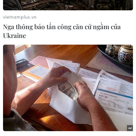
tử vong tại chỗ.
Lúc 15 giờ 25 phút, ngày 27/7, tại tại Km1620+
vietnamplus.vn
500, đường Hồ Chí Minh đã xảy ra vụ va chạm
Nga thông báo tấn công căn cứ ngầm của
trực diện giữa xe ôtô tải mang biển kiểm soát
Ukraine
47C-101.83 do Huỳnh Trung (37 tuổi) điều khiển
theo hướng từ Đắk Lắk đi Gia Lai với xe hơi loại
5 chỗ ngồi mang biển kiểm soát 81A-146.28 do
Lê Quang Sơn (48 tuổi) điều khiển theo chiều
ngược lại.
[3.635 người thiệt mạng vì tai nạn giao thông
trong 7 tháng qua]
Vụ tai nạn khiến 3 người cùng đi trên xe hơi tử
vong tại chỗ. Cả 3 nạn nhân đều là người trong
một gia đình, trú tại Tổ dân phố 1, thị trấn Chư
Sê, huyện Chư Sê, tỉnh Gia Lai.