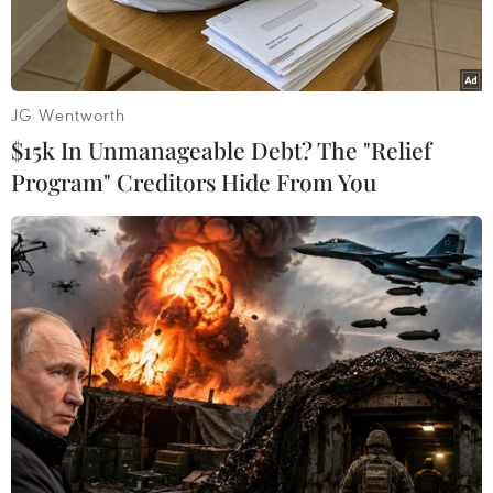
JG Wentworth
$15k In Unmanageable Debt? The "Relief
Program" Creditors Hide From You
Hiện trường vụ tai nạn. (Ảnh: Hoài Nam/TTXVN)
Chiều 27/7, một vụ tai nạn giao thông đặc biệt
nghiêm trọng đã xảy ra trên trục đường Hồ Chí
Minh, đoạn qua địa phận huyện Chư Prông
(tỉnh Gia Lai) khiến 3 người trong một gia đình