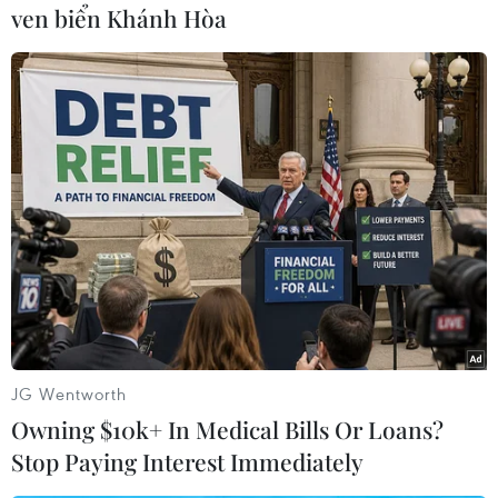
ven biển Khánh Hòa
#tai nạn giao thông
#gia lai
#tử vong tại chỗ
#đi sai phần đường
Gia Lai
Theo dõi VietnamPlus
JG Wentworth
Owning $10k+ In Medical Bills Or Loans?
TIN LIÊN QUAN
Stop Paying Interest Immediately