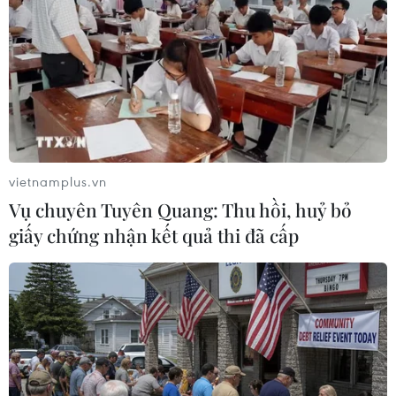
03/07/2021 07:12
Vụ tai nạn xảy ra trưa 3/7, trên Quốc lộ 14, đoạn qua ấp
Cầu Hai, xã Đồng Tiến, huyện Đồng Phú, tỉnh Bình
Phước; toàn bộ vụ tai nạn được camera an ninh ghi lại.
vietnamplus.vn
Vụ chuyên Tuyên Quang: Thu hồi, huỷ bỏ
giấy chứng nhận kết quả thi đã cấp