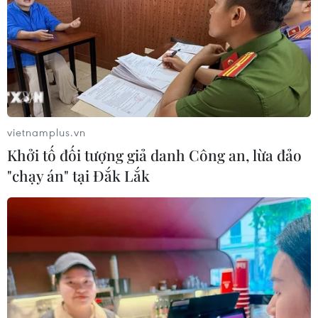
05/08/2026 07:14
Sân bay Nội Bài cho xe biển vàng đón
trả, khách trước sảnh tại Nhà ga T1
05/08/2026 04:01
vietnamplus.vn
Khởi tố đối tượng giả danh Công an, lừa đảo
Lâm Đồng: Bám sát tiến độ để sân
"chạy án" tại Đắk Lắk
bay Liên Khương mở cửa đúng hạn
19/8
05/08/2026 02:19
Sẽ nghiên cứu tìm nguồn vốn đầu tư
cao tốc Hà Tiên-Rạch Giá-Bạc Liêu
05/08/2026 01:43