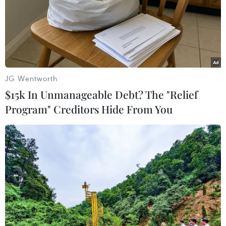
JG Wentworth
$15k In Unmanageable Debt? The "Relief
Program" Creditors Hide From You
Vàng nhẫn ổn định, thương hiệu SJC giảm
thêm 200.000 đồng mỗi lượng
11/04/2024 02:16
Giá vàng SJC tiếp tục được các doanh nghiệp điều
chỉnh thêm 200.000 đồng mỗi lượng phiên mở cửa
sáng 11/4 trong khi giá vàng nhẫn tại Công ty Bảo Tín
Minh Châu giữ ổn định.