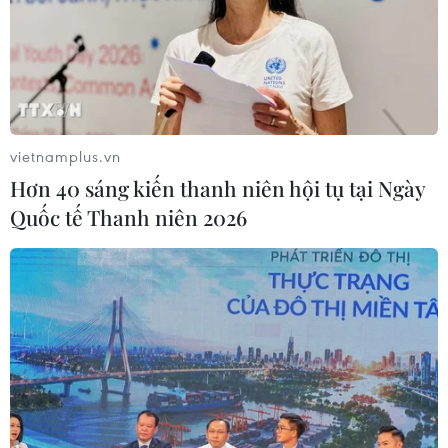
09/08/2026 09:43
Xuất khẩu dệt may 7 tháng đạt trên
27 tỷ USD, duy trì đà tăng trưởng
vietnamplus.vn
09/08/2026 08:25
Hơn 40 sáng kiến thanh niên hội tụ tại Ngày
Quốc tế Thanh niên 2026
Hải Phòng điều chỉnh kịch bản tăng
trưởng, quyết tâm đạt GRDP 13%
09/08/2026 08:25
Trung Quốc công bố kế hoạch phát
triển ngành hàng không dân dụng