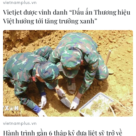
vietnamplus.vn
Vietjet được vinh danh “Dấu ấn Thương hiệu
Nông sản Việt Nam còn nhiều dư địa
Việt hướng tới tăng trưởng xanh”
tại thị trường Algeria
08/08/2026 12:55
Động lực mới cho hợp tác thương
mại Việt Nam-Australia
08/08/2026 12:20
Mỹ chi hơn 2 tỷ USD thúc đẩy ngành
pin và khoáng sản nội địa
08/08/2026 08:16
vietnamplus.vn
Hành trình gần 6 thập kỷ đưa liệt sỹ trở về