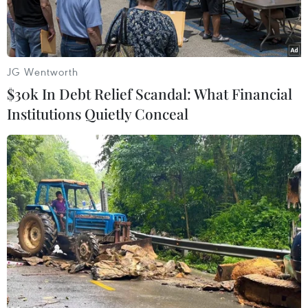
JG Wentworth
$30k In Debt Relief Scandal: What Financial
Institutions Quietly Conceal
Khách hàng giao dịch vàng khu vực Hà Nội. (Ảnh: Đức
Duy/Vietnam+)
Chỉ trong một ngày giao dịch (11/6), giá vàng
nhẫn tại các doanh nghiệp trong nước đã giảm
gần 2 triệu đồng.