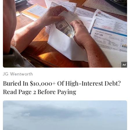
Theo dõi VietnamPlus
JG Wentworth
TIN LIÊN QUAN
Buried In $10,000+ Of High-Interest Debt?
Read Page 2 Before Paying