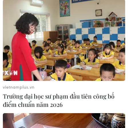
(Vietnam+)
vietnamplus.vn
Trường đại học sư phạm đầu tiên công bố
điểm chuẩn năm 2026
#giá vàng
#sjc
#doji
#tỷ giá
#vietcombank
TP. Đà Nẵng
TP. Hà Nội
Tp. Hồ Chí Minh