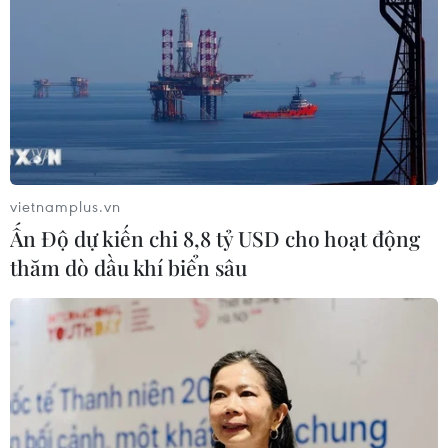
vietnamplus.vn
Ấn Độ dự kiến chi 8,8 tỷ USD cho hoạt động
thăm dò dầu khí biển sâu
TIN CÙNG CHUYÊN MỤC
Công suất lọc dầu thu hẹp, giá xăng
Mỹ đối mặt áp lực tăng