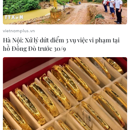
vietnamplus.vn
Hà Nội: Xử lý dứt điểm 3 vụ việc vi phạm tại
hồ Đồng Đò trước 30/9
Giá vàng trong nước đồng loạt tăng, vàng
nhẫn vượt qua mốc 77 triệu đồng
10/04/2024 07:13
Giá vàng trong nước đảo chiều nhanh chóng phiên