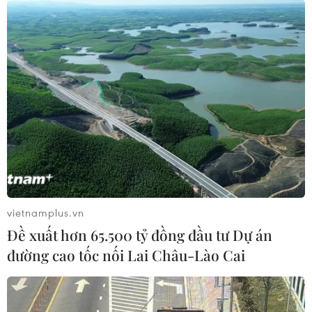
Giá vàng ngày 5/8: Bảng giá tại các công ty
vàng bạc đá quý
TIN LIÊN QUAN
vietnamplus.vn
Đề xuất hơn 65.500 tỷ đồng đầu tư Dự án
đường cao tốc nối Lai Châu-Lào Cai