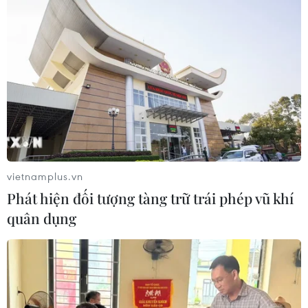
vietnamplus.vn
TIN CÙNG CHUYÊN MỤC
Phát hiện đối tượng tàng trữ trái phép vũ khí
Mỹ chi hơn 2 tỷ USD thúc đẩy ngành
quân dụng
pin và khoáng sản nội địa
08/08/2026 08:16