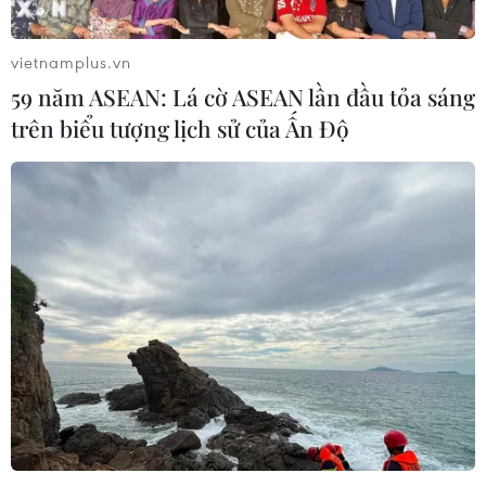
vietnamplus.vn
59 năm ASEAN: Lá cờ ASEAN lần đầu tỏa sáng
trên biểu tượng lịch sử của Ấn Độ