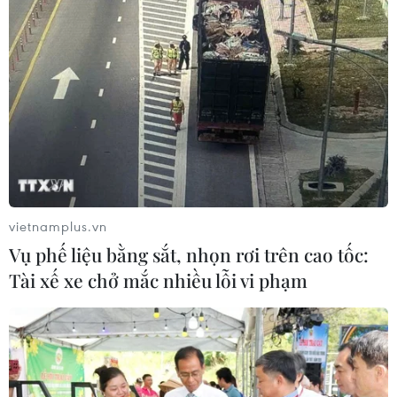
Tỷ giá đi xuống, giá vàng nhẫn và SJC dao
động quanh ngưỡng 92,3 triệu đồng
21/02/2025 01:54
Giá vàng trong nước cùng tăng 400.000 đồng mỗi
lượng phiên sáng 21/2, đưa giá bán ra của thương hiệu
SJC lên ngưỡng 92,3 triệu đồng trong khi vàng nhẫn có
vietnamplus.vn
giá bán cao nhất là 92,4 triệu đồng.
Vụ phế liệu bằng sắt, nhọn rơi trên cao tốc:
Tài xế xe chở mắc nhiều lỗi vi phạm