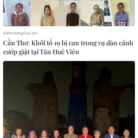
vietnamplus.vn
Cần Thơ: Khởi tố 19 bị can trong vụ dàn cảnh
cướp giật tại Tân Huê Viên