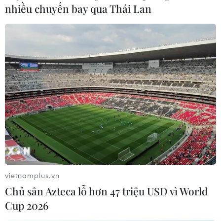
nhiều chuyến bay qua Thái Lan
Theo dõi VietnamPlus
Giá vàng
Dữ liệu việc làm Mỹ mở thêm dư địa cho giá
vàng trong tuần qua
Giá vàng thế giới quay đầu giảm nhẹ do áp lực
chốt lời
Giá vàng tăng phiên thứ tư liên tiếp, chạm mức
cao nhất trong 7 tuần
vietnamplus.vn
Chủ sân Azteca lỗ hơn 47 triệu USD vì World
Giá vàng thế giới tăng mạnh nhất kể từ tháng
Cup 2026
Hai