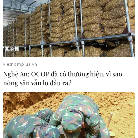
đổi mới sáng tạo và nâng cao chất
lượng FDI
07/08/2026 05:48
BSR phối trộn thành công dầu Diesel
sinh học B5 và B10
07/08/2026 05:02
vietnamplus.vn
Nghệ An: OCOP đã có thương hiệu, vì sao
nông sản vẫn lo đầu ra?
Cà Mau quảng bá thương hiệu, kết
nối đầu tư, đưa ngành tôm phát triển
bền vững
07/08/2026 03:04
Giá vàng trong nước giảm nhẹ,