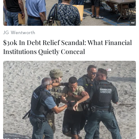
JG Wentworth
$30k In Debt Relief Scandal: What Financial
Institutions Quietly Conceal
Vàng trang sức được bày bán tại cửa hàng ở Istanbul, Thổ Nhĩ
Kỳ. (Ảnh: THX/TTXVN)
Mặc dù thoát khỏi đà tăng và quay đầu giảm
trong phiên cuối tuần, giá vàng thế giới vẫn ghi