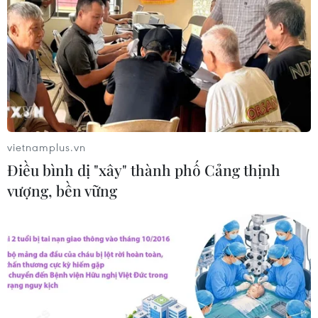
Chủ sân Azteca lỗ hơn 47 triệu USD vì
World Cup 2026
08/08/2026 06:43
Dữ liệu việc làm Mỹ mở thêm dư địa
cho giá vàng trong tuần qua
08/08/2026 04:29
vietnamplus.vn
Điều bình dị "xây" thành phố Cảng thịnh
vượng, bền vững
Thương mại Việt Nam-Australia
hướng tới những động lực tăng
trưởng mới
08/08/2026 03:29
Nghệ An: OCOP đã có thương hiệu,