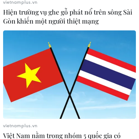
vietnamplus.vn
(TTXVN/Vietnam+)
Hiện trường vụ ghe gỗ phát nổ trên sông Sài
Gòn khiến một người thiệt mạng
#Giá vàng
#Thuế quan
#Lãi suất
vietnamplus.vn
Việt Nam nằm trong nhóm 5 quốc gia có