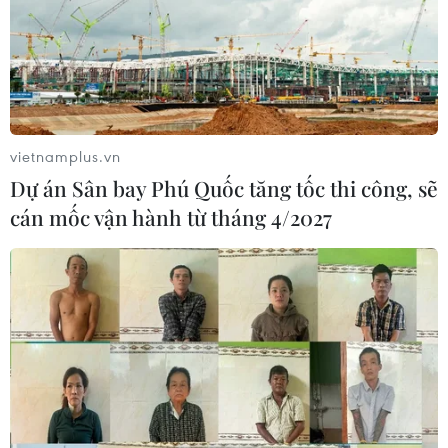
vietnamplus.vn
Dự án Sân bay Phú Quốc tăng tốc thi công, sẽ
cán mốc vận hành từ tháng 4/2027
Nhu cầu trú ẩn an toàn đẩy giá vàng tiếp
tục lập đỉnh
21/02/2025 00:41
Giá vàng thế giới tiếp tục lập kỷ lục khi những lo ngại
về cuộc chiến tranh thương mại toàn cầu thúc đẩy nhà
đầu tư tìm kiếm nơi trú ẩn an toàn.