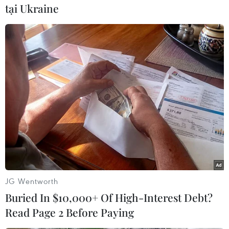
tại Ukraine
#Công thức 1
#F1
#Ross Brawn
#Ferrari
#AlphaTauri
#Vietnam Grand Prix
JG Wentworth
Theo dõi VietnamPlus
Buried In $10,000+ Of High-Interest Debt?
Read Page 2 Before Paying