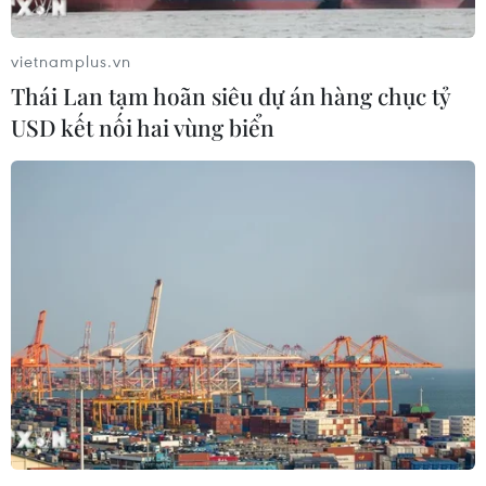
vietnamplus.vn
Thái Lan tạm hoãn siêu dự án hàng chục tỷ
USD kết nối hai vùng biển
Các đội đua xe F1 tại Italy vẫn lạc quan
trước dịch bệnh
27/02/2020 22:39