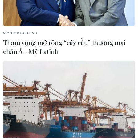
vietnamplus.vn
Tham vọng mở rộng “cây cầu” thương mại
châu Á - Mỹ Latinh
Toàn cảnh trường đua F1 trong
giai đoạn nước rút
27/02/2020 22:25
Qua gần một năm xây dựng, trường đua F1 tại Hà Nội
đã hoàn thiện 100% hạng mục cố định gồm tòa nhà Pit
và mặt đường đua theo tiêu chuẩn của Liên đoàn Đua
xe Thế giới (FIA).