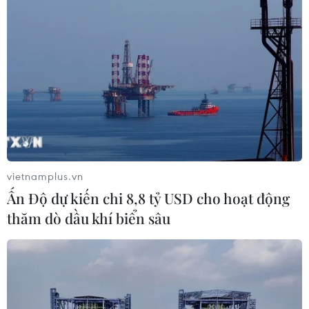
vietnamplus.vn
Ấn Độ dự kiến chi 8,8 tỷ USD cho hoạt động
thăm dò dầu khí biển sâu