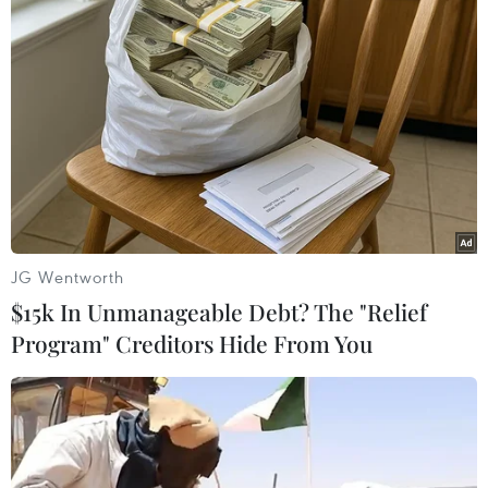
21/02/2020 06:39
Tổng cục Du lịch Việt Nam và Công ty Vietnam Grand
Prix đã chính thức ký kết Thỏa thuận hợp tác giai đoạn
2020-2025 nhằm quảng bá du lịch Việt Nam và chặng
đua công thức 1 Hà Nội tới thế giới.
JG Wentworth
$15k In Unmanageable Debt? The "Relief
Program" Creditors Hide From You