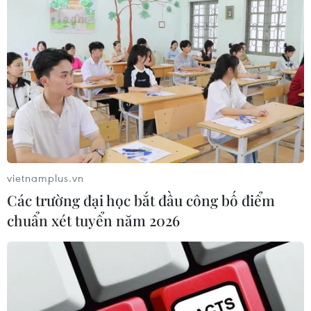
07/08/2026 08:41
Cục diện ASEAN Cup: Việt Nam
quyết giành ngôi đầu, Thái Lan vẫn
có thể bị loại
07/08/2026 02:29
Lần đầu Cà Mau tổ chức Lễ hội
Khinh khí cầu gắn với Ngày hội Văn
vietnamplus.vn
hóa di sản
Các trường đại học bắt đầu công bố điểm
07/08/2026 02:00
chuẩn xét tuyển năm 2026
Lịch thi đấu ASEAN Cup 2026 ngày
7/8: Việt Nam hướng đến ngôi đầu
07/08/2026 00:07