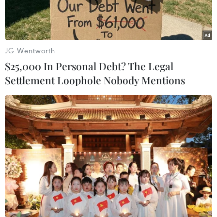
JG Wentworth
$25,000 In Personal Debt? The Legal
Settlement Loophole Nobody Mentions
Nhiều người lo ngại về số phận của Ferrari và AlphaTauri do
dịch COVID-19. (Ảnh: MBS News)
Giám đốc điều hành Giải đua xe Công thức 1
(F1) Ross Brawn cho biết các chặng đua sẽ
không thể diễn ra nếu như một đội đua bị nước
chủ nhà từ chối nhập cảnh do dịch bệnh COVID-
19.