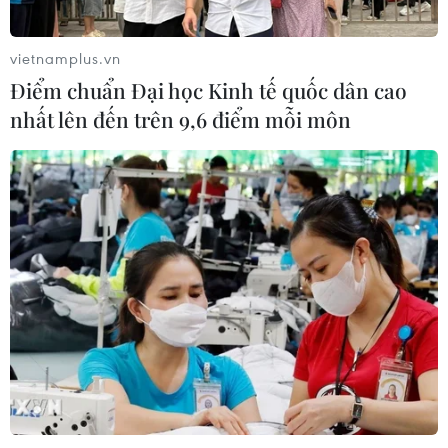
Nhận định Philippines vs
Thái Lan: Madam Pang treo thưởng
vietnamplus.vn
tiền tỷ, "Voi chiến" quyết thắng
Điểm chuẩn Đại học Kinh tế quốc dân cao
04/08/2026 09:19
nhất lên đến trên 9,6 điểm mỗi môn
Đội tuyển Việt Nam nhận
thưởng 2 tỷ đồng sau thắng lợi trước
Indonesia
04/08/2026 04:16
Xem thêm