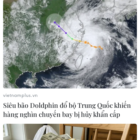
TIN LIÊN QUAN
vietnamplus.vn
Siêu bão Doldphin đổ bộ Trung Quốc khiến
hàng nghìn chuyến bay bị hủy khẩn cấp
Vietnam Grand Prix hợp tác với Tổng cục
Du lịch Việt Nam