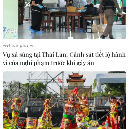
vietnamplus.vn
Vụ xả súng tại Thái Lan: Cảnh sát tiết lộ hành
vi của nghi phạm trước khi gây án
TIN CÙNG CHUYÊN MỤC
Hà Nội bế mạc Festival Võ thuật Quốc