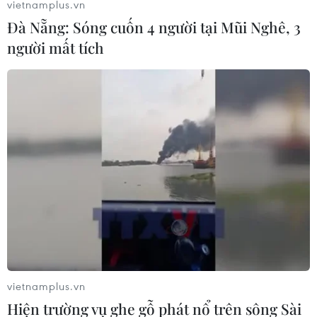
vietnamplus.vn
Đà Nẵng: Sóng cuốn 4 người tại Mũi Nghê, 3
người mất tích
Giải đua xe Công thức 1: Cơ hội giúp du
lịch Việt Nam vượt khó
26/02/2020 22:00
vietnamplus.vn
Giải đua xe Công thức 1 (F1) tại Hà Nội được kỳ vọng là
Hiện trường vụ ghe gỗ phát nổ trên sông Sài