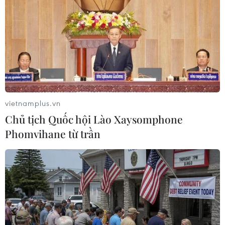
vietnamplus.vn
Chủ tịch Quốc hội Lào Xaysomphone
Phomvihane từ trần
#F1
#Đội đua
#Thử nghiệm xe
#COVID-19
#Lo ngại
#AlphaTauri
#Ferrari
#Vietnam Grand Prix
Italy