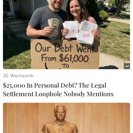
trở thành quốc gia thứ 34 trên thế giới đăng cai
tổ chức chặng đua F1./.
JG Wentworth
$25,000 In Personal Debt? The Legal
Settlement Loophole Nobody Mentions
(TTXVN/Vietnam+)