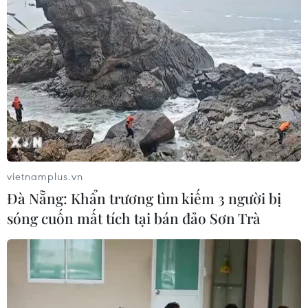
Đình Bắc rực sáng với cú
đúp, tuyển Việt Nam vào bán kết
ASEAN Cup với ngôi đầu bảng
07/08/2026 15:49
Lần đầu tiên tổ chức Festival Võ
thuật quốc tế tại Hoàng thành Thăng
Long
vietnamplus.vn
07/08/2026 15:36
Đà Nẵng: Khẩn trương tìm kiếm 3 người bị
sóng cuốn mất tích tại bán đảo Sơn Trà
Sân chơi học đường giúp học sinh
rèn kỹ năng sống qua từng bước
nhảy
07/08/2026 11:38