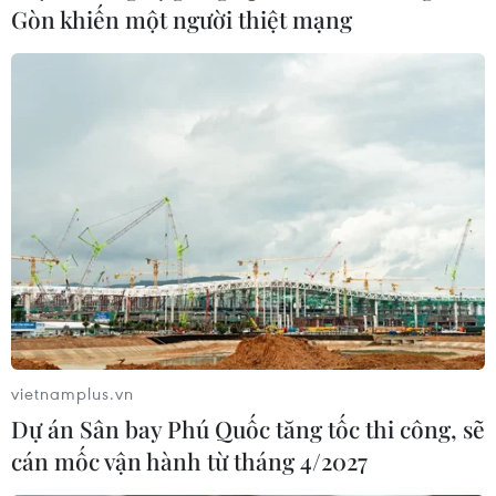
cơ hội lớn giúp Việt Nam khẳng định và truyền tải điểm
Gòn khiến một người thiệt mạng
đến an toàn, hấp dẫn đối với du khách trong và ngoài
nước trong bối cảnh dịch COVID-19.
vietnamplus.vn
Dự án Sân bay Phú Quốc tăng tốc thi công, sẽ
cán mốc vận hành từ tháng 4/2027
Đường đua xe ôtô công thức 1 tại Hà Nội