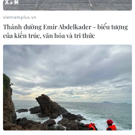
vietnamplus.vn
Thánh đường Emir Abdelkader - biểu tượng
của kiến trúc, văn hóa và tri thức
Vietnam Grand Prix hợp tác với Tổng cục
Du lịch Việt Nam
21/02/2020 06:39
Tổng cục Du lịch Việt Nam và Công ty Vietnam Grand
Prix đã chính thức ký kết Thỏa thuận hợp tác giai đoạn
2020-2025 nhằm quảng bá du lịch Việt Nam và chặng
đua công thức 1 Hà Nội tới thế giới.