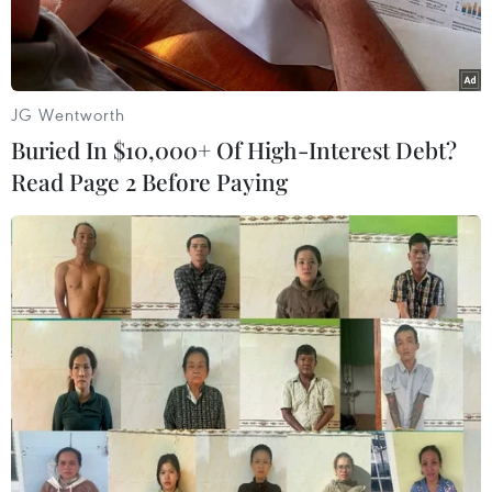
JG Wentworth
Buried In $10,000+ Of High-Interest Debt?
Read Page 2 Before Paying
Các đội đua F1 vẫn lạc quan trước tình hình dịch bệnh. (Ảnh:
The Drive)
Ngày 26/2, các đội đua xe Công thức 1 (F1) đã
tiến hành cuộc thử nghiệm xe lần thứ 2 tại
Barcelona (Tây Ban Nha) trước khi bước vào
mùa giải năm 2020. Trước tình hình dịch viêm
đường hô hấp COVID-19 đã lan tới hơn 50 quốc