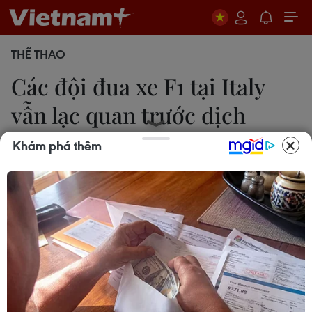
THỂ THAO
Các đội đua xe F1 tại Italy
vẫn lạc quan trước dịch
bệnh
Khám phá thêm
Thanh Phương
27/02/2020 22:39
Trước tình hình dịch COVID-19 đã lan tới hơn 50
quốc gia trên thế giới, các tay đua F1 tỏ ra lo ngại
nhưng không quá hoảng sợ và họ đều thực hiện
những biện pháp phòng ngừa cần thiết.