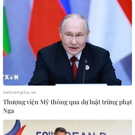
chính thức hoàn thành
27/02/2020 07:34
Ngày 26/2, Vietnam Grand Prix (VGPC), đơn vị tổ chức
chặng đua F1 Việt Nam chính thức công bố hoàn tất
toàn bộ 5.607km đường đua Hà Nội và các hạng mục
cố định đi kèm sau 11 tháng thi công.
vietnamplus.vn
Thượng viện Mỹ thông qua dự luật trừng phạt
Nga