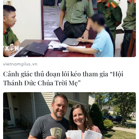
Theo dõi VietnamPlus
vietnamplus.vn
Cảnh giác thủ đoạn lôi kéo tham gia “Hội
TIN LIÊN QUAN
Thánh Đức Chúa Trời Mẹ”