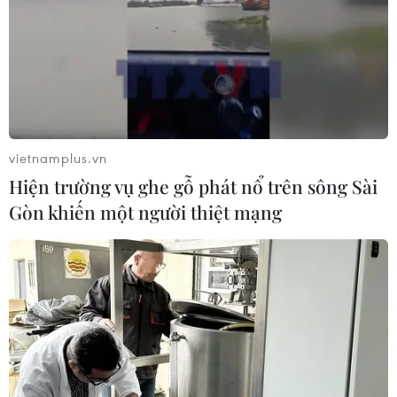
07/08/2026 08:39
Dự án đường sắt nhẹ Phú Quốc sẽ
vận hành chạy thử nghiệm vào giữa
năm 2027
vietnamplus.vn
07/08/2026 08:28
Hiện trường vụ ghe gỗ phát nổ trên sông Sài
Gòn khiến một người thiệt mạng
Bộ Xây dựng yêu cầu đầu tư hệ
thống trạm sạc điện trên cao tốc
Bắc-Nam
07/08/2026 08:15
Xuất hiện các cung trượt sạt kèm
theo nhiều vết nứt, gãy tại Sơn La