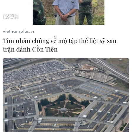
vietnamplus.vn
Tìm nhân chứng về mộ tập thể liệt sỹ sau
trận đánh Cồn Tiên
Cục Trẻ em lưu ý bảo đảm an toàn cho trẻ
trong dịp vui Tết Trung thu
21/09/2023 08:25
Các địa phương cần tăng cường công tác rà soát, kiểm
tra trước và trong khi tổ chức các hoạt động Tết Trung
thu để ngăn chặn, loại bỏ kịp thời các nguy cơ gây tai
nạn, thương tích cho trẻ em.