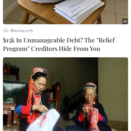
JG Wentworth
$15k In Unmanageable Debt? The "Relief
Program" Creditors Hide From You
Phố Hàng Mã rực rỡ sắc màu Trung thu. (Ảnh: Khánh
Hòa/TTXVN)
Theo thông lệ hằng năm, xung quanh khu vực
các tuyến Phố cổ ở Hà Nội thu hút rất đông
người dân, du khách đến thưởng thức không