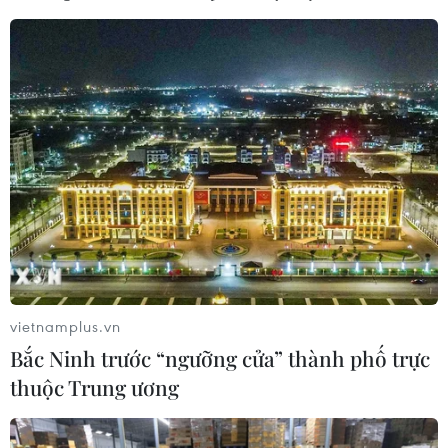
trên địa bàn Thủ đô
22/09/2023 09:37
Không khí Trung Thu đang tràn ngập trên khắp các
tuyến phố trên địa bàn Thủ đô với những gian hàng
bánh nướng, bánh dẻo cùng với sắc đỏ của các món
đồ chơi như đèn ông sao, đèn lồng...
vietnamplus.vn
Bắc Ninh trước “ngưỡng cửa” thành phố trực
thuộc Trung ương