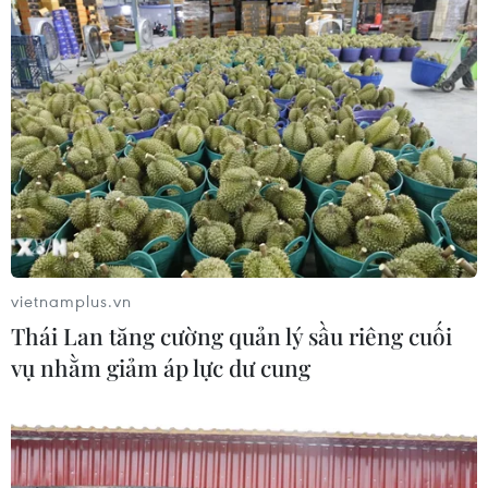
Hà Nội: Chấn chỉnh các vi phạm an toàn
thực phẩm bánh Trung Thu
25/09/2023 10:04
Nhằm bảo đảm an toàn thực phẩm Tết Trung Thu năm
2023, từ ngày 28/8 đến 5/10, các sở, ngành, quận,
huyện, thị xã tăng cường hoạt động thanh tra, kiểm tra
cơ sở sản xuất và kinh doanh bánh Trung Thu.
vietnamplus.vn
Thái Lan tăng cường quản lý sầu riêng cuối
vụ nhằm giảm áp lực dư cung