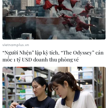
vietnamplus.vn
“Người Nhện” lập kỳ tích, “The Odyssey” cán
mốc 1 tỷ USD doanh thu phòng vé