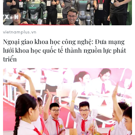
vietnamplus.vn
Ngoại giao khoa học công nghệ: Đưa mạng
lưới khoa học quốc tế thành nguồn lực phát
triển
Bước tiến trong công tác an
sinh xã hội ở Hà Nội
02/08/2018 03:21
Kể từ khi mở rộng địa giới hành chính, Hà Nội đã có
bước tiến đáng kể trong công tác an sinh xã hội, chú
trọng chăm lo đời sống người dân, giảm nghèo, giải