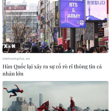
vietnamplus.vn
Hàn Quốc lại xảy ra sự cố rò rỉ thông tin cá
nhân lớn