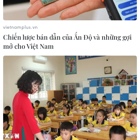
vietnamplus.vn
Chiến lược bán dẫn của Ấn Độ và những gợi
mở cho Việt Nam