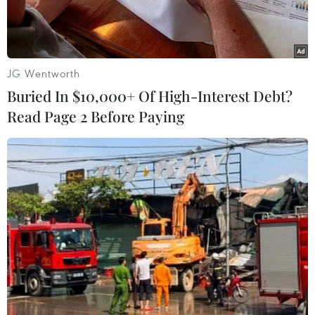
JG Wentworth
Buried In $10,000+ Of High-Interest Debt?
Read Page 2 Before Paying
Kỳ họp Hội đồng Nhân dân thành phố Hà Nội. (Ảnh: Lâm
Khánh/TTXVN)
Sáng 10/7, Kỳ họp thứ 9 Hội đồng Nhân dân
thành phố Hà Nội khóa XV đã thông qua Nghị
quyết về việc điều chỉnh mở rộng địa giới quận