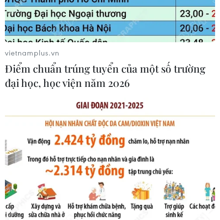
vòng tay nối dài hành trình xoa dịu
nỗi đau
10/08/2026 00:32
vietnamplus.vn
Chăm lo lâu dài cho
Điểm chuẩn trúng tuyển của một số trường
nạn nhân, gia đình nạn nhân chất
đại học, học viện năm 2026
độc da cam/dioxin
09/08/2026 23:50
65 năm: Từ thảm họa đến
hành trình chung tay xoa dịu nỗi đau
da cam
09/08/2026 23:30
Điểm chuẩn trúng
tuyển của một số trường đại học, học