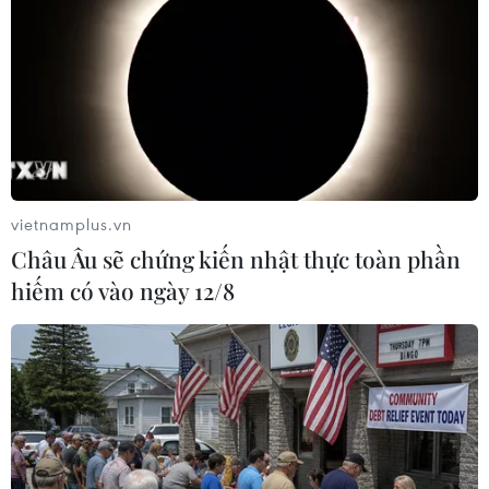
#Quận Cầu Giấy
#Địa giới hành chính
#Mở rộng địa giới
TP. Hà Nội
Theo dõi VietnamPlus
vietnamplus.vn
Châu Âu sẽ chứng kiến nhật thực toàn phần
hiếm có vào ngày 12/8
TIN LIÊN QUAN