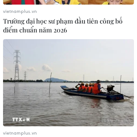
vietnamplus.vn
Trường đại học sư phạm đầu tiên công bố
điểm chuẩn năm 2026
TIN CÙNG CHUYÊN MỤC
Toàn cảnh khai mạc Hội thao
Phòng thủ dân sự toàn quân năm
2026
10/08/2026 05:11
Hà Nội công bố 47 quyết định về
công tác cán bộ sau sắp xếp bộ máy
10/08/2026 05:10
vietnamplus.vn