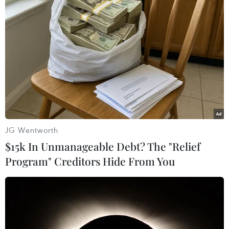
điều chỉnh địa giới hành chính./.
(TTXVN/Vietnam+)
JG Wentworth
$15k In Unmanageable Debt? The "Relief
Program" Creditors Hide From You
#Hội đồng Nhân dân thành phố Hà Nội