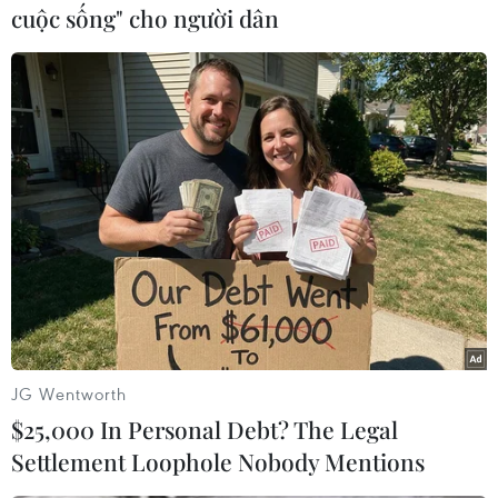
cuộc sống" cho người dân
như quản lý đất đai, cấp phép xây dựng, văn
hóa, y tế, giáo dục...
Ngoài ra, địa giới hành chính như trước đây làm
ảnh hưởng đến người dân trong việc thực hiện
các giao dịch hành chính và thực hiện các nghĩa
vụ của công dân đối với cơ quan Nhà nước ở địa
phương.
Phía Ủy ban Nhân dân thành phố Hà Nội cũng
đã báo cáo xin ý kiến Bộ Nội vụ về chủ trương
điều chỉnh địa giới hành chính khu vực các tổ
dân phố nằm ngoài địa giới hành chính quận
JG Wentworth
Cầu Giấy và đã được Bộ Nội vụ có văn bản thống
$25,000 In Personal Debt? The Legal
nhất với chủ trương điều chỉnh địa giới hành
Settlement Loophole Nobody Mentions
chính nêu trên.