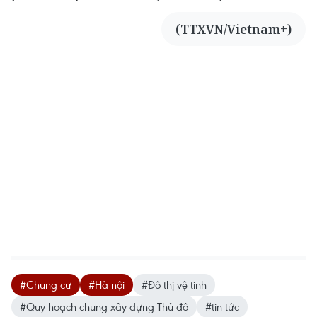
(TTXVN/Vietnam+)
#Chung cư
#Hà nội
#Đô thị vệ tinh
#Quy hoạch chung xây dựng Thủ đô
#tin tức