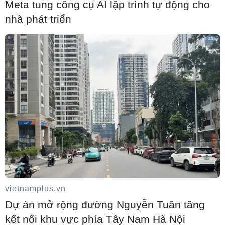
Meta tung công cụ AI lập trình tự động cho
nhà phát triển
Đầu tư hơn 6.209 tỷ đồng hoàn thiện hạ
tầng dùng chung Bến cảng Liên Chiểu
06/08/2026 06:28
Quảng Trị: Xử phạt tài xế vượt đường
ngang có tín hiệu cảnh báo đường sắt
06/08/2026 05:10
Mưa dông khiến hàng chục chuyến bay
vietnamplus.vn
tới Nội Bài không thể hạ cánh
Dự án mở rộng đường Nguyễn Tuân tăng
06/08/2026 04:37
kết nối khu vực phía Tây Nam Hà Nội