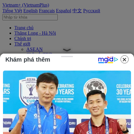
Vietnam+ (VietnamPlus)
Tiếng Việt
English
Français
Español
中文
Русский
Trang chủ
Thăng Long - Hà Nội
Chính trị
Thế giới
ASEAN
Châu Á-TBD
Khám phá thêm
Trung Đông
Châu Âu
Châu Mỹ
Châu Phi
Kinh tế
Kinh doanh
Tài chính
Tín dụng nông thôn
Chứng khoán
Bất động sản
Doanh nghiệp
Thông tin doanh nghiệp
Thông cáo báo chí
Xã hội