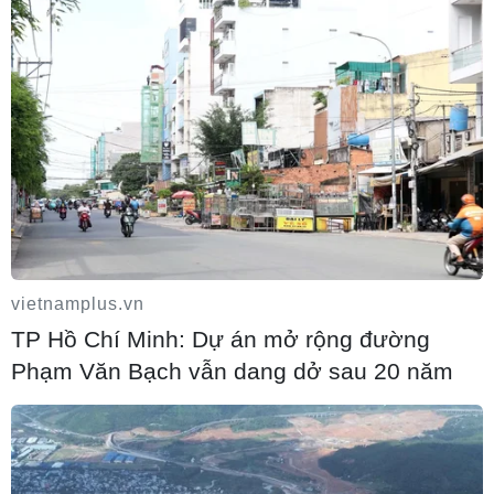
Tăng tốc giải phóng mặt bằng mở rộng
cao tốc Cam Lộ-La Sơn qua thành phố
Huế
06/08/2026 03:01
Dự án cao tốc Châu Đốc-Cần Thơ-Sóc
Trăng thiếu nguồn vật liệu thi công
06/08/2026 02:33
vietnamplus.vn
TP Hồ Chí Minh: Dự án mở rộng đường
Phạm Văn Bạch vẫn dang dở sau 20 năm
Sắp thu phí thêm 5 dự án thành phần cao
tốc đoạn từ Quảng Ngãi-Nha Trang
06/08/2026 02:27