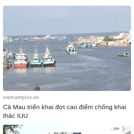
Hà Tĩnh cảnh báo nguy cơ sạt lở trên
nhiều tuyến giao thông trước mùa mưa
bão
06/08/2026 04:34
Đồng Nai cảnh báo người dân không ném
vật thể vào phương tiện trên cao tốc
vietnamplus.vn
06/08/2026 04:24
Cà Mau triển khai đợt cao điểm chống khai
thác IUU