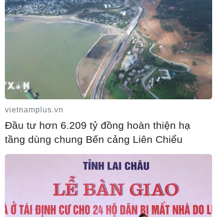
Hà Tĩnh nguy cơ sạt lở trên nhiều tuyến
giao thông trước mùa mưa bão
06/08/2026 02:23
vietnamplus.vn
Đầu tư hơn 6.209 tỷ đồng hoàn thiện hạ
Xe tải cẩu tông sập cầu Đắk Lung tại
tầng dùng chung Bến cảng Liên Chiểu
Đồng Nai, hai người thoát nạn
06/08/2026 01:54
Nhiều chuyến bay tại Đức chuyển hướng