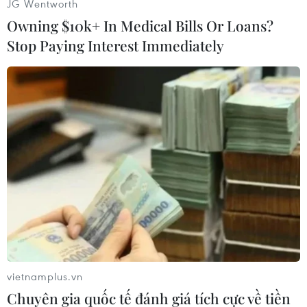
JG Wentworth
Trong tình huống dẫn tới pha làm bàn duy nhất
Owning $10k+ In Medical Bills Or Loans?
trong trận đấu của Akram Afif, một cầu thủ
Tajkistan đã vấp phải trọng tài người Nhật Bản
Stop Paying Interest Immediately
Hiroyuki Kimura và ngã ra sân, dẫn tới việc để
mất bóng.
(Vietnam+)
vietnamplus.vn
Chuyên gia quốc tế đánh giá tích cực về tiền