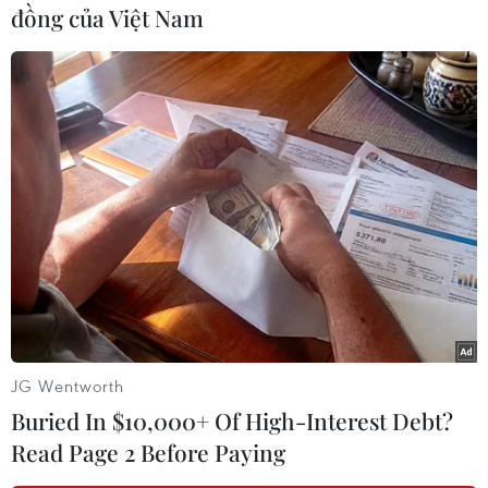
đồng của Việt Nam
#Asian Cup 2023
#Đội tuyển Trung Quốc
#Đội tuyển Liban
Liban
Trung Quốc
Theo dõi VietnamPlus
ASIAN CUP 2023
JG Wentworth
Buried In $10,000+ Of High-Interest Debt?
Afif lập hat-trick từ chấm 11m giúp Qatar bảo vệ
Read Page 2 Before Paying
ngôi vương Asian Cup