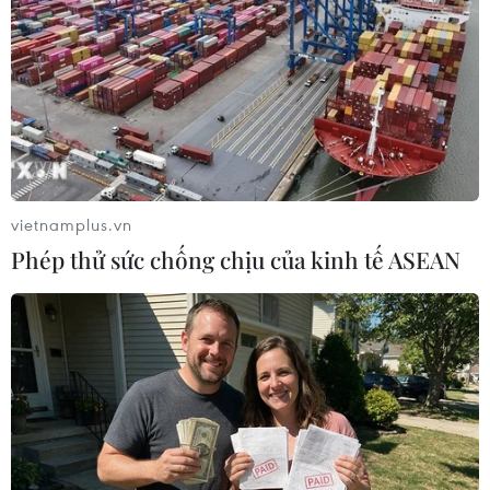
hạng ba có thành tích tốt nhất.
vietnamplus.vn
Phép thử sức chống chịu của kinh tế ASEAN
Lịch trực tiếp Asian Cup 2023 hôm nay
18/1: Thêm 2 đội vào vòng 1/8?
18/01/2024 02:55