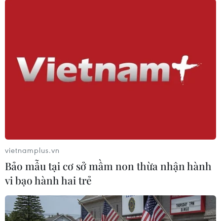
Lịch thi đấu trận chung kết Asian Cup 2023
Jordan-Qatar
Hành trình tiến đến chung kết Asian Cup 2023
của Jordan và Qatar
Thắng sốc Hàn Quốc, Jordan lần đầu vào chung
kết Asian Cup
Jordan-Hàn Quốc: Quyết chiến tranh vé chung
kết Asian Cup 2023
vietnamplus.vn
Bảo mẫu tại cơ sở mầm non thừa nhận hành
vi bạo hành hai trẻ
TIN LIÊN QUAN