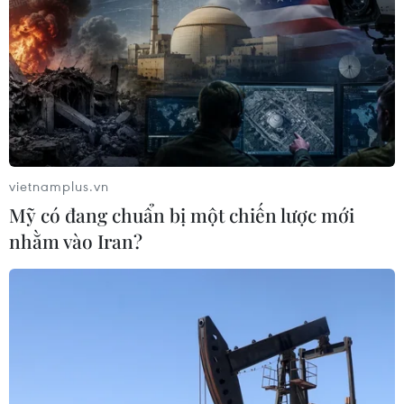
TIN CÙNG CHUYÊN MỤC
Xem trực tiếp Việt Nam-Campuchia
tại ASEAN Cup 2026 trên kênh nào?
07/08/2026 09:49
vietnamplus.vn
Nhận định Singapore vs
Mỹ có đang chuẩn bị một chiến lược mới
Indonesia (20h ngày 7/8): Cuộc quyết
nhằm vào Iran?
đấu giành tấm vé bán kết duy nhất
07/08/2026 08:41
Cục diện ASEAN Cup: Việt Nam
quyết giành ngôi đầu, Thái Lan vẫn
có thể bị loại