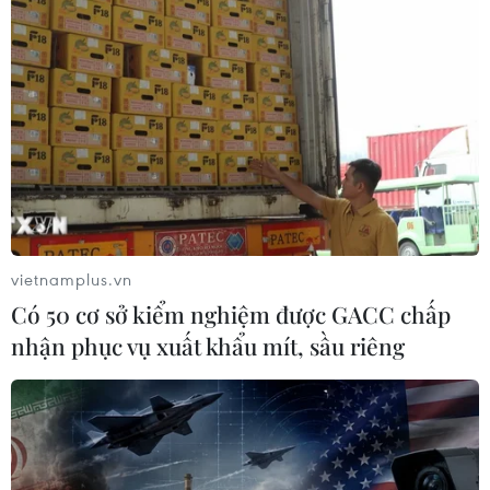
vietnamplus.vn
Có 50 cơ sở kiểm nghiệm được GACC chấp
nhận phục vụ xuất khẩu mít, sầu riêng