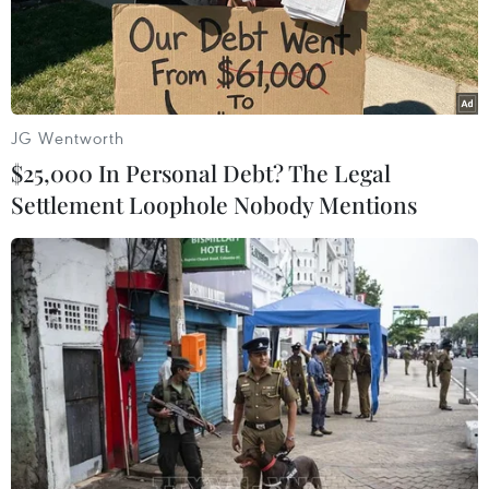
Australia và UAE đang là hai đội tuyển có cơ hội tiếp
bước chủ nhà Qatar để giành quyền vào chơi tại vòng
1/8 Asian Cup 2023 sớm một lượt trận.
JG Wentworth
$25,000 In Personal Debt? The Legal
Settlement Loophole Nobody Mentions