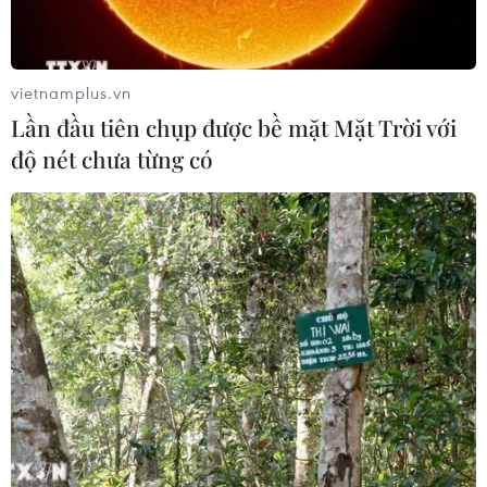
vietnamplus.vn
Lần đầu tiên chụp được bề mặt Mặt Trời với
TIN LIÊN QUAN
độ nét chưa từng có