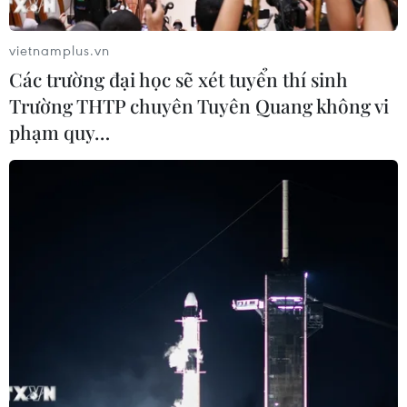
khẩu nông sản đã liên hệ đặt mua cà rốt Hải
Dương để chuẩn bị xuất khẩu đi Hàn Quốc.
vietnamplus.vn
Đây là một tín hiệu vui cho nông dân Hải Dương
Các trường đại học sẽ xét tuyển thí sinh
sau nhiều ngày lo lắng vì tiêu thụ cà rốt bị ảnh
Trường THTP chuyên Tuyên Quang không vi
hưởng bởi dịch COVID-19.
phạm quy…
Hai ngày nay, Công ty cổ phần nông sản xuất
khẩu Tân Hương, trụ sở tại huyện Cẩm Giàng,
liên tiếp nhận được nhiều đơn đặt hàng mua cà
rốt để xuất khẩu sang Hàn Quốc.
Ông Nguyễn Đức Điển, Phó Giám đốc công ty,
cho biết: “Thị trường cà rốt đang sôi động trở
lại. Giá cà rốt có chiều hướng tăng lên khoảng
10% so với trước Tết. Tuy nhiên, do ảnh hưởng
của dịch COVID-19, nhân lực của doanh nghiệp
đang chỉ có khoảng 30% so với thời điểm bình