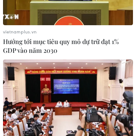
vietnamplus.vn
Hướng tới mục tiêu quy mô dự trữ đạt 1%
GDP vào năm 2030
Lãnh đạo tỉnh Hải Dương kiểm tra tình hình sản xuất, tiêu thụ cà
rốt tại xã Đức Chính, huyện Cẩm Giàng, sáng 21/2. (Ảnh:
Mạnh Minh/TTXVN)
Theo Sở Nông nghiệp và Phát triển Nông thôn
Hải Dương, ngày 27/2, nhiều doanh nghiệp xuất