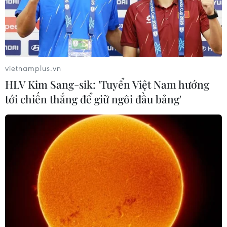
vietnamplus.vn
HLV Kim Sang-sik: 'Tuyển Việt Nam hướng
tới chiến thắng để giữ ngôi đầu bảng'
#COVID-19
#Xuất khẩu nông sản
#Giá cà rốt
#Cách ly
#Hàng xuất khẩu
Hải Dương
TP. Hải Phòng
Theo dõi VietnamPlus