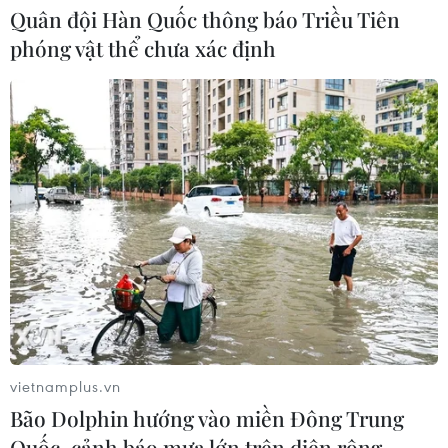
Quân đội Hàn Quốc thông báo Triều Tiên
phóng vật thể chưa xác định
Giá vàng thế giới tăng khoảng 1% khi
giá dầu hạ nhiệt
05/08/2026 01:18
Dầu thô chạm đáy ba tuần khi căng
thẳng tại eo biển Hormuz hạ nhiệt
05/08/2026 00:53
Phố Wall lập kỷ lục mới nhờ đà tăng
của nhóm cổ phiếu AI
vietnamplus.vn
05/08/2026 00:37
Bão Dolphin hướng vào miền Đông Trung
Quốc, cảnh báo mưa lớn trên diện rộng