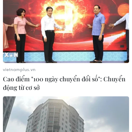
người, hàng hóa, phương tiện giữa địa phương có dịch
với các địa phương khác.
vietnamplus.vn
Cao điểm "100 ngày chuyển đổi số": Chuyển
động từ cơ sở
Hà Nội: Doanh nghiệp bán lẻ đẩy mạnh
tiêu thụ nông sản Hải Dương