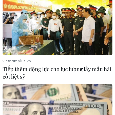
Giá vàng trong nước giảm, SJC giao
dịch xuống ngưỡng 140 triệu đồng
04/08/2026 02:22
Giá vàng ngày 4/8: Bảng giá tại các
công ty vàng bạc đá quý
04/08/2026 01:40
vietnamplus.vn
Tiếp thêm động lực cho lực lượng lấy mẫu hài
Xem thêm
cốt liệt sỹ
CƠ QUAN CHỦ QUẢN: THÔNG TẤN XÃ VIỆT NAM