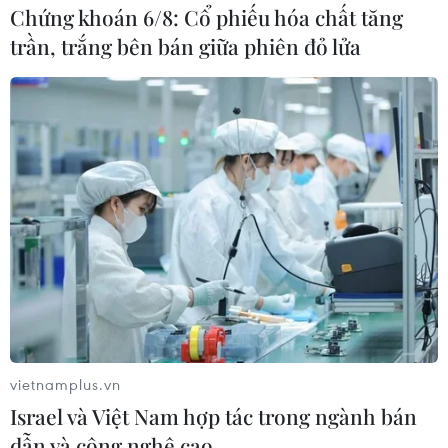
Chứng khoán 6/8: Cổ phiếu hóa chất tăng
trần, trắng bên bán giữa phiên đỏ lửa
Chung tay 'giải cứu' nông sản trong đợt
dịch COVID-19 ở Hải Dương
20/02/2021 01:28
Sở Công Thương Hải Dương đã có văn bản đề nghị các
chốt kiểm soát tạo điều kiện lưu thông cho đội xe tình
nguyện của Tỉnh đoàn đi thu mua nông sản, đảm bảo
áp dụng đầy đủ biện pháp phòng dịch.
vietnamplus.vn
Israel và Việt Nam hợp tác trong ngành bán
dẫn và công nghệ cao