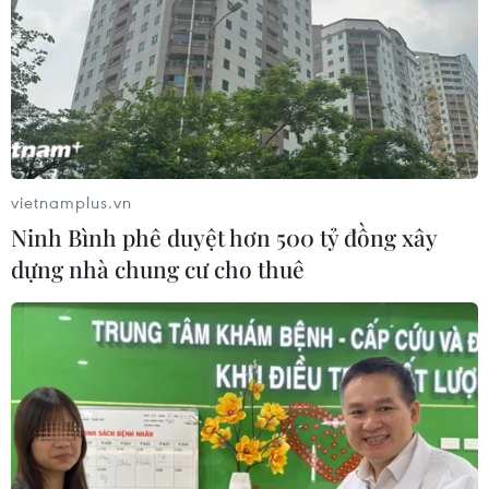
24/02/2021 03:16
Nhằm chung tay hỗ trợ người dân các tỉnh Hải Dương,
Quảng Ninh... Sở Công Thương Hà Nội đã phối hợp với
Sở Công Thương các tỉnh hỗ trợ, kết nối tiêu thụ sản
phẩm hàng hóa tại hệ thống bán lẻ.
vietnamplus.vn
Ninh Bình phê duyệt hơn 500 tỷ đồng xây
dựng nhà chung cư cho thuê