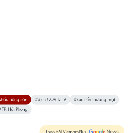
khẩu nông sản
#dịch COVID-19
#xúc tiến thương mại
TP. Hải Phòng
Theo dõi VietnamPlus