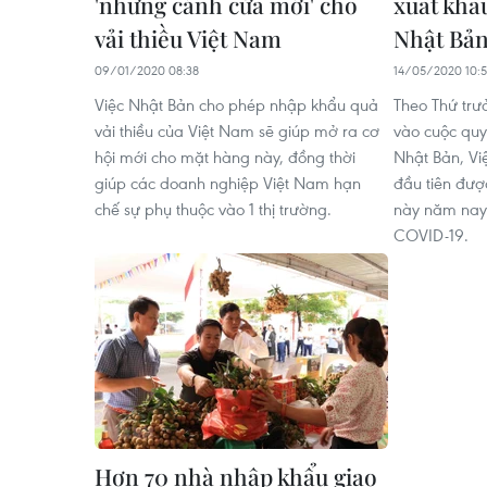
'những cánh cửa mới' cho
xuất khẩu
vải thiều Việt Nam
Nhật Bả
09/01/2020 08:38
14/05/2020 10:5
Việc Nhật Bản cho phép nhập khẩu quả
Theo Thứ trư
vải thiều của Việt Nam sẽ giúp mở ra cơ
vào cuộc quyế
hội mới cho mặt hàng này, đồng thời
Nhật Bản, Vi
giúp các doanh nghiệp Việt Nam hạn
đầu tiên đượ
chế sự phụ thuộc vào 1 thị trường.
này năm nay
COVID-19.
Hơn 70 nhà nhập khẩu giao