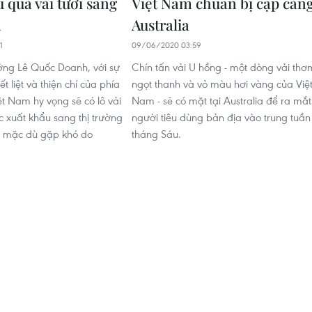
 quả vải tươi sang
Việt Nam chuẩn bị cập cản
n
Australia
1
09/06/2020 03:59
ởng Lê Quốc Doanh, với sự
Chín tấn vải U hồng - một dòng vải thơ
t liệt và thiện chí của phía
ngọt thanh và vỏ màu hơi vàng của Việ
ệt Nam hy vọng sẽ có lô vải
Nam - sẽ có mặt tại Australia để ra mắt
c xuất khẩu sang thị trường
người tiêu dùng bản địa vào trung tuần
 mặc dù gặp khó do
tháng Sáu.