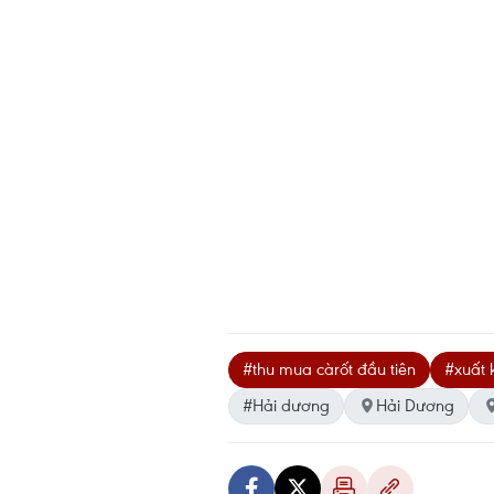
#thu mua càrốt đầu tiên
#xuất 
#Hải dương
Hải Dương