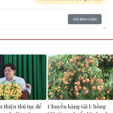
GỬI BÌNH LUẬN
 thiện thủ tục để
Chuyến hàng vải U hồng