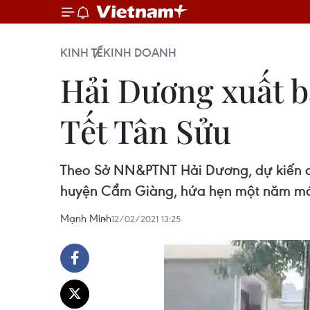
KINH TẾ
KINH DOANH
Hải Dương xuất b
Tết Tân Sửu
Theo Sở NN&PTNT Hải Dương, dự kiến có
huyện Cẩm Giàng, hứa hẹn một năm mới n
Mạnh Minh
12/02/2021 13:25