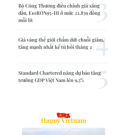
Bộ Công Thương điều chỉnh giá xăng
dầu, E10RON95-III ở mức 22.859 đồng
mỗi lít
Giá vàng thế giới chấm dứt chuỗi giảm,
tăng mạnh nhất kể từ hồi tháng 2
Standard Chartered nâng dự báo tăng
trưởng GDP Việt Nam lên 9,5%