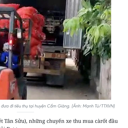
er đưa đi tiêu thụ tại huyện Cẩm Giàng. (Ảnh: Mạnh Tú/TTXVN)
ết Tân Sửu), những chuyến xe thu mua càrốt đầu