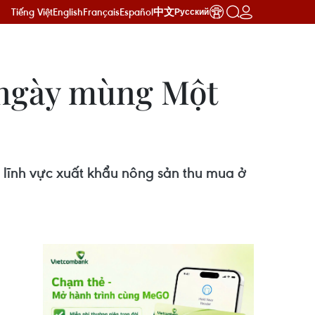
Tiếng Việt
English
Français
Español
中文
Русский
g ngày mùng Một
lĩnh vực xuất khẩu nông sản thu mua ở