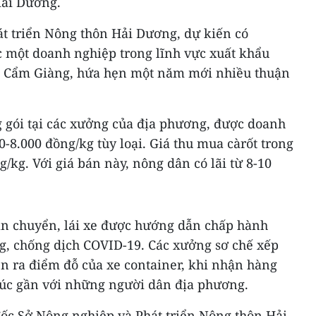
Hải Dương.
t triển Nông thôn Hải Dương, dự kiến có
c một doanh nghiệp trong lĩnh vực xuất khẩu
n Cẩm Giàng, hứa hẹn một năm mới nhiều thuận
g gói tại các xưởng của địa phương, được doanh
0-8.000 đồng/kg tùy loại. Giá thu mua càrốt trong
/kg. Với giá bán này, nông dân có lãi từ 8-10
ận chuyển, lái xe được hướng dẫn chấp hành
, chống dịch COVID-19. Các xưởng sơ chế xếp
ển ra điểm đỗ của xe container, khi nhận hàng
 xúc gần với những người dân địa phương.
c Sở Nông nghiệp và Phát triển Nông thôn Hải