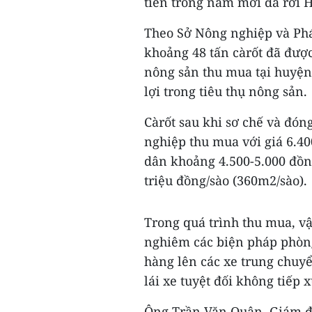
tiên trong năm mới đã rời 
Theo Sở Nông nghiệp và Phá
khoảng 48 tấn càrốt đã đượ
nông sản thu mua tại huyệ
lợi trong tiêu thụ nông sản.
Càrốt sau khi sơ chế và đón
nghiệp thu mua với giá 6.40
dân khoảng 4.500-5.000 đồng
triệu đồng/sào (360m2/sào).
Trong quá trình thu mua, v
nghiêm các biện pháp phòng
hàng lên các xe trung chuy
lái xe tuyệt đối không tiếp
Ông Trần Văn Quân, Giám đố