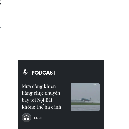
g
m,
t
PODCAST
Mưa dông khiến
hàng chục chuyến
bay tới Nội Bài
không thể hạ cánh
NGHE