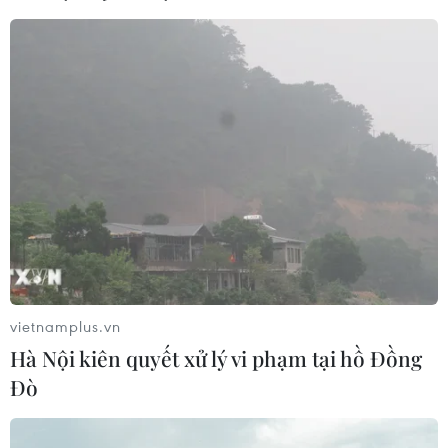
đồng, kinh phí xây dựng các khu tái định cư 416
tỷ đồng.
Việc thực hiện Dự án di dời dân cư, giải phóng
mặt bằng khu vực I di tích Kinh thành Huế sẽ
góp phần trả lại mặt bằng tại các điểm di tích bị
xâm lấn do nhiều nguyên nhân khác nhau; qua
đó, tạo tiền đề cho công tác trùng tu, bảo tồn
Quần thể di tích Cố đô Huế để gìn giữ cho các
thế hệ mai sau./.
(TTXVN/Vietnam+)
vietnamplus.vn
Hà Nội kiên quyết xử lý vi phạm tại hồ Đồng
Đò