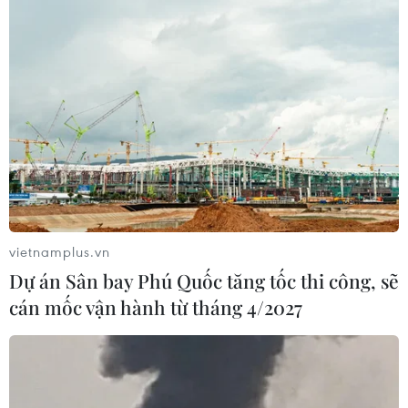
#Kinh thành Huế
#khu tái định cư mới
#Cố đô
#Đại Nội Huế
#bàn giao mặt bằng
TP. Huế
vietnamplus.vn
Dự án Sân bay Phú Quốc tăng tốc thi công, sẽ
cán mốc vận hành từ tháng 4/2027
Theo dõi VietnamPlus