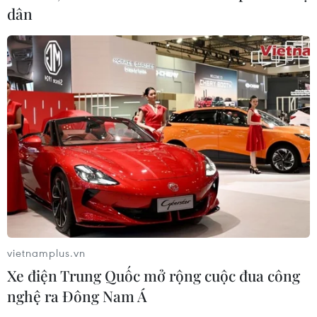
dân
08/08/2026 04:30
Tây Ninh ngăn chặn, xử lý nghiêm
các vụ việc xâm phạm quyền sở hữu
trí tuệ
08/08/2026 04:29
Dắt chó đi dạo không đúng quy
định, bị phạt đến 2 triệu đồng?
08/08/2026 04:16
vietnamplus.vn
Bảo đảm quốc phòng, an ninh quốc
Xe điện Trung Quốc mở rộng cuộc đua công
gia song không cản trở hoạt động
nghệ ra Đông Nam Á
dân sự