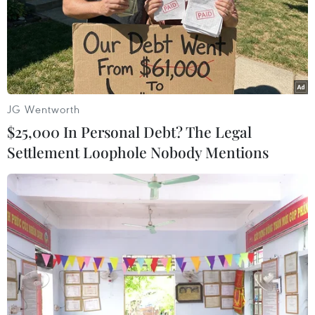
giao mặt bằng sớm.
Nhằm hỗ trợ người dân tháo dỡ nhà cửa, tỉnh
Thừa Thiên-Huế đã huy động các hội đoàn thể,
nhất là đoàn thanh niên chung tay giúp đỡ bà
con vận chuyển đồ đạc.
JG Wentworth
$25,000 In Personal Debt? The Legal
Settlement Loophole Nobody Mentions