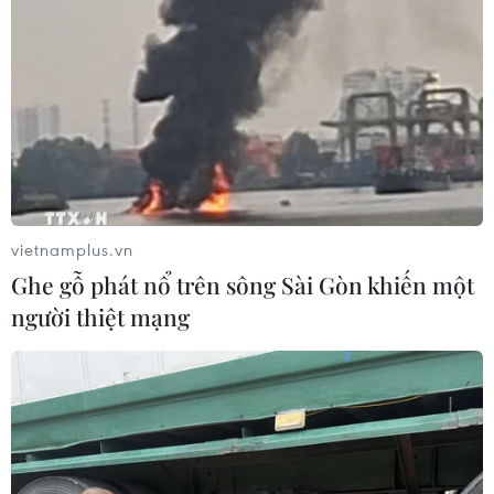
TIN LIÊN QUAN
vietnamplus.vn
Ghe gỗ phát nổ trên sông Sài Gòn khiến một
người thiệt mạng
Huế: Làng hương Thủy Xuân rộn
ràng mùa Tết