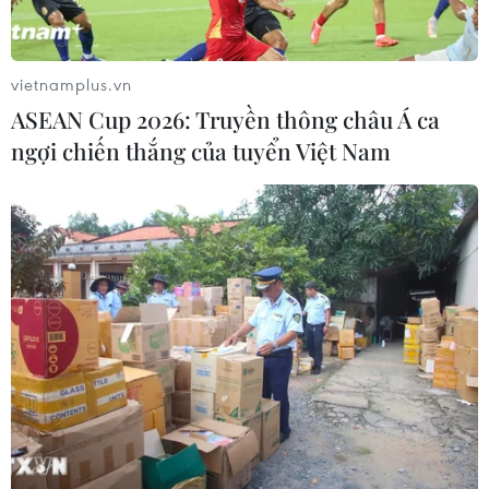
vietnamplus.vn
ASEAN Cup 2026: Truyền thông châu Á ca
ngợi chiến thắng của tuyển Việt Nam
TT-Huế: Nhiều hoạt động tái hiện Tết cổ
truyền Cung đình Huế
23/01/2020 07:00
Ngày 23 tháng Chạp tại Triệu Miếu, Thế Miếu, điện
Long An diễn ra nghi lễ dựng cây Nêu; ngày 24 tháng
Chạp tại cung Diên Thọ sẽ diễn ra chương trình “Hương
xưa bánh Tết.”