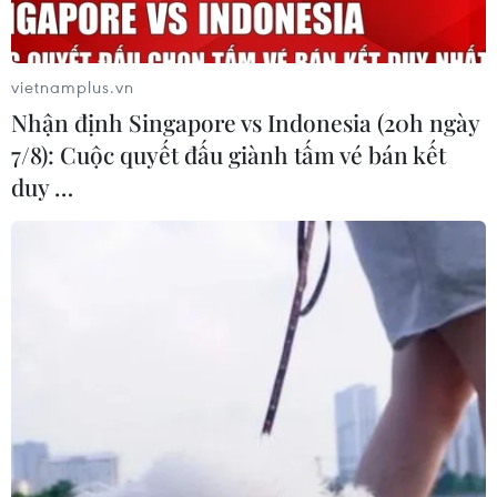
vietnamplus.vn
Nhận định Singapore vs Indonesia (20h ngày
7/8): Cuộc quyết đấu giành tấm vé bán kết
duy …
TIN CÙNG CHUYÊN MỤC
Đà Nẵng: Sóng cuốn 4 người tại Mũi