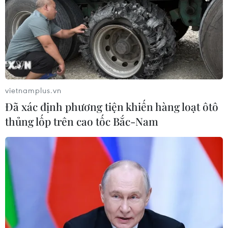
09/01/2020 04:00
Ngoài việc phục vụ tín ngưỡng, những năm trở lại đây,
người dân làng hương Thủy Xuân còn phát triển loại
hình du lịch truyền thống kết hợp trải nghiệm nhằm
quảng bá làng nghề và cách làm hương.
vietnamplus.vn
Đã xác định phương tiện khiến hàng loạt ôtô
thủng lốp trên cao tốc Bắc-Nam