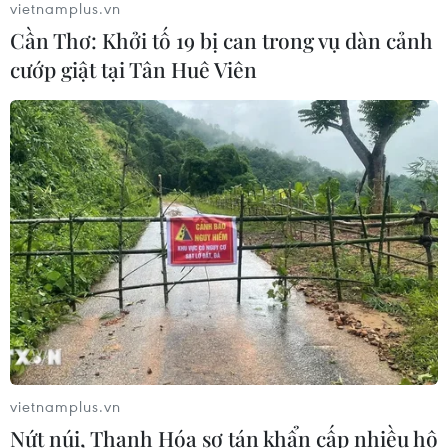
vietnamplus.vn
xấu độc trên mạng
Cần Thơ: Khởi tố 19 bị can trong vụ dàn cảnh
08/08/2026 05:35
cướp giật tại Tân Huê Viên
Đà Nẵng tìm "lời giải bài toán" an
ninh nguồn nước
08/08/2026 05:05
Ghe gỗ phát nổ trên sông Sài Gòn
khiến một người thiệt mạng
08/08/2026 04:44
Dự án Sân bay Phú Quốc tăng tốc thi
vietnamplus.vn
công, sẽ cán mốc vận hành từ tháng
Nứt núi, Thanh Hóa sơ tán khẩn cấp nhiều hộ
4/2027