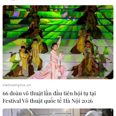
Chánh Văn phòng Ban Chỉ huy Phòng chống thiên tai và
Tìm kiếm cứu nạn tỉnh Thừa Thiên-Huế cho biết đây là
trận động đất nhẹ nên người dân khó có thể cảm nhận
được dư chấn.
vietnamplus.vn
66 đoàn võ thuật lần đầu tiên hội tụ tại
Festival Võ thuật quốc tế Hà Nội 2026