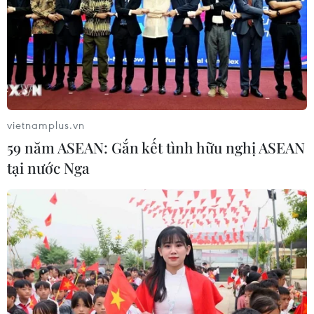
vietnamplus.vn
59 năm ASEAN: Gắn kết tình hữu nghị ASEAN
tại nước Nga