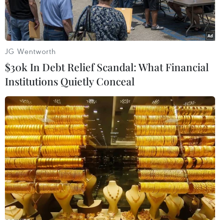
JG Wentworth
$30k In Debt Relief Scandal: What Financial
Institutions Quietly Conceal
Người dân sống trên Thượng Thành hạ giải những ngôi nhà
tạm bợ để đến nơi ở mới, trả lại mặt bằng cho di tích. (Ảnh: Đỗ
Trưởng/TTXVN)
Nhiều hộ dân sinh sống hàng chục năm trên
khu vực Thượng Thành thuộc hệ thống Kinh