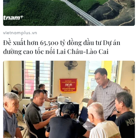
vietnamplus.vn
Đề xuất hơn 65.500 tỷ đồng đầu tư Dự án
đường cao tốc nối Lai Châu-Lào Cai
Cầu thủ Emily Fox (23, Mỹ) vượt qua cùng lúc cả Tuyết Dung
(trái) và Bích Thuỳ (phải). (Ảnh: TTXVN phát)