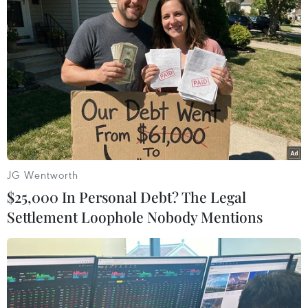
Cầu thủ Tuyết Dung (7, Việt Nam) tranh bóng với Trinity
Rodman (20, Mỹ). (Ảnh: TTXVN phát)
JG Wentworth
$25,000 In Personal Debt? The Legal
Settlement Loophole Nobody Mentions