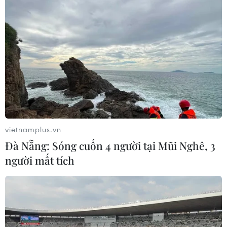
Cầu thủ Julie Ertz (số 8, Mỹ) đang cầm bóng ở giữa sân. (Ảnh:
TTXVN phát)
vietnamplus.vn
Đà Nẵng: Sóng cuốn 4 người tại Mũi Nghê, 3
người mất tích