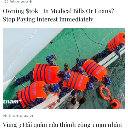
JG Wentworth
Owning $10k+ In Medical Bills Or Loans?
Stop Paying Interest Immediately
Một pha bắt bóng chính xác của Thủ môn Kim Thanh. (Ảnh:
TTXVN phát)
vietnamplus.vn
Đội trưởng Lindsey Horan (10, Mỹ) nhận thẻ vàng sau pha
Vùng 3 Hải quân cứu thành công 1 nạn nhân