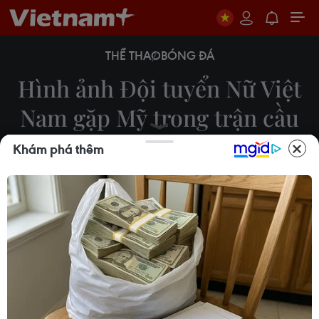
THỂ THAO
BÓNG ĐÁ
Hình ảnh Đội tuyển Nữ Việt
Nam gặp Mỹ trong trận cầu
lịch sử
Khám phá thêm
22/07/2023 03:48
Ngày 22/7/2023, trong trận ra quân ở bảng E
World Cup Nữ 2023 trên sân Eden Park ở Auckland
(New Zealand), Đội tuyển Nữ Việt Nam (áo đỏ)
đối đầu với Đội Tuyển Mỹ (áo trắng).