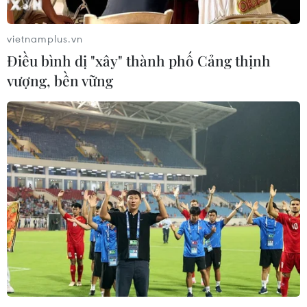
vietnamplus.vn
Điều bình dị "xây" thành phố Cảng thịnh
vượng, bền vững
Niềm vui của các cầu thủ Việt Nam sau khi Thủ môn Kim Thanh
cản phá thành công quả 11m. (Ảnh: TTXVN phát)