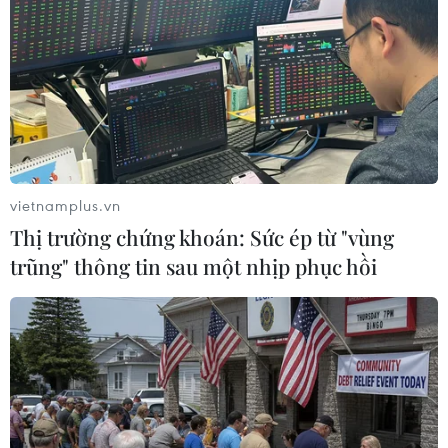
Hậu vệ Hoàng Thị Loan tranh chấp bóng bổng với cầu thủ Mỹ.
(Ảnh: TTXVN phát)
vietnamplus.vn
Thị trường chứng khoán: Sức ép từ "vùng
trũng" thông tin sau một nhịp phục hồi
Thủ môn Kim Thanh bay người cản phá pha hãm thành của đội
tuyển Mỹ. (Ảnh: TTXVN phát)