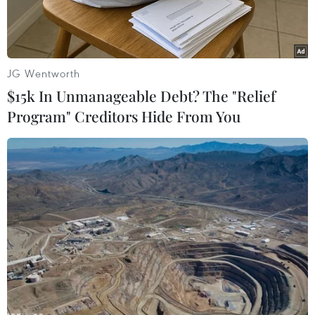
JG Wentworth
$15k In Unmanageable Debt? The "Relief
Program" Creditors Hide From You
Một pha không chiến giữa cầu thủ Mỹ và Việt Nam. (Ảnh:
TTXVN phát)