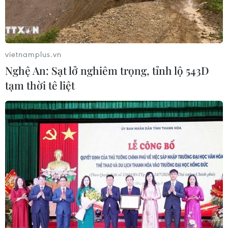
vietnamplus.vn
Nghệ An: Sạt lở nghiêm trọng, tỉnh lộ 543D
tạm thời tê liệt
Thủ thành Trần Thị Kim Thanh cứu thua cho khung thành Việt
Nam trong một pha lên bóng của tuyển Mỹ. (Ảnh: AFP/TTXVN)