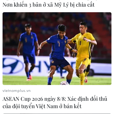
Nơn khiến 3 bản ở xã Mỹ Lý bị chia cắt
Cầu thủ Alex Morgan (13, Mỹ) dứt điểm về phía cầu môn Đội
tuyển Nữ Việt Nam. (Ảnh: TTXVN phát)
vietnamplus.vn
ASEAN Cup 2026 ngày 8/8: Xác định đối thủ
của đội tuyển Việt Nam ở bán kết