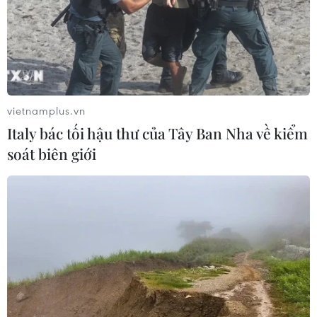
ra quân chào World Cup Nữ 2023 của đội nhà trước Đương
kim Vô địch Mỹ, ngày 22/7/2023. (Ảnh: THX/TTXVN)
vietnamplus.vn
Italy bác tối hậu thư của Tây Ban Nha về kiểm
soát biên giới
Hậu vệ Hoàng Thị Loan (phải) nỗ lực cản đường đi bóng của
tiền đạo Mỹ Trinity Rodman trong trận đấu. (Ảnh: AFP/TTXVN)