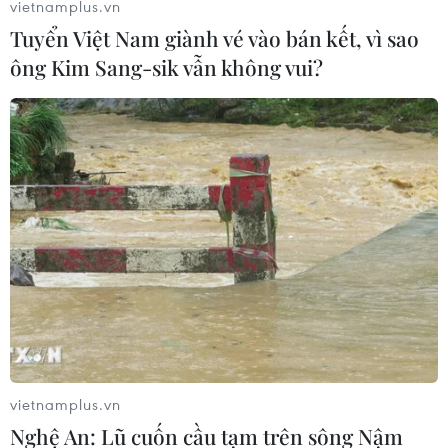
vietnamplus.vn
Tuyển Việt Nam giành vé vào bán kết, vì sao
Đội trưởng Huỳnh Như chia vui với Thủ môn Kim Thanh cản phá
11m thành công. (Ảnh: TTXVN phát)
ông Kim Sang-sik vẫn không vui?
Thủ môn Kim Thanh cản phá cú sút của tiền đạo đội tuyển nữ
vietnamplus.vn
Mỹ. (Ảnh: TTXVN phát)
Nghệ An: Lũ cuốn cầu tạm trên sông Nậm