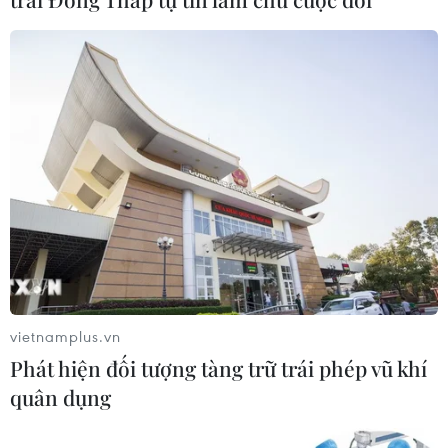
ASEAN Cup 2026: "Chìa khóa" giúp
tuyển Việt Nam quật ngã Indonesia
04/08/2026 03:05
ASEAN Cup 2026: Đội tuyển Việt
Nam tạo "cơn địa chấn" trên truyền
thông khu vực
04/08/2026 02:45
Báo chí Đông Nam Á "dậy
vietnamplus.vn
sóng" vì tuyển Việt Nam, chỉ ra lý do
Phát hiện đối tượng tàng trữ trái phép vũ khí
Indonesia thua đau
quân dụng
04/08/2026 02:32