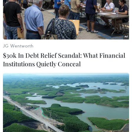
JG Wentworth
$30k In Debt Relief Scandal: What Financial
Institutions Quietly Conceal
Tiền vệ Thái Thị Thảo đang cầm bóng ở giữa sân. (Ảnh: TTXVN
phát)