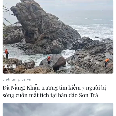
Đội trưởng Lindsey Horan (Mỹ) thực hiện cú dứt điểm trong
vòng cấm Đội tuyển Nữ Việt Nam. (Ảnh: TTXVN phát)
vietnamplus.vn
Đà Nẵng: Khẩn trương tìm kiếm 3 người bị
sóng cuốn mất tích tại bán đảo Sơn Trà