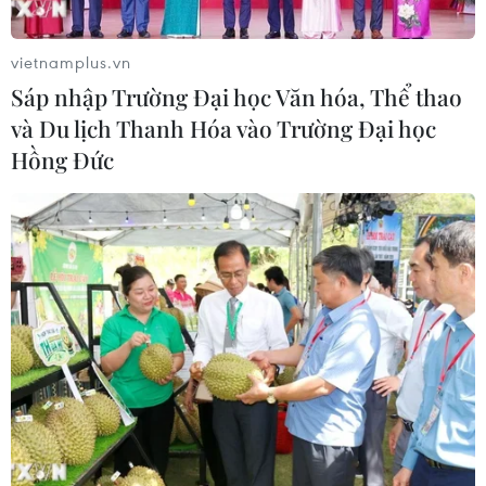
vietnamplus.vn
Sáp nhập Trường Đại học Văn hóa, Thể thao
và Du lịch Thanh Hóa vào Trường Đại học
Hồng Đức
Pha cản phá bóng quyết liệt của hậu vệ Lê Thị Diễm My (trái)
và thủ thành Trần Thị Kim Thanh (giữa) trước đường bóng của
tiền đạo Mỹ Alex Morgan trong trận đấu. (Ảnh: AFP/TTXVN)