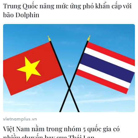
Trung Quốc nâng mức ứng phó khẩn cấp với
Tiền đạo Hải Yến thi đấu rất tích cực khi được vào sân trong
bão Dolphin
hiệp 2. (Ảnh: TTXVN phát)
(TTXVN/Vietnam+)
vietnamplus.vn
Việt Nam nằm trong nhóm 5 quốc gia có
nhiều chuyến bay qua Thái Lan