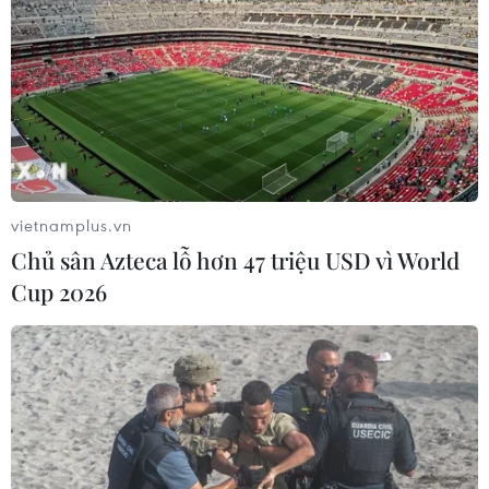
Các cổ động viên Mỹ cổ vũ đội nhà trong trận đấu gặp Tuyển
nữ Việt Nam tại vòng bảng World Cup Nữ 2023 ở Auckland,
New Zealand ngày 22/7/2023. (Ảnh: THX/TTXVN)
vietnamplus.vn
Chủ sân Azteca lỗ hơn 47 triệu USD vì World
Cup 2026
Các cổ động viên Việt Nam hâm nóng bầu không khí trong trận