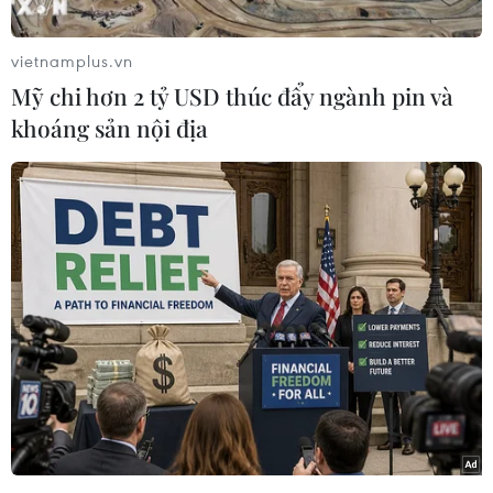
vietnamplus.vn
Mỹ chi hơn 2 tỷ USD thúc đẩy ngành pin và
khoáng sản nội địa
Tiền đạo Hải Yến (trái) và Hậu vệ Chương Thị Kiều (phải) đang
khởi động bên ngoài sân. (Ảnh: TTXVN phát)