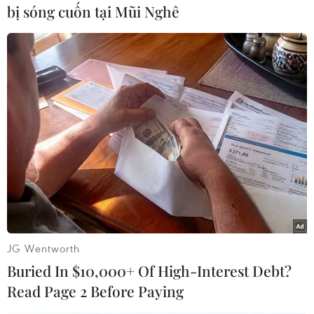
phạm lỗi với Tiền vệ Bích Thuỳ (23, Việt Nam). (Ảnh: TTXVN
bị sóng cuốn tại Mũi Nghê
phát)
JG Wentworth
Cổ động viên Việt Nam trên sân Eden. (Ảnh: TTXVN phát)
Buried In $10,000+ Of High-Interest Debt?
Read Page 2 Before Paying