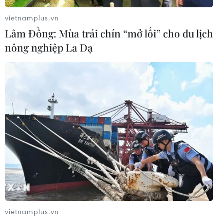
vietnamplus.vn
Lâm Đồng: Mùa trái chín “mở lối” cho du lịch
nông nghiệp La Dạ
Cầu thủ Hải Linh đau đớn sau pha phạm lỗi của đối phương.
(Ảnh: TTXVN phát)
vietnamplus.vn