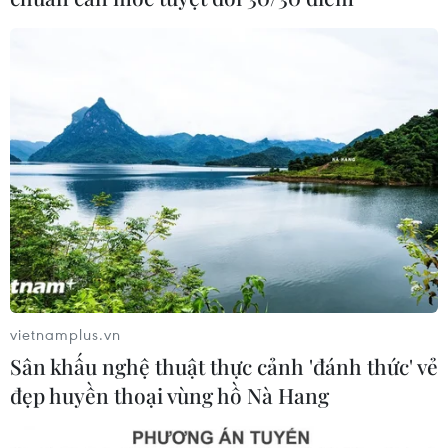
CƠ QUAN CHỦ QUẢN: THÔNG TẤN XÃ VIỆT NAM
Tổng Biên tập: TRẦN TIẾN DUẨN
Phó Tổng Biên tập: NGUYỄN THỊ TÁM, KHÚC THANH
THỦY
Sở hữu trí tuệ
Quy định sử dụng
RSS
Hỗ trợ
Ngôn ngữ
TTXVN
Dịch vụ tin
Quảng cáo
vietnamplus.vn
Liên hệ
Sân khấu nghệ thuật thực cảnh 'đánh thức' vẻ
đẹp huyền thoại vùng hồ Nà Hang