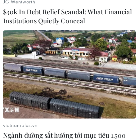
JG Wentworth
$30k In Debt Relief Scandal: What Financial
Institutions Quietly Conceal
#Tàu hỏa đâm nhau
#Tỉnh Brahmanbaria
#Đường sắt
#Tín hiệu giao thông
#Điều tra
Bangladesh
vietnamplus.vn
Ngành đường sắt hướng tới mục tiêu 1.500