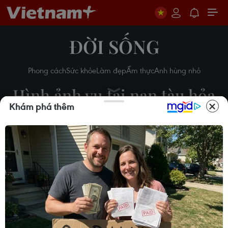
ĐỜI SỐNG
Phong cách
Sức khỏe
Làm đẹp
Ẩm thực
Anh hùng nhỏ
Hình ảnh vụ tai nạn tàu hỏa
Khám phá thêm
thương tâm tại Bangladesh
Vi Diệu
12/11/2019 22:56
Theo dõi VietnamPlus