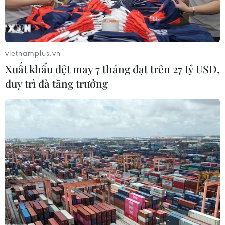
da cam, chàng trai Đồng
quy định, bị phạt đến 2
Tháp tự tin làm chủ cuộc
triệu đồng?
đời
08/08/2026 04:16
08/08/2026 06:00
vietnamplus.vn
Xuất khẩu dệt may 7 tháng đạt trên 27 tỷ USD,
duy trì đà tăng trưởng
Thổ Nhĩ Kỳ tăng cường
Tây Ban Nha triệt phá
truy quét IS, bắt giữ hơn
đường dây buôn người
100 nghi phạm
xuyên Địa Trung Hải
07/08/2026 14:55
07/08/2026 12:13