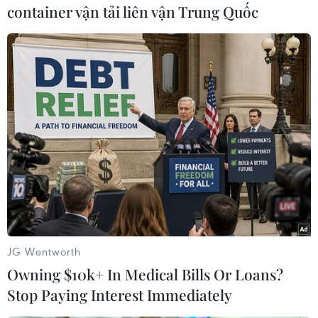
container vận tải liên vận Trung Quốc
Australia điều tra vụ hai
Chiến dịch siết nhập cư
máy bay suýt va chạm tại
của Mỹ tăng tốc, ICE bắt
sân bay Sydney
giữ 51.000 người
09/08/2026 07:04
09/08/2026 06:56
JG Wentworth
Owning $10k+ In Medical Bills Or Loans?
Stop Paying Interest Immediately
Cháy rừng nghiêm trọng
Màn pháo hoa mừng Quốc