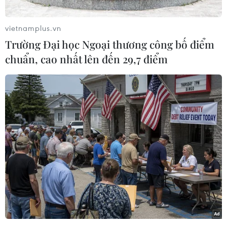
vietnamplus.vn
Trường Đại học Ngoại thương công bố điểm
chuẩn, cao nhất lên đến 29,7 điểm
Play
Video
Vi Diệu
(Vietnam+)