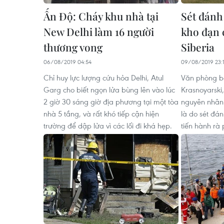
Ấn Độ: Cháy khu nhà tại
Sét đánh 
New Delhi làm 16 người
kho đạn 
thương vong
Siberia
06/08/2019 04:54
09/08/2019 23:
Chỉ huy lực lượng cứu hỏa Delhi, Atul
Văn phòng bá
Garg cho biết ngọn lửa bùng lên vào lúc
Krasnoyarski
2 giờ 30 sáng giờ địa phương tại một tòa
nguyên nhân 
nhà 5 tầng, và rất khó tiếp cận hiện
là do sét đá
trường để dập lửa vì các lối đi khá hẹp.
tiến hành rà