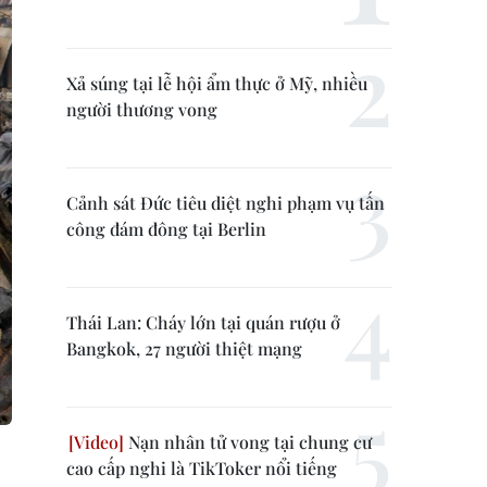
Xả súng tại lễ hội ẩm thực ở Mỹ, nhiều
người thương vong
Cảnh sát Đức tiêu diệt nghi phạm vụ tấn
công đám đông tại Berlin
Thái Lan: Cháy lớn tại quán rượu ở
Bangkok, 27 người thiệt mạng
Nạn nhân tử vong tại chung cư
cao cấp nghi là TikToker nổi tiếng