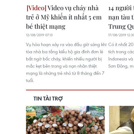
Video vụ cháy nhà
14 người 
trẻ ở Mỹ khiến ít nhất 5 em
nạn tàu 
bé thiệt mạng
Trung Q
12/08/2019 07:13
17/08/2019 12:3
Vụ hỏa hoạn xảy ra vào đầu giờ sáng khi
Có ít nhất 2
tòa nhà ba tầng kiểu hộ gia đình đơn lẻ
tích trong cá
bất ngờ bốc cháy, khiến nhiều người bị
Indonesia và 
mắc kẹt bên trong và nạn nhân thiệt
Sơn Đông, m
mạng là những trẻ nhỏ từ 8 tháng đến 7
tuổi.