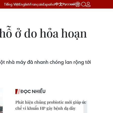
Tiếng Việt
English
Français
Español
中文
Русский
chỗ ở do hỏa hoạn
một nhà máy đã nhanh chóng lan rộng tới
ĐỌC NHIỀU
Phát hiện chủng probiotic mới giúp ức
chế vi khuẩn HP gây bệnh dạ dày