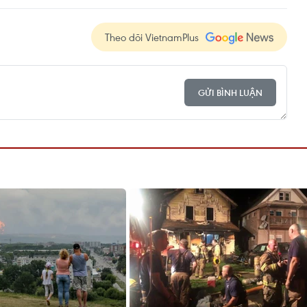
Theo dõi VietnamPlus
GỬI BÌNH LUẬN