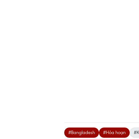
#Bangladesh
#Hỏa hoạn
#K