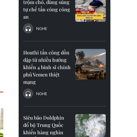
trộm chó, dùng súng
tự chế tấn công công
an
NGHE
Houthi tấn công dồn
dập từ nhiều hướng
khiến 4 binh sĩ chính
phủ Yemen thiệt
mạng
NGHE
Siêu bão Doldphin
đổ bộ Trung Quốc
khiến hàng nghìn