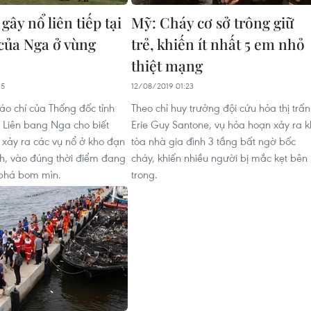
gây nổ liên tiếp tại
Mỹ: Cháy cơ sở trông giữ
của Nga ở vùng
trẻ, khiến ít nhất 5 em nhỏ
thiệt mạng
15
12/08/2019 01:23
o chí của Thống đốc tỉnh
Theo chỉ huy trưởng đội cứu hỏa thị trấn
, Liên bang Nga cho biết
Erie Guy Santone, vụ hỏa hoạn xảy ra k
xảy ra các vụ nổ ở kho đạn
tòa nhà gia đình 3 tầng bất ngờ bốc
nh, vào đúng thời điểm đang
cháy, khiến nhiều người bị mắc kẹt bên
 phá bom mìn.
trong.