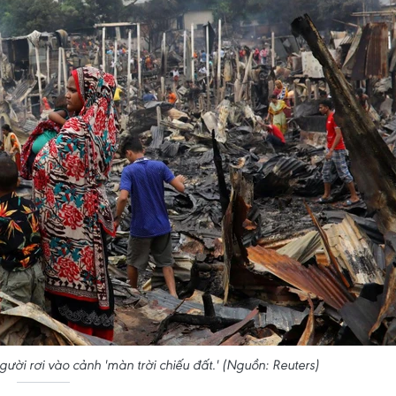
ười rơi vào cảnh 'màn trời chiếu đất.' (Nguồn: Reuters)