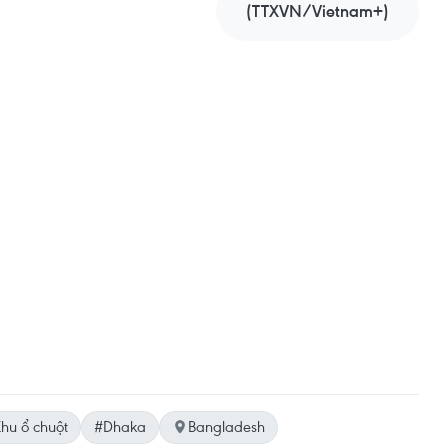
(TTXVN/Vietnam+)
hu ổ chuột
#Dhaka
Bangladesh