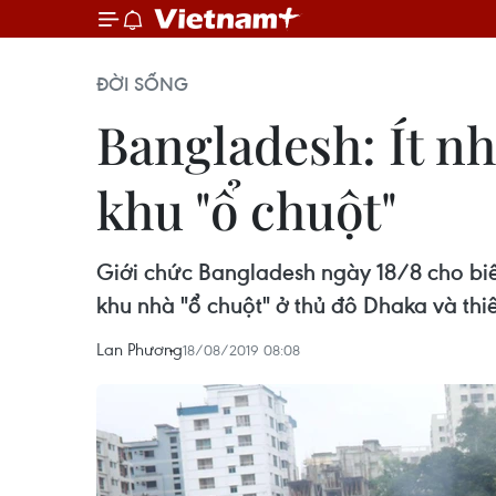
ĐỜI SỐNG
Bangladesh: Ít n
khu "ổ chuột"
Giới chức Bangladesh ngày 18/8 cho biế
khu nhà "ổ chuột" ở thủ đô Dhaka và th
Lan Phương
18/08/2019 08:08