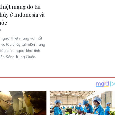
thiệt mạng do tai
thủy ở Indonesia và
uốc
0
0 người thiệt mạng và mất
c vụ tàu cháy tại miền Trung
tàu chìm ngoài khơi tỉnh
iền Đông Trung Quốc.