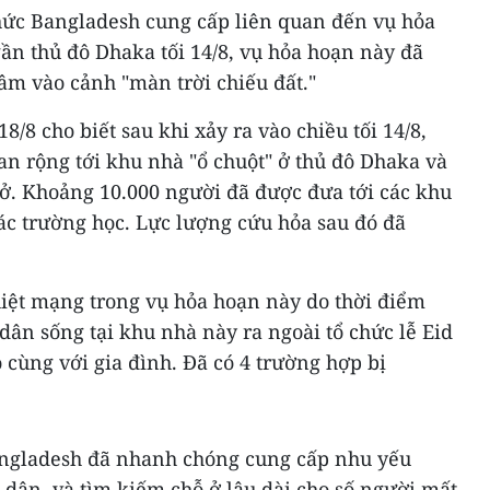
chức Bangladesh cung cấp liên quan đến vụ hỏa
ần thủ đô Dhaka tối 14/8, vụ hỏa hoạn này đã
lâm vào cảnh "màn trời chiếu đất."
/8 cho biết sau khi xảy ra vào chiều tối 14/8,
n rộng tới khu nhà "ổ chuột" ở thủ đô Dhaka và
 ở. Khoảng 10.000 người đã được đưa tới các khu
ác trường học. Lực lượng cứu hỏa sau đó đã
ệt mạng trong vụ hỏa hoạn này do thời điểm
dân sống tại khu nhà này ra ngoài tổ chức lễ Eid
cùng với gia đình. Đã có 4 trường hợp bị
ngladesh đã nhanh chóng cung cấp nhu yếu
 dân, và tìm kiếm chỗ ở lâu dài cho số người mất