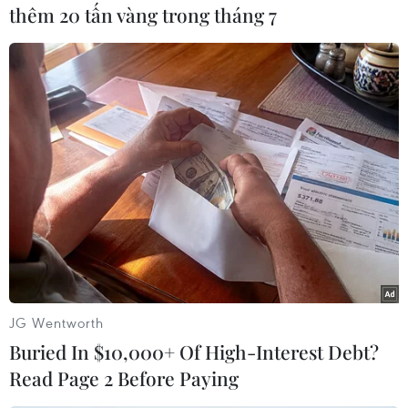
"Chúng tôi đang có lợi thế rất lớnkhi được chơi
thêm 20 tấn vàng trong tháng 7
cả hai trận lượt về trên sân nhà trước sự cổ vũ
rất lớn của các cổđộng viên. Tuy nhiên, các cầu
thủ cần phải tập trung cao độ và không được
phépchủ quan trước đội bạn"./.
Huy Đỗ (Vietnam+)
JG Wentworth
Buried In $10,000+ Of High-Interest Debt?
Read Page 2 Before Paying