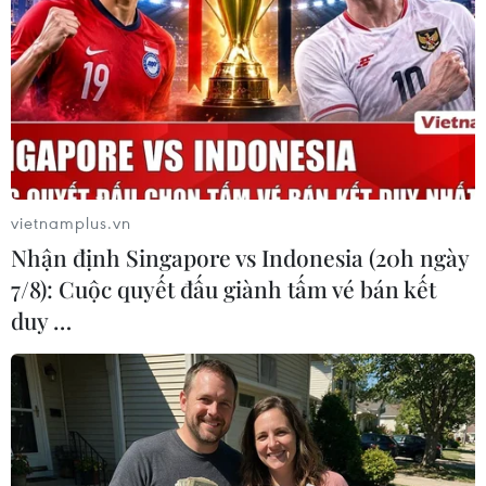
tại ASEAN Cup 2026 trên kênh nào?
07/08/2026 09:49
Nhận định Singapore vs
Indonesia (20h ngày 7/8): Cuộc quyết
đấu giành tấm vé bán kết duy nhất
vietnamplus.vn
07/08/2026 08:41
Nhận định Singapore vs Indonesia (20h ngày
7/8): Cuộc quyết đấu giành tấm vé bán kết
Cục diện ASEAN Cup: Việt Nam
duy …
quyết giành ngôi đầu, Thái Lan vẫn
có thể bị loại
07/08/2026 02:29
Lịch thi đấu ASEAN Cup 2026 ngày