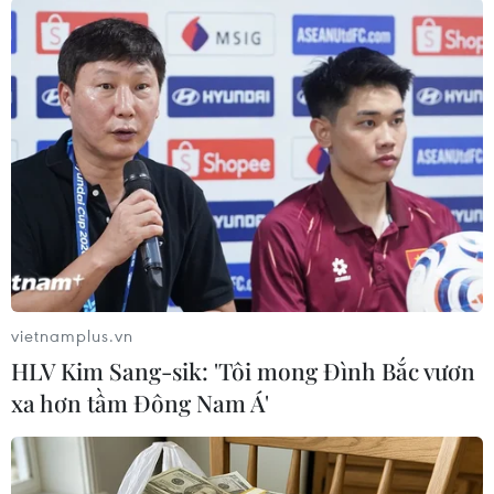
#AFF Cup
#Tuyển Philippines
#Tuyển Indonesia
#McMenemy
Indonesia
Philippines
Theo dõi VietnamPlus
vietnamplus.vn
HLV Kim Sang-sik: 'Tôi mong Đình Bắc vươn
xa hơn tầm Đông Nam Á'
TIN CÙNG CHUYÊN MỤC