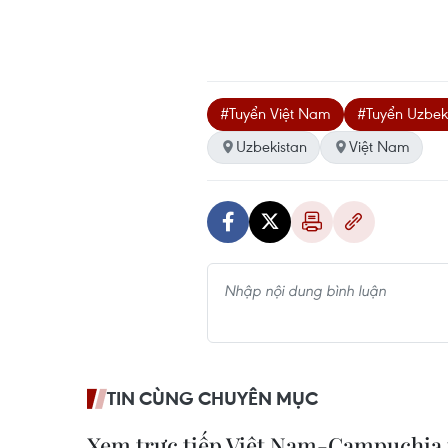
#Tuyển Việt Nam
#Tuyển Uzbek
Uzbekistan
Việt Nam
TIN CÙNG CHUYÊN MỤC
Xem trực tiếp Việt Nam-Campuchia