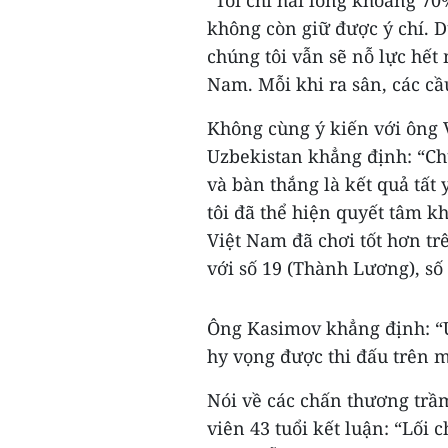
“Tôi chỉ hài lòng khoảng 70
không còn giữ được ý chí. D
chúng tôi vẫn sẽ nỗ lực hết
Nam. Mỗi khi ra sân, các cầ
Không cùng ý kiến với ông 
Uzbekistan khẳng định: “Chú
và bàn thắng là kết quả tất
tôi đã thể hiện quyết tâm kh
Việt Nam đã chơi tốt hơn tr
với số 19 (Thành Lương), số 
Ông Kasimov khẳng định: “U
hy vọng được thi đấu trên 
Nói về các chấn thương trầ
viên 43 tuổi kết luận: “Lối