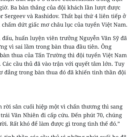
 giờ. Ba bàn thắng của đội khách lần lượt được
r Sergeev và Rashidov. Thất bại thứ 4 liên tiếp ở
ã chấm dứt giấc mơ châu lục của tuyển Việt Nam.
n đấu, huấn luyện viên trưởng Nguyễn Văn Sỹ đã
ờng vì sai lầm trong bàn thua đầu tiên. Ông
bàn thua của Tấn Trường thì đội tuyển Việt Nam
Các cầu thủ đã vào trận với quyết tâm lớn. Tuy
ơ đẳng trong bàn thua đó đã khiến tinh thần đội
 rời sân cuối hiệp một vì chấn thương thì sang
ệ trái Văn Nhiên đi cấp cứu. Đến phút 70, chúng
ời. Rất khó để làm được gì trong tình thế đó.”