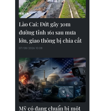
Lào Cai: Đứt gãy 30m
đường tỉnh 161 sau mưa
lớn, giao thông bị chia cắt
07/08/2026 10:08
Mỹ có đang chuẩn bị một