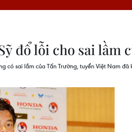
ỹ đổ lỗi cho sai lầm 
g có sai lầm của Tấn Trường, tuyển Việt Nam đã 