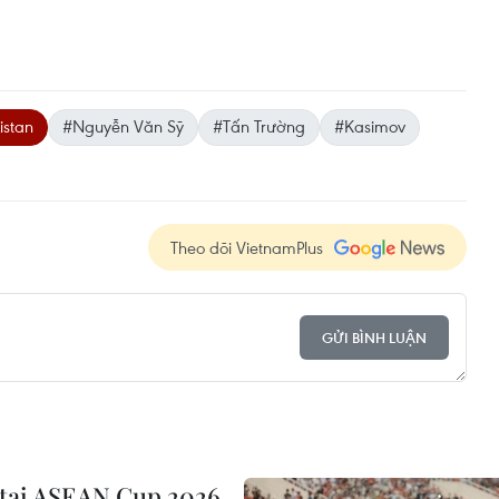
istan
#Nguyễn Văn Sỹ
#Tấn Trường
#Kasimov
Theo dõi VietnamPlus
GỬI BÌNH LUẬN
 tại ASEAN Cup 2026