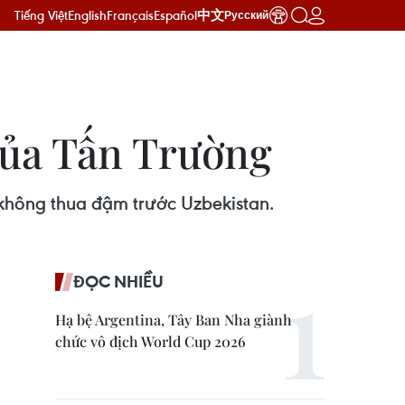
Tiếng Việt
English
Français
Español
中文
Русский
của Tấn Trường
không thua đậm trước Uzbekistan.
ĐỌC NHIỀU
Hạ bệ Argentina, Tây Ban Nha giành
chức vô địch World Cup 2026