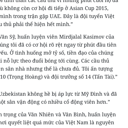
% tinh thần các cầu thủ vì những phút cuối họ đã
ù không còn cơ hội đi tiếp ở Asian Cup 2015,
 mình trong trận gặp UAE. Đây là đội tuyển Việt
u thủ phải thể hiện hết mình.”
Văn Sỹ, huấn luyện viên Mirdjalal Kasimov của
ng tôi đã có cơ hội rõ rệt ngay từ phút đầu tiên
 yếu. Ở tình huống mở tỷ số, tiền đạo của chúng
i nỗ lực theo đuổi bóng tới cùng. Các cầu thủ
ên sân nhà nhưng thế là chưa đủ. Tôi ấn tượng
10 (Trọng Hoàng) và đội trưởng số 14 (Tấn Tài).”
zbekistan không hề bị áp lực từ Mỹ Đình và đã
một sân vận động có nhiều cổ động viên hơn.”
m trọng của Văn Nhiên và Văn Bình, huấn luyện
 chơi quyết liệt quá mức của Việt Nam là nguyên