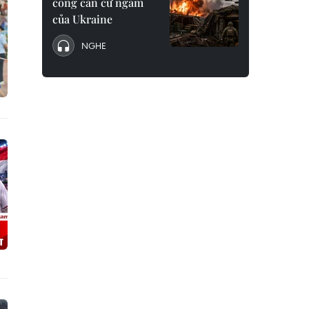
công căn cứ ngầm
của Ukraine
NGHE