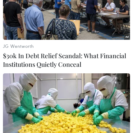
07/08/2026 05:12
Nghệ nhân Đặng Văn Hậu
thổi sức sống mới cho nghệ thuật tò
he truyền thống
JG Wentworth
07/08/2026 03:19
$30k In Debt Relief Scandal: What Financial
Institutions Quietly Conceal
Sập công trình tại Cuba khiến 2
người tử vong
07/08/2026 01:48
Syria: Nổ xe buýt gần thủ đô
Damascus khiến 2 người chết và 13
người bị thương