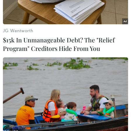
tới 5 năm tù.
Đứa cháu là con của con riêng chồng bà này,
còn bị bà nội dùng một chiếc baynung nóng gây
JG Wentworth
bỏng. Phần đầu của đứa trẻ cũng bị người bà
$15k In Unmanageable Debt? The "Relief
dùng kéo xén cây cắtvài nhát gây xước sâu.
Program" Creditors Hide From You
"Chúng tôi đã thẩm vấn và bắt người phụ nữ
này.
Bà ta sẽbị khởi tố theo luật bảo vệ trẻ em" - lãnh
đạo lực lượng cảnh sát điều tra NamJakarta là
Hermawan cho biết - "Người đàn bà này nói
rằng bà ta chưa bao giờchấp nhận cuộc hôn
nhân thứ hai của con chồng, cũng như đứa trẻ
sinh ra từ cuộchôn nhân này."