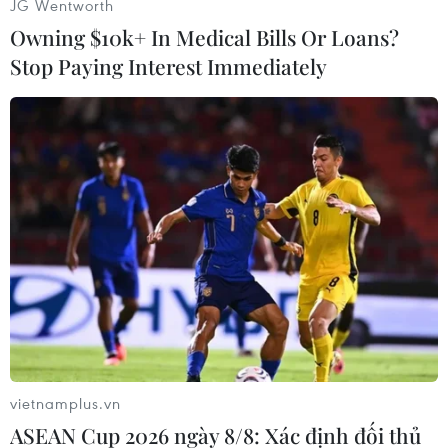
JG Wentworth
Owning $10k+ In Medical Bills Or Loans?
Stop Paying Interest Immediately
#Indonesia
#Bàn là
#Hành hung
#Thẩm vấn
#Vết bỏng
Indonesia
vietnamplus.vn
Theo dõi VietnamPlus
ASEAN Cup 2026 ngày 8/8: Xác định đối thủ