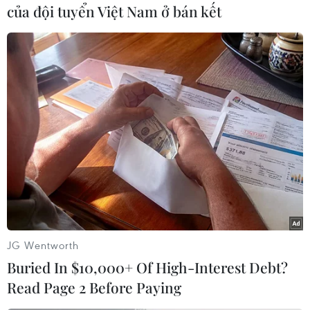
của đội tuyển Việt Nam ở bán kết
TIN CÙNG CHUYÊN MỤC
Dắt chó đi dạo không đúng quy
định, bị phạt đến 2 triệu đồng?
08/08/2026 04:16
Thổ Nhĩ Kỳ tăng cường truy quét IS,
bắt giữ hơn 100 nghi phạm
JG Wentworth
07/08/2026 14:55
Buried In $10,000+ Of High-Interest Debt?
Read Page 2 Before Paying