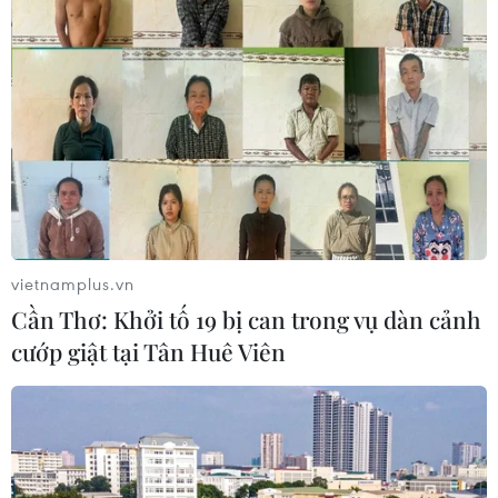
CƠ QUAN CHỦ QUẢN: THÔNG TẤN XÃ VIỆT NAM
Tổng Biên tập: TRẦN TIẾN DUẨN
Phó Tổng Biên tập: NGUYỄN THỊ TÁM, KHÚC THANH
THỦY
vietnamplus.vn
Cần Thơ: Khởi tố 19 bị can trong vụ dàn cảnh
Sở hữu trí tuệ
Quy định sử dụng
cướp giật tại Tân Huê Viên
RSS
Hỗ trợ
Ngôn ngữ
TTXVN
Dịch vụ tin
Quảng cáo
Liên hệ