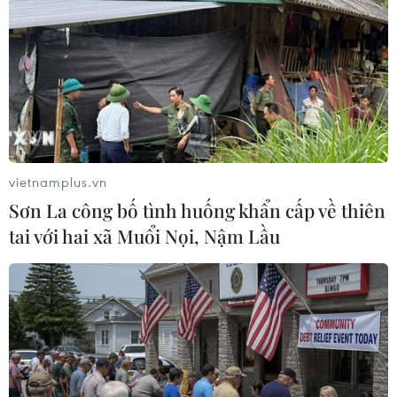
phải đóng cửa
07/08/2026 09:10
Thái Lan: Ôtô lao vào trung tâm
chăm sóc trẻ làm khoảng nạn nhân
bị thương
07/08/2026 08:13
vietnamplus.vn
Sơn La công bố tình huống khẩn cấp về thiên
Thủ tướng Thái Lan chỉ đạo khẩn sau
tai với hai xã Muổi Nọi, Nậm Lầu
vụ xả súng tại trường học
07/08/2026 06:37
Thái Lan: Xả súng gây thương vong
tại trường học ở Nonthaburi