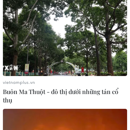
20/11, hiện chưa có thông tin về thương vong và thiệt
hại.
vietnamplus.vn
Buôn Ma Thuột - đô thị dưới những tán cổ
thụ
Nhóm vũ trang tại Iraq nhận là thủ phạm
vụ tấn công căn cứ Mỹ tại Syria