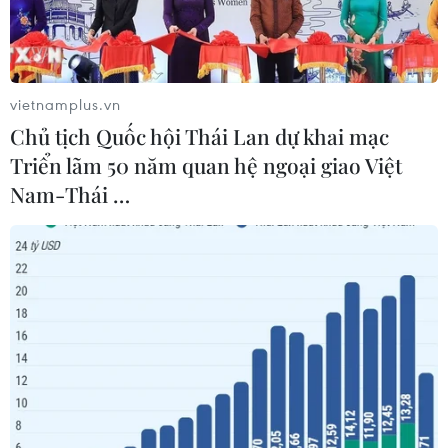
vietnamplus.vn
Chủ tịch Quốc hội Thái Lan dự khai mạc
Triển lãm 50 năm quan hệ ngoại giao Việt
Nam-Thái …
Đại sứ quán Mỹ tại Baghdad. (Ảnh: Reuters)
Truyền thông Iraq đưa tin sáng 8/12, người dân
đã nghe thấy các tiếng nổ gần Đại sứ quán Mỹ
tại Vùng Xanh ở trung tâm thủ đô Baghdad.
Còi báo động đã vang lên trong tòa nhà Đại sứ
quán Mỹ. Người phát ngôn Đại sứ quán Mỹ vẫn