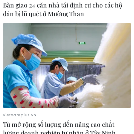
Bàn giao 24 căn nhà tái định cư cho các hộ
dân bị lũ quét ở Mường Than
#Đại sứ quán Mỹ
#Vùng Xanh
#Hệ thống phòng không
#Lực lượng Mỹ
Iraq
Mỹ
Theo dõi VietnamPlus
vietnamplus.vn
Từ mở rộng số lượng đến nâng cao chất
TIN LIÊN QUAN
lượng doanh nghiệp tư nhân ở Tây Ninh