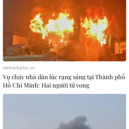
14/11/2023 23:26
Nhóm "Islamic Resistance in Iraq" khẳng định các tay
súng của lực lượng này đã thực hiện vụ tấn công bằng
máy bay không người lái nhằm vào mỏ dầu al-Omar ở
vùng nông thôn phía Đông tỉnh Deir al-Zour.
vietnamplus.vn
Vụ cháy nhà dân lúc rạng sáng tại Thành phố
Hồ Chí Minh: Hai người tử vong