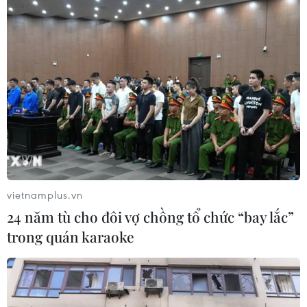
TIN CÙNG CHUYÊN MỤC
Iran cảnh báo đáp trả nhằm vào hạ
tầng năng lượng khu vực nếu bị tấn
công
06/08/2026 04:37
Iran và Oman đạt thỏa thuận về
tuyến vận tải qua eo biển Hormuz
06/08/2026 04:36
vietnamplus.vn
24 năm tù cho đôi vợ chồng tổ chức “bay lắc”
trong quán karaoke
Từ hạt nhân đến eo biển
Hormuz: Đòn bẩy chiến lược mới của
Iran
06/08/2026 04:36