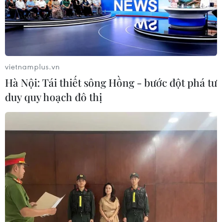
vietnamplus.vn
Hà Nội: Tái thiết sông Hồng - bước đột phá tư
duy quy hoạch đô thị