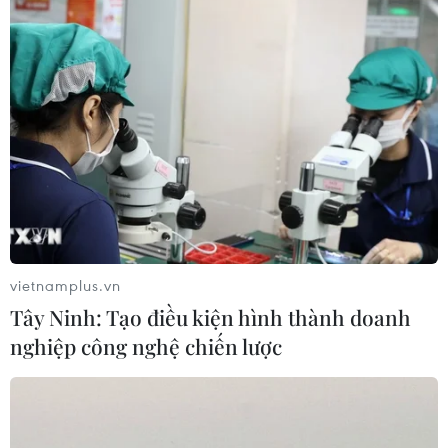
Xung đột tại Trung Đông: Mỹ và
Israel nêu điều kiện tạm hoãn tấn
công Iran
02/08/2026 04:18
Toàn cảnh thế giới: Israel
cảnh báo trước khả năng Mỹ tấn
công toàn diện Iran
vietnamplus.vn
02/08/2026 04:00
Tây Ninh: Tạo điều kiện hình thành doanh
nghiệp công nghệ chiến lược
Israel nâng mức cảnh báo trước khả
năng Mỹ tấn công Iran
02/08/2026 01:10