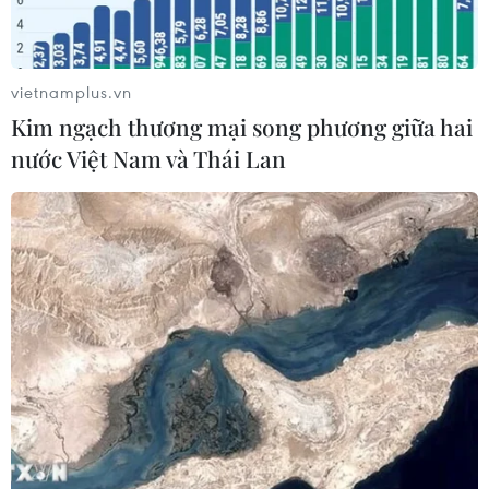
chưa bình luận về vụ việc.
Hiện chưa rõ liệu hệ thống phòng không của
Đại sứ quán đã được kích hoạt hay có bất kỳ
vietnamplus.vn
thiệt hại nào sau vụ nổ hay không.
Kim ngạch thương mại song phương giữa hai
nước Việt Nam và Thái Lan
Lầu Năm Góc: 55 vụ tấn
công binh lính Mỹ tại Iraq
và Syria trong một tháng
qua
Kể từ ngày 17/10 đến nay, Bộ Quốc phòng Mỹ ghi
nhận đã xảy ra 55 vụ tấn công nhằm vào các lực
lượng của Mỹ, bao gồm 27 vụ tại Iraq và 28 vụ tại
Syria, khiến 59 người bị thương.